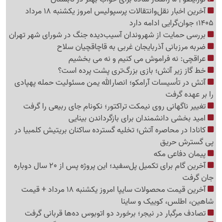
آخرین اخبار نقل‌وانتقالات پرسپولیس امروز یکشنبه 18 مرداد
1405؛ جوان‌گرایی ادامه دارد
بررسی حمایت از شهروندان آسیب‌دیده جنگ در شورای شهر تهران
ضربه مرزبانی آذربایجان غربی به قاچاقچیان سلاح
عراقچی: نه فراموش می کنیم و نه می بخشیم
خط گاز زیر آتش؛ بازی بزرگ‌تری پشت پرده است؟
آتش در تأسیسات آرامکو؛ انصارالله یمن مسئولیت حمله پهپادی
را بر عهده گرفت
تغییر ناگهانی روی نیمکت تراکتور؛ نکونام جای ربیعی را گرفت
امید بخشی دانشمندان برای بازگرداندن بینایی
کانادا در محاصره آتش؛ تخلیه گسترده ساکنان بریتیش کلمبیا در
پی گسترش حریق
پیمان دفاعی مکه
آخرین گام برای تکمیل پل‌سفید؛ این پروژه پس از 20 سال دوباره
جان گرفت
آخرین قیمت محصولات سایپا امروز یکشنبه 18 مرداد + قیمت
شاهین، اطلس، کوییک و ساینا
تصادف مرگبار در نیجر؛ برخورد دو اتوبوس ده‌ها قربانی گرفت