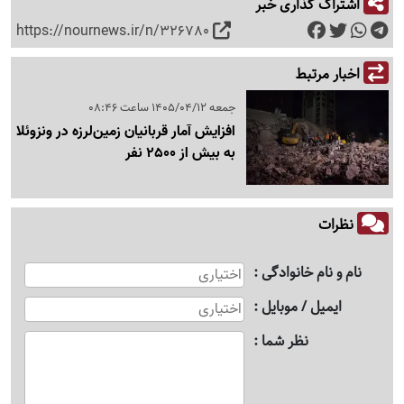
اشتراک گذاری خبر
https://nournews.ir/n/326780
اخبار مرتبط
جمعه 1405/04/12 ساعت 08:46
افزایش آمار قربانیان زمین‌لرزه در ونزوئلا
به بیش از 2500 نفر
نظرات
نام و نام خانوادگی
ایمیل / موبایل
نظر شما