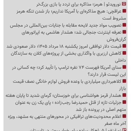
نورویدئو | هرمز؛ مذاکره برای تردد یا بازی بزرگ‌تر
عراقچی: هیچ مذاکره‌ای با آمریکا نداریم؛ باز شدن تنگه هرمز
مشروط است
تصویب مواد جدید لایحه مقابله با جنایات بین‌المللی در مجلس
تعرفه اینترنت جنجالی شد؛ هشدار هاشمی به اپراتورهای
گرا‌ن‌فروش
قیمت دلار توافقی امروز یکشنبه 18 مرداد 1405؛ دلار صعودی شد
کاهش ارزبری با واگذاری بخشی از پروژه‌های کلان به سازندگان
داخلی
سنای آمریکا فهرست 74 نفره ترامپ را تأیید کرد؛ چه کسانی در
این لیست قرار دارند؟
کلاهبرداری میلیاردی با وعده فروش لوازم خانگی نصف قیمت
بازار
هشدار قرمز هواشناسی برای خوزستان؛ گرمای شدید تا پایان هفته
جزئیات تازه از قتل حمیدرضا رجب‌زاده ؛ پای یک زن به عنوان
متهم اصلی در پرونده باز شد
اعلام محدودیت‌های ترافیکی در محورهای منتهی به مشهد، ویژه
آخر ماه صفر
نوراینفو | 5 راهکار ساده برای خواب بهتر در تابستان