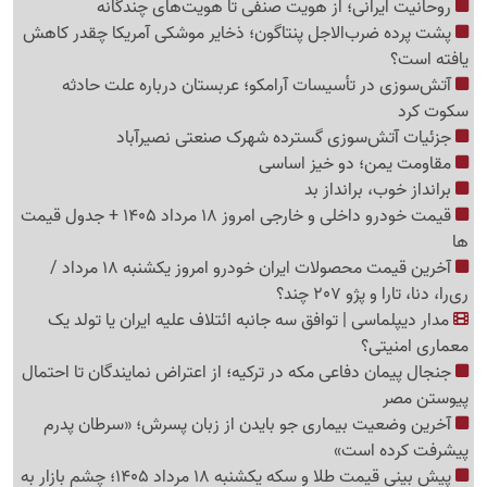
روحانیت ایرانی؛ از هویت صنفی تا هویت‌های چندگانه
پشت پرده ضرب‌الاجل پنتاگون؛ ذخایر موشکی آمریکا چقدر کاهش
یافته است؟
آتش‌سوزی در تأسیسات آرامکو؛ عربستان درباره علت حادثه
سکوت کرد
جزئیات آتش‌سوزی گسترده شهرک صنعتی نصیرآباد
مقاومت یمن؛ دو خیز اساسی
برانداز خوب، برانداز بد
قیمت خودرو داخلی و خارجی امروز 18 مرداد 1405 + جدول قیمت
ها
آخرین قیمت محصولات ایران خودرو امروز یکشنبه 18 مرداد /
ری‌را، دنا، تارا و پژو 207 چند؟
مدار دیپلماسی | توافق سه جانبه ائتلاف علیه ایران یا تولد یک
معماری امنیتی؟
جنجال پیمان دفاعی مکه در ترکیه؛ از اعتراض نمایندگان تا احتمال
پیوستن مصر
آخرین وضعیت بیماری جو بایدن از زبان پسرش؛ «سرطان پدرم
پیشرفت کرده است»
پیش بینی قیمت طلا و سکه یکشنبه 18 مرداد 1405؛ چشم بازار به