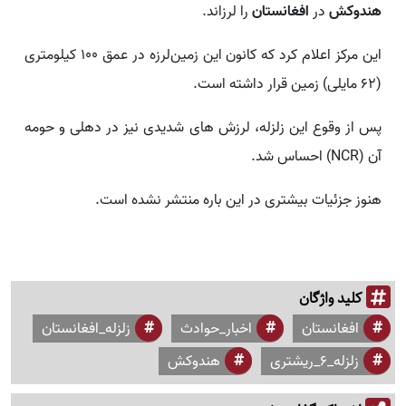
هندوکش
در
افغانستان
را لرزاند.
این مرکز اعلام کرد که کانون این زمین‌لرزه در عمق ۱۰۰ کیلومتری
(۶۲ مایلی) زمین قرار داشته است.
پس از وقوع این زلزله، لرزش‌ های شدیدی نیز در دهلی و حومه
آن (NCR) احساس شد.
هنوز جزئیات بیشتری در این باره منتشر نشده است.
کلید واژگان
افغانستان
اخبار_حوادث
زلزله_افغانستان
زلزله_۶_ریشتری
هندوکش