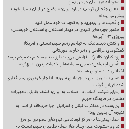
محرمانه عربستان در مرز یمن
ادعای جنجالی ترامپ درباره ایران؛ «اوضاع در ایران بسیار خوب
پیش می‌رود!»
واقعیت‌ها را بپذیرید و به تعهدات خود عمل کنید
حضور چهره‌های کلیدی در دیدار استقلال و استقلال خوزستان؛
پیروزی 3-0 آبی‌ها
واکنش دیپلماتیک به تهاجم رژیم صهیونیستی و آمریکا؛
گفتگوهای عراقچی و وزیر خارجه موریتانی
پزشکیان: کالابرگ افزایش می‌یابد؛ ارز باید مستقیم به مردم برسد
تأمین اجتماعی؛ تمامی سامانه‌ها و خدمات بدون هیچ‌گونه
اختلالی در دسترس هستند
عملیات تروریستی در جرمانای سوریه؛ انفجار خودروی بمب‌گذاری
شده قربانی گرفت
ردپای شرکت آلمانی در حملات به ایران؛ کشف بقایای تجهیزات
دشمن در فرودگاه جهرم
بن‌بست در مذاکرات لبنان و اسرائیل؛ چرا حزب‌الله از ابتدا به
نتیجه آن بدبین بود؟
حمله یمنی‌ها به مراکز فرماندهی نیروهای سعودی در مرز
تداوم خشونت علیه رسانه‌ها؛ حمله نظامیان صهیونیست به