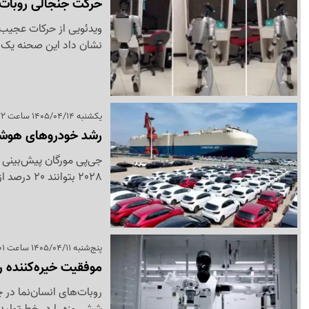
حرکت جنجالی روبات 
ویدئویی از حرکات عجیب ی
نشان داد این صحنه یک ن
یکشنبه 1405/04/14 ساعت 20:22
رشد خودروهای هوشمند چینی 
جی‌پی مورگان پیش‌بینی 
2028 بتوانند 20 درصد از بازار خودرو این منطقه را در اختیار بگیرند.
پنج‌شنبه 1405/04/11 ساعت 05:01
موفقیت خیره‌کننده ر
روبات‌های انسان‌نما در