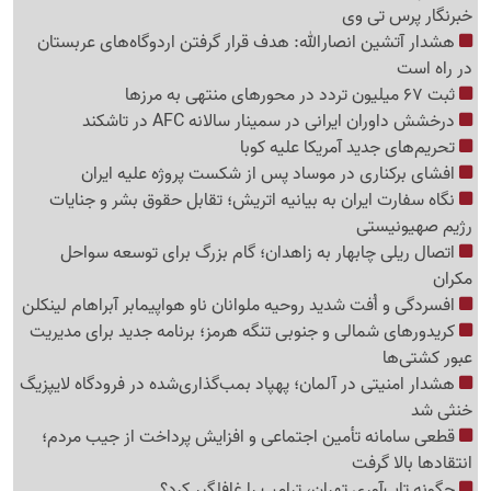
خبرنگار پرس تی وی
هشدار آتشین انصارالله: هدف قرار گرفتن اردوگاه‌های عربستان
در راه است
ثبت 67 میلیون تردد در محورهای منتهی به مرزها
درخشش داوران ایرانی در سمینار سالانه AFC در تاشکند
تحریم‌های جدید آمریکا علیه کوبا
افشای برکناری در موساد پس از شکست پروژه علیه ایران
نگاه سفارت ایران به بیانیه اتریش؛ تقابل حقوق بشر و جنایات
رژیم صهیونیستی
اتصال ریلی چابهار به زاهدان؛ گام بزرگ برای توسعه سواحل
مکران
افسردگی و اُفت شدید روحیه ملوانان ناو هواپیمابر آبراهام لینکلن
کریدورهای شمالی و جنوبی تنگه هرمز؛ برنامه جدید برای مدیریت
عبور کشتی‌ها
هشدار امنیتی در آلمان؛ پهپاد بمب‌گذاری‌شده در فرودگاه لایپزیگ
خنثی شد
قطعی سامانه تأمین اجتماعی و افزایش پرداخت از جیب مردم؛
انتقادها بالا گرفت
چگونه تاب‌آوری تهران، ترامپ را غافلگیر کرد؟