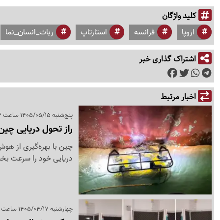
کلید واژگان
اروپا
فرانسه
استارتاپ
ربات_انسان_نما
اشتراک گذاری خبر
اخبار مرتبط
پنج‌شنبه 1405/05/15 ساعت 07:04
راز تحول دریایی چین؛
چین با بهره‌گیری از هو
دریایی خود را سرعت بخ
چهارشنبه 1405/04/17 ساعت 07:02