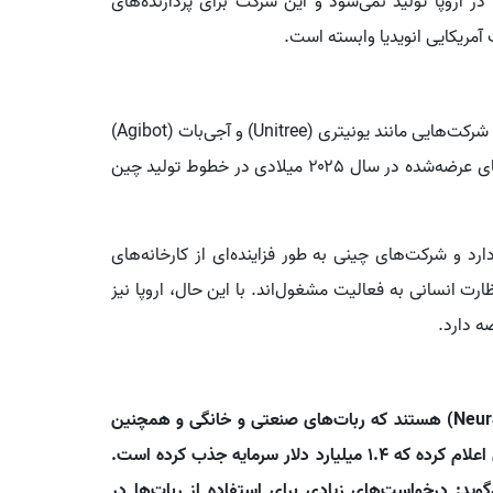
 اروپا تولید نمی‌شود و این شرکت برای پردازنده‌های
مریکایی انویدیا وابسته است.
وقتی نوبت به ظرفیت تولید رباتیک می‌رسد، چین به لطف شرکت‌هایی مانند یونیتری (Unitree) و آجی‌بات (Agibot)
بی‌رقیب است. حدود ۸۷ درصد از ۱۳ هزار ربات انسان‌نمای عرضه‌شده در سال ۲۰۲۵ میلادی در خطوط تولید چین
رد و شرکت‌های چینی به طور فزاینده‌ای از کارخانه‌های
ظارت انسانی به فعالیت مشغول‌اند. با این حال، اروپا نیز
ه دارد.
بازیگران جدید در عرصه اروپا شامل شرکت آلمانی نورا (Neura) هستند که ربات‌های صنعتی و خانگی و همچنین
سامانه‌ای برای آموزش آن‌ها می‌سازد. این شرکت به‌تازگی اعلام کرده که ۱.۴ میلیارد دلار سرمایه جذب کرده است.
ی این شرکت می‌گوید: درخواست‌های زیادی برای استفاده از ربات‌ها در