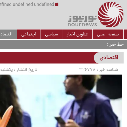
undefined undefined undefined undefined | س
صفحه اصلی
عناوین اخبار
سیاسی
اجتماعی
اقتصاد
خط خبر
اقتصادی
شناسه خبر :
326778
تاریخ انتشار :
یکشنبه 1405/04/07 ساعت 3:02