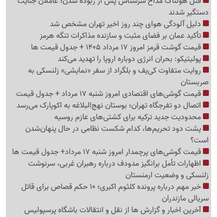
قتل هولناک مداح سرشناس پس از ربوده شدن؛ عاملان جنایت
دستگیر شدند
دلیل آلودگی هوای چند روز اخیر تهران مشخص شد
تأکید عمان بر فضای مثبت و سازنده مذاکرات تنگه هرمز
قیمت گوشت قرمز امروز 17 مرداد 1405 + جدول قیمت ها
پولیتیکو: بحران انرژی دوباره اروپا را تهدید می‌کند
روایت متفاوت کی‌یف و بلگراد از سفر «نمایشی» زلنسکی به
صربستان
قیمت گوشی‌های اقتصادی امروز شنبه 17 مرداد + جدول قیمت
اتصال دو تفرجگاه تهران؛ بوستان نهج‌البلاغه به اکوپارک می‌رسد
محدودیت جدید ترکیه برای کشتی‌های عازم روسیه
پشت دود تحریم‌ها، کدام شکست نظامی در حال پنهان‌شدن
است؟
قیمت گوشی‌های پرچمدار امروز شنبه 17 مرداد+ جدول قیمت ها
اظهارات تأمل برانگیز مدودف درباره رهبران غربی، سرنوشت
زلنسکی و وضعیت ارمنستان
خبر مهم درباره پرونده کلثوم اکبری؛ 10 حکم قصاص برای قاتل
سریالی مازندران
آخرین اخبار و گزارش ها از نقل و انتقالات باشگاه پرسپولیس