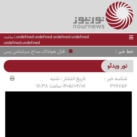
undefined undefined undefined undefined | ساعت
undefined:undefined
خط خبر
قتل هولناک مداح سرشناس پس از ربو
نور ویدئو
شناسه خبر :
تاریخ انتشار :
شنبه
326752
1405/04/06 ساعت 16:38