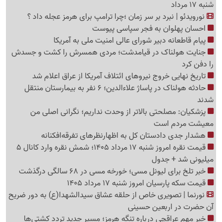
شنبه 17 مرداد
نورویدئو | نبرد بر سر زمان ؛چرا ترامپ برای هرمز عجله داد ؟
احسان پهلوان به فجر سپاسی پیوست
پیام قاطعانه دبیر شورای عالی امنیت ملی به آمریکا
جنایت هولناک در قیامدشت؛ مردی همسرش را کشت و جسدش
را دفن کرد
تاریخ نهایی خروج نیروهای ائتلاف آمریکا از عراق اعلام شد
حادثه هولناک در پاساژ علاءالدین؛ 6 نفر به بیمارستان منتقل
شدند
پزشکیان: مصلحتی بالاتر از وحدت نداریم؛ نگرانی اصلی من
معیشت مردم است
هشدار جدی دادستان کل به اظهارنظرهای تفرقه‌افکنانه
قیمت نقره امروز شنبه 17 مرداد 1405؛ شمش نقره وارد کانال 5
میلیونی شد + جدول
خبر تلخ برای لیونل مسی؛ خورخه مسی در 68 سالگی درگذشت
قیمت سکه پارسیان امروز شنبه 17 مرداد 1405
نورنما | تصویری خاص از حلقه عشاق سیدالشهدا(ع) به دور ضریح
آن حضرت در اربعین حسینی
خبر مهم عراقچی درباره تنگه هرمز؛ مسیر جدید تردد کشتی‌ها