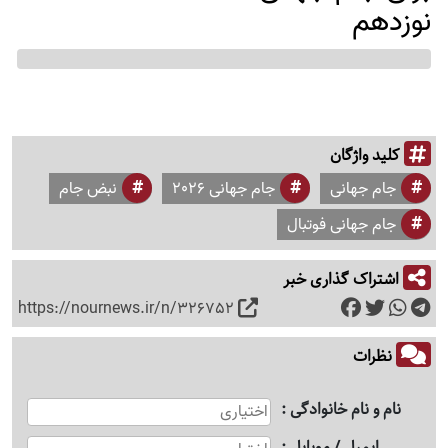
نوزدهم
کلید واژگان
جام جهانی
جام جهانی 2026
نبض جام
جام جهانی فوتبال
اشتراک گذاری خبر
https://nournews.ir/n/326752
نظرات
نام و نام خانوادگی
ایمیل / موبایل