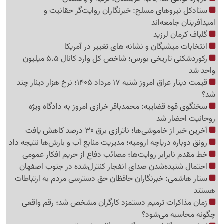
ستادکل نیروهای مسلح: خبرنگاران روایت‌گر حقانیت و
امیدآفرینان جامعه‌اند
گلباف کرمان لرزید
انتخابات میشیگان و نشانه های تغییر در آمریکا
رکوردشکنی تاریخی بورس؛ شاخص کل وارد کانال 5.5 میلیون
واحد شد
قیمت دینار عراق امروز شنبه 17 مرداد 1405؛ نرخ هزار دینار چند
شد؟
سخنگوی قوه قضاییه: محمدباقر خرازی امروز به دادگاه ویژه
روحانیت احضار شد
آخرین خبر از خاموشی‌ها؛ ناترازی برق 30 درصد کاهش یافت
رونق دوباره دریاچه ارومیه؛ مدیریت منابع آب و بارش‌ها نتیجه داد
خط مقدم نابرابر روایت‌ها؛ مصائب دفاع از حریم افکار عمومی
احتمال شنیده‌شدن صدای انفجار کنترل‌شده در جنوب اصفهان
ستار هاشمی: خبرنگاران حافظان حق دسترسی مردم به ارتباطات
هستند
زمان مذاکرات ترمیم دستمزد کارگران مشخص شد؛ رقم واقعی
چگونه محاسبه می‌شود؟