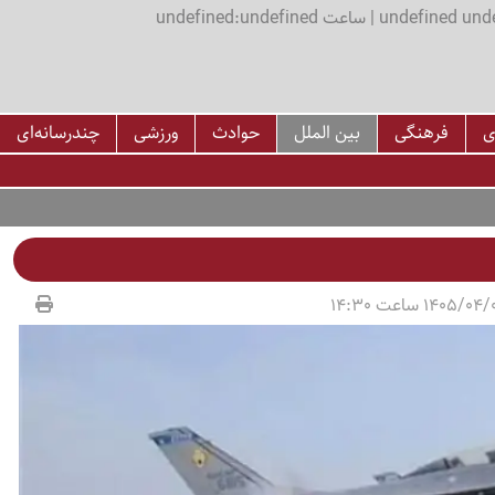
اعت undefined:undefined
ی
فرهنگی
بین الملل
حوادث
ورزشی
چندرسانه‌ای