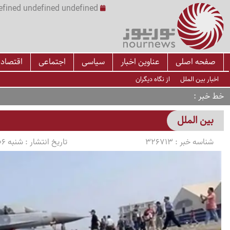
undefined undefined undefined undefined | س
صفحه اصلی
عناوین اخبار
سیاسی
اجتماعی
اقتصاد
اخبار بین الملل
از نگاه دیگران
خط خبر
بین الملل
شناسه خبر :
326713
تاریخ انتشار :
شنبه 1405/04/06 ساعت 14:30