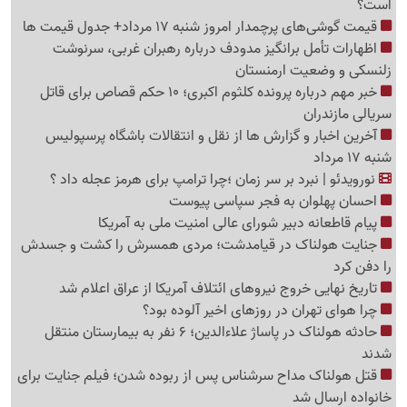
است؟
قیمت گوشی‌های پرچمدار امروز شنبه 17 مرداد+ جدول قیمت ها
اظهارات تأمل برانگیز مدودف درباره رهبران غربی، سرنوشت
زلنسکی و وضعیت ارمنستان
خبر مهم درباره پرونده کلثوم اکبری؛ 10 حکم قصاص برای قاتل
سریالی مازندران
آخرین اخبار و گزارش ها از نقل و انتقالات باشگاه پرسپولیس
شنبه 17 مرداد
نورویدئو | نبرد بر سر زمان ؛چرا ترامپ برای هرمز عجله داد ؟
احسان پهلوان به فجر سپاسی پیوست
پیام قاطعانه دبیر شورای عالی امنیت ملی به آمریکا
جنایت هولناک در قیامدشت؛ مردی همسرش را کشت و جسدش
را دفن کرد
تاریخ نهایی خروج نیروهای ائتلاف آمریکا از عراق اعلام شد
چرا هوای تهران در روزهای اخیر آلوده بود؟
حادثه هولناک در پاساژ علاءالدین؛ 6 نفر به بیمارستان منتقل
شدند
قتل هولناک مداح سرشناس پس از ربوده شدن؛ فیلم جنایت برای
خانواده ارسال شد