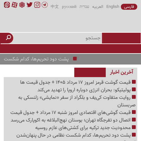
فارسی
English
العربیه
עברית
русский
中文
پشت دود تحریم‌ها، کدام شکست نظامی در ح
آخرین اخبار
قیمت گوشت قرمز امروز 17 مرداد 1405 + جدول قیمت ها
پولیتیکو: بحران انرژی دوباره اروپا را تهدید می‌کند
روایت متفاوت کی‌یف و بلگراد از سفر «نمایشی» زلنسکی به
صربستان
قیمت گوشی‌های اقتصادی امروز شنبه 17 مرداد + جدول قیمت
اتصال دو تفرجگاه تهران؛ بوستان نهج‌البلاغه به اکوپارک می‌رسد
محدودیت جدید ترکیه برای کشتی‌های عازم روسیه
پشت دود تحریم‌ها، کدام شکست نظامی در حال پنهان‌شدن