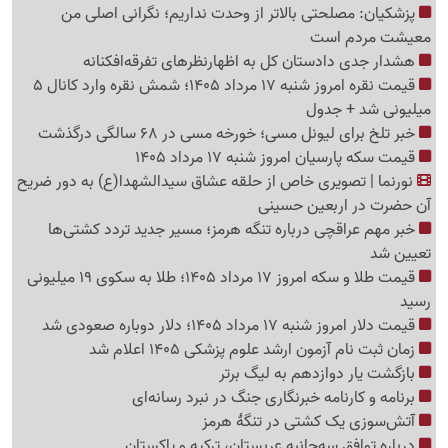
پزشکیان: مصلحتی بالاتر از وحدت نداریم؛ نگرانی اصلی من
معیشت مردم است
هشدار جدی دادستان کل به اظهارنظرهای تفرقه‌افکنانه
قیمت نقره امروز شنبه 17 مرداد 1405؛ شمش نقره وارد کانال 5
میلیونی شد + جدول
خبر تلخ برای لیونل مسی؛ خورخه مسی در 68 سالگی درگذشت
قیمت سکه پارسیان امروز شنبه 17 مرداد 1405
نورنما | تصویری خاص از حلقه عشاق سیدالشهدا(ع) به دور ضریح
آن حضرت در اربعین حسینی
خبر مهم عراقچی درباره تنگه هرمز؛ مسیر جدید تردد کشتی‌ها
تعیین شد
قیمت طلا و سکه امروز 17 مرداد 1405؛ طلا به سکوی 19 میلیونی
رسید
قیمت دلار امروز شنبه 17 مرداد 1405؛ دلار دوباره صعودی شد
زمان ثبت نام آزمون ارشد علوم پزشکی 1405 اعلام شد
بازگشت یار دوازدهم به لیگ برتر
برنامه و کارنامه خبرنگاری جنگ در نبرد رسانه‌ای
آتش‌سوزی یک کشتی در تنگهٔ هرمز
درباره توافق سه‌جانبه عربستان، ترکیه و پاکستان