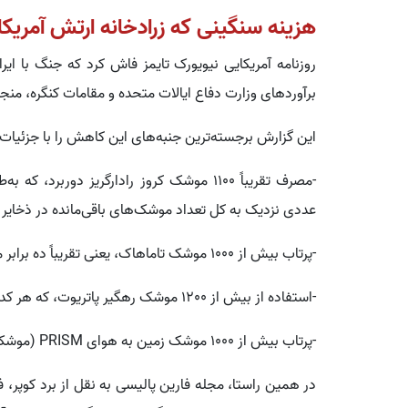
هزینه سنگینی که زرادخانه ارتش آمریکا 
روزنامه آمریکایی نیویورک تایمز فاش کرد که جنگ با ایر
برآوردهای وزارت دفاع ایالات متحده و مقامات کنگره، من
این گزارش برجسته‌ترین جنبه‌های این کاهش را با جزئیات
-مصرف تقریباً 1100 موشک کروز رادارگریز دور
عددی نزدیک به کل تعداد موشک‌های باقی‌مانده در ذخایر 
-پرتاب بیش از 1000 موشک تاماهاک، یعنی تقریباً ده برابر مقداری که ارتش ایالات متحده سالانه خریداری می‌کند.
-استفاده از بیش از 1200 موشک رهگیر پاتریوت، که هر کدام بیش از 4 میلیون دلار هزینه دارند.
-پرتاب بیش از 1000 موشک زمین به هوای PRISM (موشک‌های دقیق) و ATACMS.