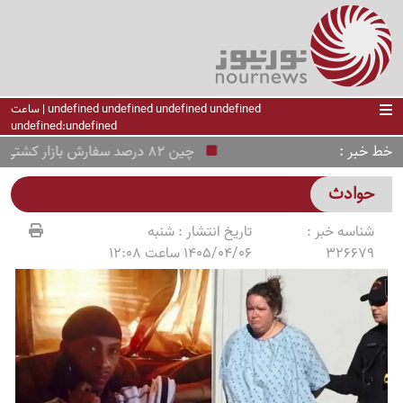
undefined undefined undefined undefined | ساعت
undefined:undefined
خط خبر
چین 82 درصد سفارش بازار کشتی‌سازی جهان را گرفت
حوادث
شناسه خبر :
تاریخ انتشار :
شنبه
326679
1405/04/06 ساعت 12:08