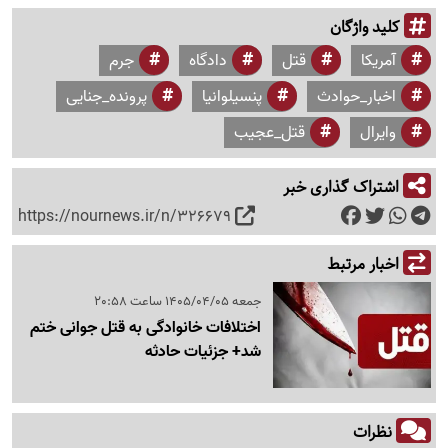
کلید واژگان
آمریکا
قتل
دادگاه
جرم
اخبار_حوادث
پنسیلوانیا
پرونده_جنایی
وایرال
قتل_عجیب
اشتراک گذاری خبر
https://nournews.ir/n/326679
اخبار مرتبط
جمعه 1405/04/05 ساعت 20:58
اختلافات خانوادگی به قتل جوانی ختم
شد+ جزئیات حادثه
نظرات