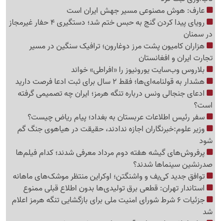
عارف: هوش مصنوعی مسیر جهش ایران است
رویای پیدا کردن گنج به حبس ختم شد؛ دستگیری 4 حفار غیرمجاز
در سمنان
هزاران کامیون پشت مرز دوغارون؛ ترافیک سنگین در مسیر
تجارت ایران و افغانستان
بلاروس وب‌سایت یورونیوز را «افراطی» خواند
هشدار به قولنامه‌ای‌ها؛ فقط 2 سال برای ثبت ادعا فرصت دارید
ادعای جنجالی ونس درباره تنگه هرمز؛ ایران چه تصمیمی گرفته
است؟
سفر رئیس اطلاعات عربستان به بغداد؛ پیام ریاض چیست؟
وزیر علوم:خبرنگاران اجازه ندادند، حقیقت در هیاهوی جنگ گم
شود
پرفروش‌های گیشه هفته دوم مرداد معرفی شدند؛ کدام فیلم‌ها
صدرنشین سینماها شدند؟
توافق جدید کی‌یف و واشنگتن؛ اوکراین منتظر موشک‌های ماهانه
استاندار تهران: قطعی برق تولیدی‌ها بدون اطلاع قبلی ممنوع
جزئیات 6 شرط شورای امنیت ملی برای بازگشایی تنگه هرمز اعلام
شد