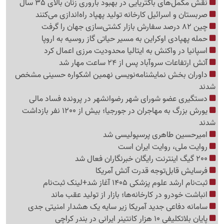
نقش مکمل‌های باکتریایی در بهبود باروری زنان بالای 35 سال
صربستان و اسرائیل کارخانه تولید پهپاد راه‌اندازی می‌کنند
چین 82 درصد سفارش بازار کشتی‌سازی جهان را گرفت
حمله پهپادی اوکراین به مسیر حیاتی گاز روسیه به اروپا
اسپانیا در واکنش به ایتالیا محدودیت مرزی اعمال کرد
آتش ارتفاعات سروآباد پس از 24 ساعت مهار شد
داوران بخش نمایشنامه‌نویسی نهمین اشکواره حسینی مشخص
شدند
دستگیری عضو شورای شهر رضوانشهر در پرونده فساد مالی
یورش بزرگ به مهاجران در جورجیا؛ بیش از 1200 نفر بازداشت
شدند
امیرحسین طاهری پرسپولیسی شد
روایت ملی، روایت ایران است
200 گیگ اینترنت رایگان خبرنگاران فعال شد
فرسایش قابل‌توجه قدرت آتش آمریکا
ثبت‌نام ارشد علوم پزشکی 1405 آغاز شد+لینک ثبت‌نام
انباشت خودرو در کارخانه‌ها؛ بازار از تولید عقب ماند
سامانه دفاعی جدید آمریکا زیر سایه یک هشدار امنیتی جدی
پایان بلاتکلیفی 10 هزار کانتینر ایرانی در بندر کراچی