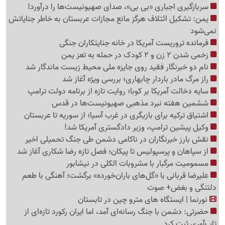
سربازگیری اجباری «بی بی»، صدای صهیونیست‌ها را درآورد!
یمن: تشکیل ائتلاف هرگز مانع مجازات عربستان به خاطر جنایاتش
نمی‌شود
فرمانده تروریست آمریکا در خانه جنایتکاران جنگی
زخمی شدن 2 زن و 2 کودک در حمله به تعز یمن
نام دو خبرنگار فقید روی جایزه ملی محیط زیست ماندگار شد
راز مرگ مادر باردار چابهاری؛ بررسی ویژه آغاز شد
سایه دخالت آمریکا بر کوبا؛ روایت تازه از برنامه دولت ترامپ
ششمین هفته نبرد مذهبی صهیونیست‌ها در قدس
اشتیاق ترکیه برای بازیگری در غرب آسیا؛ از سوریه تا عربستان
وکیل پیشین ترامپ، وزیر دادگستری آمریکا شد!
نقش بارز خبرنگاران در ناکامی دشمن طی جنگ تحمیلی اخیر
از سپاهان و پرسپولیس تا پیکان؛ فصل تازه رضا شکاری آغاز شد
مسمومیت مرگبار با مشروبات الکلی در نیشابور
علیرضا قربانی با «گل‌های باران‌خورده» برگشت؛ آهنگی با طعم
دلتنگی و بغض+ صوت
نورنما | ایستگاه های مترو چین در تابستان
حضرتی: دشمن با جنگ رسانه‌ای آمد، اما ایران رکورد تازه‌ای از
تاب‌آوری ثبت کرد