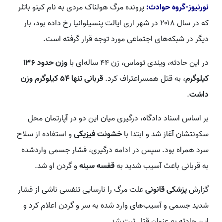
نورنیوز-گروه حوادث:
پرونده مرگ هولناک مردی به نام کینو باتلر
که در سال ۲۰۱۸ در شهر اری ایالت پنسیلوانیا رخ داده بود، بار
دیگر در شبکه‌های اجتماعی مورد توجه قرار گرفته است.
در این حادثه، ویندی توماس، زن ۴۴ ساله‌ای با
وزن حدود ۱۳۶
کیلوگرم
، به قتل همسراعتراف کرد.
قربانی تنها ۵۴ کیلوگرم وزن
داشت
.
بر اساس اسناد دادگاه، درگیری میان این دو در آپارتمان محل
سکونتشان آغاز شد و ابتدا با
خشونت فیزیکی
و استفاده از سلاح
سرد همراه بود. سپس در ادامه درگیری، فشار جسمی واردشده
به قربانی باعث آسیب شدید به
قفسه سینه
و گردن او شد.
گزارش
پزشکی قانونی
علت مرگ را نارسایی تنفسی ناشی از فشار
شدید جسمی و آسیب‌های وارد شده به سر و گردن اعلام کرد و
این حادثه به عنوان قتل ثبت شد.