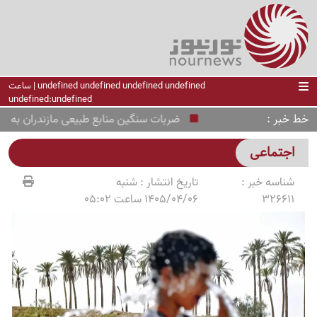
undefined undefined undefined undefined | ساعت
undefined:undefined
خط خبر
ضربات سنگین منابع طبیعی مازندران به تصرف‌
اجتماعی
شناسه خبر :
تاریخ انتشار :
شنبه
326611
1405/04/06 ساعت 05:02