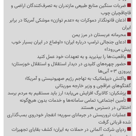
ضربات سنگین منابع طبیعی مازندران به تصرف‌کنندگان اراضی و
قاچاقچیان چوب
اذعان قانونگذار دموکرات به «عدم توازن» موشکی آمریکا در برابر
ایران
محرمانه عربستان در مرز یمن
ادعای جنجالی ترامپ درباره ایران؛ «اوضاع در ایران بسیار خوب
پیش می‌رود!»
واقعیت‌ها را بپذیرید و به تعهدات خود عمل کنید
حضور چهره‌های کلیدی در دیدار استقلال و استقلال خوزستان؛
پیروزی 3-0 آبی‌ها
واکنش دیپلماتیک به تهاجم رژیم صهیونیستی و آمریکا؛
گفتگوهای عراقچی و وزیر خارجه موریتانی
پزشکیان: کالابرگ افزایش می‌یابد؛ ارز باید مستقیم به مردم برسد
تأمین اجتماعی؛ تمامی سامانه‌ها و خدمات بدون هیچ‌گونه
اختلالی در دسترس هستند
عملیات تروریستی در جرمانای سوریه؛ انفجار خودروی بمب‌گذاری
شده قربانی گرفت
ردپای شرکت آلمانی در حملات به ایران؛ کشف بقایای تجهیزات