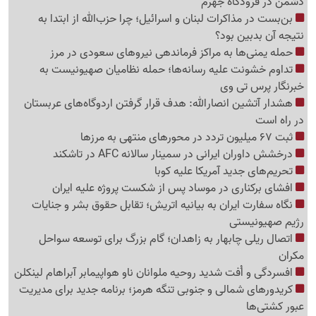
دشمن در فرودگاه جهرم
بن‌بست در مذاکرات لبنان و اسرائیل؛ چرا حزب‌الله از ابتدا به
نتیجه آن بدبین بود؟
حمله یمنی‌ها به مراکز فرماندهی نیروهای سعودی در مرز
تداوم خشونت علیه رسانه‌ها؛ حمله نظامیان صهیونیست به
خبرنگار پرس تی وی
هشدار آتشین انصارالله: هدف قرار گرفتن اردوگاه‌های عربستان
در راه است
ثبت 67 میلیون تردد در محورهای منتهی به مرزها
درخشش داوران ایرانی در سمینار سالانه AFC در تاشکند
تحریم‌های جدید آمریکا علیه کوبا
افشای برکناری در موساد پس از شکست پروژه علیه ایران
نگاه سفارت ایران به بیانیه اتریش؛ تقابل حقوق بشر و جنایات
رژیم صهیونیستی
اتصال ریلی چابهار به زاهدان؛ گام بزرگ برای توسعه سواحل
مکران
افسردگی و اُفت شدید روحیه ملوانان ناو هواپیمابر آبراهام لینکلن
کریدورهای شمالی و جنوبی تنگه هرمز؛ برنامه جدید برای مدیریت
عبور کشتی‌ها