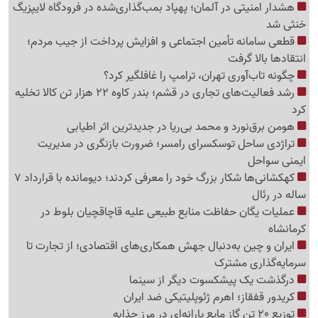
هشدار امنیتی در آلمان؛ پهپاد بمب‌گذاری‌شده در فرودگاه لایپزیگ
خنثی شد
قطعی سامانه تأمین اجتماعی و افزایش پرداخت از جیب مردم؛
انتقادها بالا گرفت
چگونه تاب‌آوری تهران، ترامپ را غافلگیر کرد؟
رشد فعالیت‌های تجاری در قشم؛ بندر کاوه 22 هزار تن کالا تخلیه
کرد
هومن برق‌نورد و محمد بی‌ریا در جدیدترین اثر اطیابی
تراژدی ساحل توسکسرای رامسر؛ ضرورت بازنگری در مدیریت
ایمنی سواحل
کهکشانی‌ها شکار بزرگ خود را معرفی کردند؛ دیومانده با قرارداد 7
ساله در رئال
عملیات یگان حفاظت منابع طبیعی علیه قاچاقچیان بلوط در
کرمانشاه
ایران و چین به‌دنبال جهش همکاری‌های اقتصادی؛ از تجارت تا
سرمایه‌گذاری مشترک
درگذشت یک پیشکسوت دیگر از سینما
کریدور قفقاز؛ اهرم ژئوپلیتیکی ضد ایران
توزیع 20 تن گاز مایع یارانه‌ای در مرز چذابه