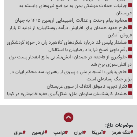
جزئیات حملات موشکی یمن به مواضع نیروهای وابسته به
عربستان
مخابره پیام وحدت و عدالت راهپیمایی اربعین 1405 به جهان
طرح جدید همدان برای افزایش درآمد روستاییان؛ از تولید تا بازار
فروش آنلاین
هشدار پلیس فتا درباره شگردهای کلاهبرداران در حوزه گردشگری
رقم ناچیز فسخ قرارداد رضاییان با استقلال
جلوگیری از فاجعه در همدان؛ آتش‌نشانی مانع انفجار پست برق
در آتش‌سوزی برج شد
حاجی‌بابایی: انسجام ملی و پیروی از رهبری، سد محکم ایران در
برابر جنگ رسانه‌ای است
تکرار تجربه ناموفق ائتلاف از سوی عربستان
هشدار کارشناسان سازمان ملل؛ شکل‌گیری «غزه‌ خاموش» در کوبا
موضوعات داغ:
تنگه هرمز
آمریکا
ایران
ترامپ
اربعین
عراق