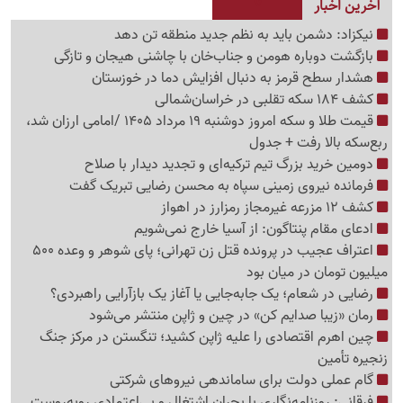
آخرین اخبار
نیکزاد: دشمن باید به نظم جدید منطقه تن دهد
بازگشت دوباره هومن و جناب‌خان با چاشنی هیجان و تازگی
هشدار سطح قرمز به دنبال افزایش دما در خوزستان
کشف 184 سکه تقلبی در خراسان‌شمالی
قیمت طلا و سکه امروز دوشنبه 19 مرداد 1405 /امامی ارزان شد،
ربع‌سکه بالا رفت + جدول
دومین خرید بزرگ تیم ترکیه‌ای و تجدید دیدار با صلاح
فرمانده نیروی زمینی سپاه به محسن رضایی تبریک گفت
کشف 12 مزرعه غیرمجاز رمزارز در اهواز
ادعای مقام پنتاگون: از آسیا خارج نمی‌شویم
اعتراف عجیب در پرونده قتل زن تهرانی؛ پای شوهر و وعده 500
میلیون تومان در میان بود
رضایی در شعام؛ یک جابه‌جایی یا آغاز یک بازآرایی راهبردی؟
رمان «زیبا صدایم کن» در چین و ژاپن منتشر می‌شود
چین اهرم اقتصادی را علیه ژاپن کشید؛ تنگستن در مرکز جنگ
زنجیره تأمین
گام عملی دولت برای ساماندهی نیروهای شرکتی
فرقانی: روزنامه‌نگاری با بحران اشتغال و بی‌اعتمادی روبه‌روست