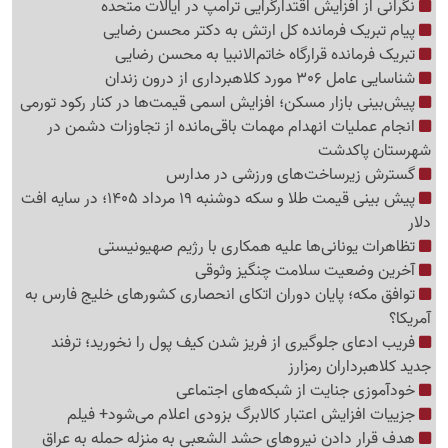
نگرانی از افزایش اقتدارگرایی ترامپ در ایالات متحده
پیام تبریک فرمانده کل ارتش به دکتر محسن رضایی
تبریک فرمانده قرارگاه خاتم‌الانبیا به محسن رضایی
شناسایی عامل 306 مورد کلاهبرداری از درون زندان
پیش‌بینی بازار مسکن؛ افزایش اسمی قیمت‌ها در کنار رکود تورمی
انجام عملیات انهدام مهمات باقی‌مانده از تجاوزات دشمن در
شهرستان پاکدشت
گسترش زیرساخت‌های ورزشی در مدارس
پیش بینی قیمت طلا و سکه دوشنبه 19 مرداد 1405؛ در سایه افت
دلار
تظاهرات یونانی‌ها علیه همکاری با رژیم صهیونیستی
آخرین وضعیت سلامت چنگیز وثوقی
توافق مکه؛ پایان دوران اتکای انحصاری کشورهای خلیج فارس به
آمریکا؟
فریب ادعای جلوگیری از فریز شدن کیف پول را نخورید؛ ترفند
جدید کلاهبرداران رمزارز
خودآموزی جنایت از شبکه‌های اجتماعی
جزییات افزایش اعتبار کالابرگ بزودی اعلام می‌شود+ فیلم
هدف قرار دادن نیروهای حشد الشعبی به منزله حمله به عراق