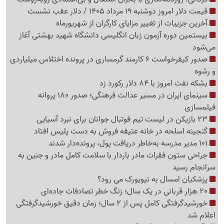
قیمت دلار امروز دوشنبه 19 مرداد 1405 / دلار عقب نشست
آخرین جزییات از تغییر مزایای کارگران از شهریورماه
بیستمین دوره آزمون زبان انگلیسی دانشگاه شهید بهشتی آغاز
می‌شود
صدور کیفرخواست 6 کارمند گرمساری در پرونده اختلاس میلیاردی
و رشوه
بشکه نفت امروز با 84 دلار رکورد زد
سینمای ایران در مسیر عدالت فرهنگی؛ صدور 180 پروانه
فیلمسازی
23 بازیکن در لیست تیم فوتبال جوانان برای نبرد آسیایی
گنجینه اسلحه در خانه عتیقه فروش به دست پلیس افتاد
101 مدیر مدرسه به‌خاطر دریافت پول، پرونده‌دار شدند
جراحی ستون فقرات مادر باردار با سلامت کامل مادر و جنین به
سرانجام رسید
پزشکیان امسال به نیویورک می رود؟
20 هزار قربانی در یک سال؛ زنگ خطر تصادفات جاده‌ای
خورشیدگرفتگی کامل پس از 2 سال؛ زمان دقیق خورشیدگرفتگی
اعلام شد