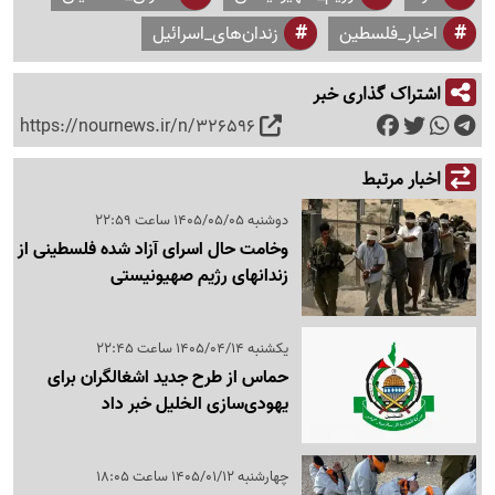
اخبار_فلسطین
زندان‌های_اسرائیل
اشتراک گذاری خبر
https://nournews.ir/n/326596
اخبار مرتبط
دوشنبه 1405/05/05 ساعت 22:59
وخامت حال اسرای آزاد شده فلسطینی از
زندانهای رژیم صهیونیستی
یکشنبه 1405/04/14 ساعت 22:45
حماس از طرح جدید اشغالگران برای
یهودی‌سازی الخلیل خبر داد
چهارشنبه 1405/01/12 ساعت 18:05