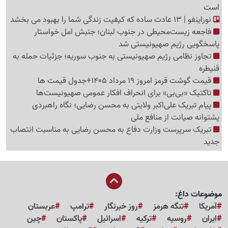
است
نوراینفو | 13 عادت ساده که کیفیت زندگی شما را بهبود می بخشد
فاجعه زیست‌محیطی در جنوب لبنان؛ جنبش امل خواستار
پاسخگویی رژیم صهیونیستی شد
تجاوز نظامی رژیم صهیونیستی به جنوب سوریه؛ جزئیات حمله به
قنیطره
قیمت گوشت قرمز امروز 19 مرداد 1405+جدول قیمت ها
تاکتیک «بی‌بی» برای انحراف افکار عمومی صهیونیست‌ها
پیام تبریک علی‌اکبر ولایتی به محسن رضایی؛ نگاه راهبردی
پشتوانه صیانت از منافع ملی
تبریک سرپرست وزارت دفاع به محسن رضایی به مناسبت انتصاب
جدید
موضوعات داغ:
آمریکا
تنگه هرمز
روز خبرنگار
ترامپ
عربستان
ایران
روسیه
ترکیه
اسرائیل
پاکستان
چین