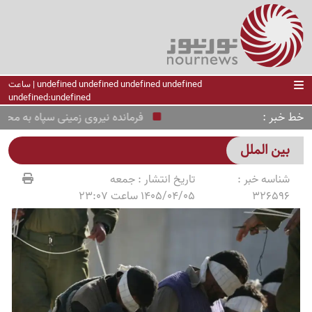
undefined undefined undefined undefined | ساعت
undefined:undefined
خط خبر
فرمانده نیروی زمینی سپاه به محسن 
بین الملل
شناسه خبر :
تاریخ انتشار :
جمعه
326596
1405/04/05 ساعت 23:07