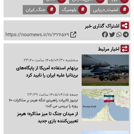
امنیت_دریایی
بلومبرگ
جنگ_ایران
اشتراک گذاری خبر
https://nournews.ir/n/326569
اخبار مرتبط
سه‌شنبه 1405/04/30 ساعت 23:40
برنهام استفاده آمریکا از پایگاه‌های
بریتانیا علیه ایران را تایید کرد
جمعه 1405/04/05 ساعت 23:39
نرنیوز تاثیرات راهبردی تنگه هرمز بر مذاکرات 60
روزه را بررسی می کند؛
از میدان جنگ تا میز مذاکره؛ هرمز
تعیین‌کننده بازی جدید