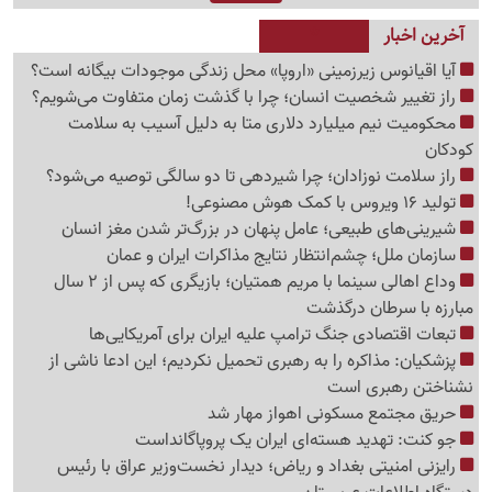
آخرین اخبار
آیا اقیانوس زیرزمینی «اروپا» محل زندگی موجودات بیگانه است؟
راز تغییر شخصیت انسان؛ چرا با گذشت زمان متفاوت می‌شویم؟
محکومیت نیم میلیارد دلاری متا به دلیل آسیب به سلامت
کودکان
راز سلامت نوزادان؛ چرا شیردهی تا دو سالگی توصیه می‌شود؟
تولید 16 ویروس با کمک هوش مصنوعی!
شیرینی‌های طبیعی؛ عامل پنهان در بزرگ‌تر شدن مغز انسان
سازمان ملل؛ چشم‌انتظار نتایج مذاکرات ایران و عمان
وداع اهالی سینما با مریم همتیان؛ بازیگری که پس از 2 سال
مبارزه با سرطان درگذشت
تبعات اقتصادی جنگ ترامپ علیه ایران برای آمریکایی‌ها
پزشکیان: مذاکره را به رهبری تحمیل نکردیم؛ این ادعا ناشی از
نشناختن رهبری است
حریق مجتمع مسکونی اهواز مهار شد
جو کنت: تهدید هسته‌ای ایران یک پروپاگانداست
رایزنی امنیتی بغداد و ریاض؛ دیدار نخست‌وزیر عراق با رئیس