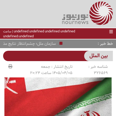
undefined undefined undefined undefined | ساعت
undefined:undefined
خط خبر
سازمان ملل؛ چشم‌انتظار نتایج مذاکرات 
بین الملل
شناسه خبر :
تاریخ انتشار :
جمعه
326569
1405/04/05 ساعت 20:24