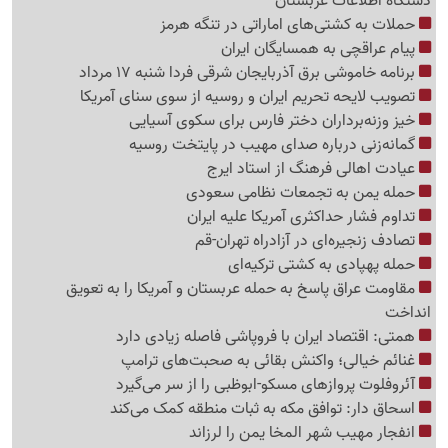
دستگاه اطلاعات عربستان
حملات به کشتی‌های اماراتی در تنگه هرمز
پیام عراقچی به همسایگان ایران
برنامه خاموشی برق آذربایجان شرقی فردا شنبه 17 مرداد
تصویب لایحه تحریم ایران و روسیه از سوی سنای آمریکا
خیز وزنه‌برداران دختر فارس برای سکوی آسیایی
گمانه‌زنی درباره صدای مهیب در پایتخت روسیه
عیادت اهالی فرهنگ از استاد ایرج
حمله یمن به تجمعات نظامی سعودی
تداوم فشار حداکثری آمریکا علیه ایران
تصادف زنجیره‌ای در آزادراه تهران-قم
حمله پهپادی به کشتی ترکیه‌ای
مقاومت عراق پاسخ به حمله عربستان و آمریکا را به تعویق
انداخت
همتی: اقتصاد ایران با فروپاشی فاصله زیادی دارد
غنائم خیالی؛ واکنش بقائی به صحبت‌های ترامپ
آئروفلوت پروازهای مسکو-ابوظبی را از سر می‌گیرد
اسحاق دار: توافق مکه به ثبات منطقه کمک می‌کند
انفجار مهیب شهر المخا یمن را لرزاند