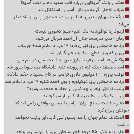
هشدار بانک آمریکایی درباره افت شدید ذخایر نفت آمریکا
شباب الاهلی گزینه میزبانی آسیایی استقلال شد
بازگشت مهران مدیری به تلویزیون؛ شصت‌چی پس از ماه صفر
می‌آید
اردوغان: توافق‌نامه مکه علیه هیچ کشوری نیست
رمان «مدیر مدرسه» جلال آل‌احمد سریال می‌شود
برنامه خاموشی برق تهران فردا 17 مرداد اعلام شد+ جزییات
روزی که وزیر دفاع اسکورت خبرنگاران شد
واکنش فدراسیون فوتبال آرژانتین به آینده مسی در تیم ملی
استاد منتقد جنگ غزه در پرونده علیه دانشگاه مینه‌سوتا پیروز شد
توقف پروژه 400 میلیون دلاری ترامپ در کاخ سفید با حکم دادگاه
برنامه خاموشی برق کهکیلویه و بویر احمد شنبه 17 مرداد اعلام شد
پشت توافق ریاض، چه کسی از معادله حذف می‌شود؟
پرو و مکزیک روابط دیپلماتیک را از سر گرفتند
دفتر حفاظت منافع ایران: ترامپ التماس توافقی را می‌کند که
خودش ویران کرد
المشاط: تمام جهان را هم بسیج کنی فایده‌ای برایت نخواهد
داشت
چای داغ بالای 65 درجه خطر سرطان مری را افزایش می‌دهد