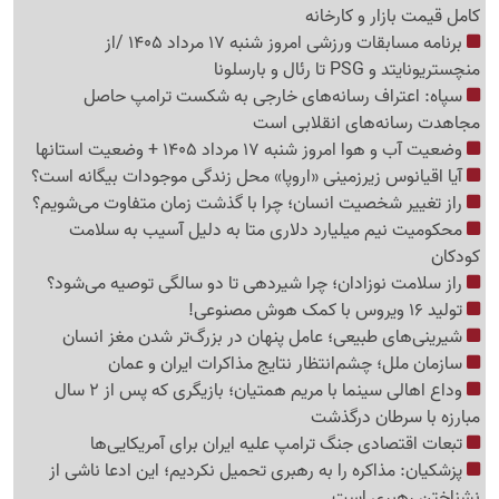
کامل قیمت بازار و کارخانه
برنامه مسابقات ورزشی امروز شنبه 17 مرداد 1405 /از
منچستریونایتد و PSG تا رئال و بارسلونا
سپاه: اعتراف رسانه‌های خارجی به شکست ترامپ حاصل
مجاهدت رسانه‌های انقلابی است
وضعیت آب و هوا امروز شنبه 17 مرداد 1405 + وضعیت استانها
آیا اقیانوس زیرزمینی «اروپا» محل زندگی موجودات بیگانه است؟
راز تغییر شخصیت انسان؛ چرا با گذشت زمان متفاوت می‌شویم؟
محکومیت نیم میلیارد دلاری متا به دلیل آسیب به سلامت
کودکان
راز سلامت نوزادان؛ چرا شیردهی تا دو سالگی توصیه می‌شود؟
تولید 16 ویروس با کمک هوش مصنوعی!
شیرینی‌های طبیعی؛ عامل پنهان در بزرگ‌تر شدن مغز انسان
سازمان ملل؛ چشم‌انتظار نتایج مذاکرات ایران و عمان
وداع اهالی سینما با مریم همتیان؛ بازیگری که پس از 2 سال
مبارزه با سرطان درگذشت
تبعات اقتصادی جنگ ترامپ علیه ایران برای آمریکایی‌ها
پزشکیان: مذاکره را به رهبری تحمیل نکردیم؛ این ادعا ناشی از
نشناختن رهبری است