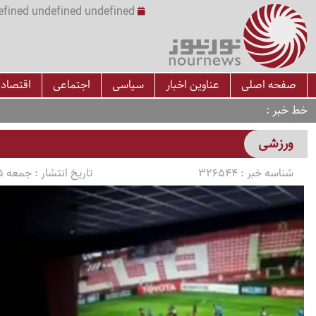
undefined undefined undefined undefined | س
صفحه اصلی
عناوین اخبار
سیاسی
اجتماعی
اقتصاد
خط خبر
ورزشی
شناسه خبر :
326544
تاریخ انتشار :
جمعه 1405/04/05 ساعت 18:27