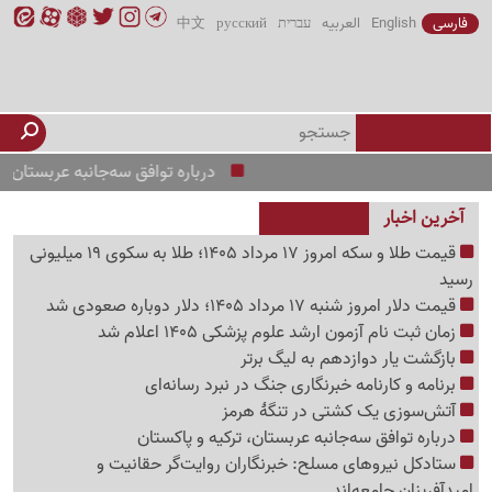
فارسی
English
العربیه
עברית
русский
中文
درباره توافق سه‌جانبه عربستان، ترکیه و
آخرین اخبار
قیمت طلا و سکه امروز 17 مرداد 1405؛ طلا به سکوی 19 میلیونی
رسید
قیمت دلار امروز شنبه 17 مرداد 1405؛ دلار دوباره صعودی شد
زمان ثبت نام آزمون ارشد علوم پزشکی 1405 اعلام شد
بازگشت یار دوازدهم به لیگ برتر
برنامه و کارنامه خبرنگاری جنگ در نبرد رسانه‌ای
آتش‌سوزی یک کشتی در تنگهٔ هرمز
درباره توافق سه‌جانبه عربستان، ترکیه و پاکستان
ستادکل نیروهای مسلح: خبرنگاران روایت‌گر حقانیت و
امیدآفرینان جامعه‌اند