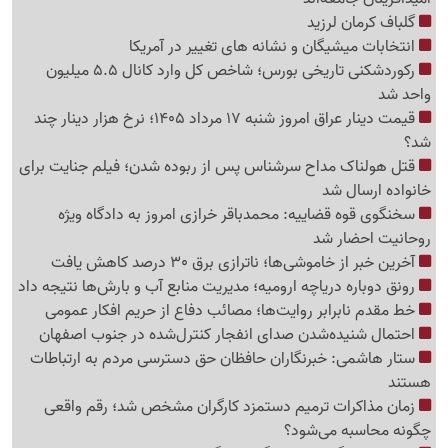
گلباف کرمان لرزید
انتخابات میشیگان و نشانه های تغییر در آمریکا
رکوردشکنی تاریخی بورس؛ شاخص کل وارد کانال 5.5 میلیون
واحد شد
قیمت دینار عراق امروز شنبه 17 مرداد 1405؛ نرخ هزار دینار چند
شد؟
قتل هولناک مداح سرشناس پس از ربوده شدن؛ فیلم جنایت برای
خانواده ارسال شد
سخنگوی قوه قضاییه: محمدباقر خرازی امروز به دادگاه ویژه
روحانیت احضار شد
آخرین خبر از خاموشی‌ها؛ ناترازی برق 30 درصد کاهش یافت
رونق دوباره دریاچه ارومیه؛ مدیریت منابع آب و بارش‌ها نتیجه داد
خط مقدم نابرابر روایت‌ها؛ مصائب دفاع از حریم افکار عمومی
احتمال شنیده‌شدن صدای انفجار کنترل‌شده در جنوب اصفهان
ستار هاشمی: خبرنگاران حافظان حق دسترسی مردم به ارتباطات
هستند
زمان مذاکرات ترمیم دستمزد کارگران مشخص شد؛ رقم واقعی
چگونه محاسبه می‌شود؟