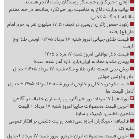
اژه‌ای : خبرنگاران هم‌سنگر رزمندگان پشت لانچر هستند
بیانیه وزارت دفاع به مناسبت روز خبرنگار؛ رسانه‌ها در خط مقدم
مقابله با جنگ شناختی
رکورد حضور زائران اربعین در نجف؛ 17.5 میلیون نفر به حرم امام
علی(ع) رفتند
قیمت طلای جهانی امروز شنبه 17 مرداد 1405+ اونس طلا اوج
گرفت
قیمت دلار توافقی امروز شنبه 17 مرداد 1405
پیمان مکه و معادله ایران؛بازی تازه آغاز شده است!
پیش ‌بینی قیمت دلار، طلا و سکه شنبه 17 مرداد 1405+ جدال
دلار و اونس جهانی
قیمت خودرو داخلی و خارجی امروز شنبه 17 مرداد 1405 + جدول
کامل قیمت ها
نوراینفو | 17 مرداد؛ روز خبرنگار، روز پاسداران حقیقت و آگاهی
آخرین قیمت محصولات سایپا امروز شنبه 17 مرداد + قیمت
شاهین، اطلس، کوییک و ساینا
قالیباف: خبرنگاران اجازه نمی‌دهند روایت دشمن بر افکار عمومی
غلبه کند
آخرین قیمت محصولات ایران خودرو امروز شنبه 17 مرداد +جدول