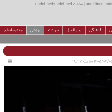
اعت undefined:undefined
ی
فرهنگی
بین الملل
حوادث
ورزشی
چندرسانه‌ای