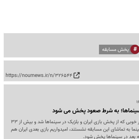
پخش مسابقه
https://nournews.ir/n/326544
 سینماها؛ به شرط صعود پخش می شود
با توجه به استقبال بسیار خوبی که از پخش بازی ایران و بلژیک در سینماها شد و بیش از 33
ر 217 سالن سینما به تماشای این مسابقه نشستند، امیدواریم بازی بعدی ایران هم
 بعد در سینماها پخش شود.