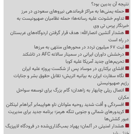
نتیجه آن بدبین بود؟
حمله یمنی‌ها به مراکز فرماندهی نیروهای سعودی در مرز
تداوم خشونت علیه رسانه‌ها؛ حمله نظامیان صهیونیست به
خبرنگار پرس تی وی
هشدار آتشین انصارالله: هدف قرار گرفتن اردوگاه‌های عربستان
در راه است
ثبت 67 میلیون تردد در محورهای منتهی به مرزها
درخشش داوران ایرانی در سمینار سالانه AFC در تاشکند
تحریم‌های جدید آمریکا علیه کوبا
افشای برکناری در موساد پس از شکست پروژه علیه ایران
نگاه سفارت ایران به بیانیه اتریش؛ تقابل حقوق بشر و جنایات
رژیم صهیونیستی
اتصال ریلی چابهار به زاهدان؛ گام بزرگ برای توسعه سواحل
مکران
افسردگی و اُفت شدید روحیه ملوانان ناو هواپیمابر آبراهام لینکلن
کریدورهای شمالی و جنوبی تنگه هرمز؛ برنامه جدید برای مدیریت
عبور کشتی‌ها
هشدار امنیتی در آلمان؛ پهپاد بمب‌گذاری‌شده در فرودگاه لایپزیگ
خنثی شد