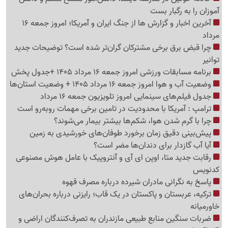
آموزان را به رگبار بست
آخرین اخبار و گزارش ها از جنگ ایران و آمریکا؛ امروز جمعه 16
مرداد
چرا قبض برق برخی مشترکان گران‌تر شده است؟ توضیحات جدید
توانیر
برنامه مسابقات ورزشی امروز جمعه 16 مرداد 1405 +جدول پخش
وضعیت آب و هوا امروز جمعه 16 مرداد 1405 + وضعیت استان‌ها
جدول فیلم‌های سینمایی امروز تلویزیون جمعه 16 مرداد
ترامپ : آمریکا با محدودیت در تامین برخی مهمات روبه‌رو است
چرا با گرم شدن هوا، شکم‌ها بیشتر بیمار می‌شوند؟
پیش‌بینی دقیق زمان برخورد طوفان‌های خورشیدی به زمین
آیا آب گازدار برای دندان‌ها مضر است؟
رقابت جدید متا، اوپن ای آی و آنتروپیک با عامل هوش مصنوعی
کدنویس
پاسخ به نگرانی مادران شیرده درباره مصرف قهوه
ترکیه، عربستان و پاکستان در یک قاب؛ رایزنی درباره بحران‌های
خاورمیانه
ضربات سنگین منابع طبیعی مازندران به تصرف‌کنندگان اراضی و