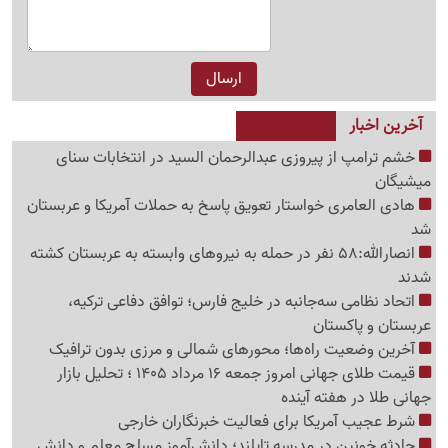
آخرین اخبار
خشم ترامپ از پیروزی عبدالرحمان السید در انتخابات سنای
میشیگان
هادی العامری خواستار تعویق پاسخ به حملات آمریکا و عربستان
شد
انصارالله:58 نفر در حمله به نیروهای وابسته به عربستان کشته
شدند
اتحاد نظامی سه‌جانبه در خلیج فارس؛ توافق دفاعی ترکیه،
عربستان و پاکستان
آخرین وضعیت راه‌ها؛ محورهای شمالی و مرزی بدون ترافیک
قیمت طلای جهانی امروز جمعه 16 مرداد 1405 ؛ تحلیل بازار
جهانی طلا در هفته آینده
شرط عجیب آمریکا برای فعالیت خبرنگاران خارجی
حادثه خونین در مدرسه تایلند؛ دانش‌آموز مسلح معلم و دانش