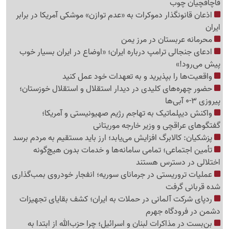
قاچاقچیان چوب
اذعان قانونگذار دموکرات به «عدم توازن» موشکی آمریکا در برابر
ایران
محرمانه عربستان در مرز یمن
ادعای جنجالی ترامپ درباره ایران؛ «اوضاع در ایران بسیار خوب
پیش می‌رود!»
واقعیت‌ها را بپذیرید و به تعهدات خود عمل کنید
حضور چهره‌های کلیدی در دیدار استقلال و استقلال خوزستان؛
پیروزی 3-0 آبی‌ها
واکنش دیپلماتیک به تهاجم رژیم صهیونیستی و آمریکا؛
گفتگوهای عراقچی و وزیر خارجه موریتانی
پزشکیان: کالابرگ افزایش می‌یابد؛ ارز باید مستقیم به مردم برسد
تأمین اجتماعی؛ تمامی سامانه‌ها و خدمات بدون هیچ‌گونه
اختلالی در دسترس هستند
عملیات تروریستی در جرمانای سوریه؛ انفجار خودروی بمب‌گذاری
شده قربانی گرفت
ردپای شرکت آلمانی در حملات به ایران؛ کشف بقایای تجهیزات
دشمن در فرودگاه جهرم
بن‌بست در مذاکرات لبنان و اسرائیل؛ چرا حزب‌الله از ابتدا به