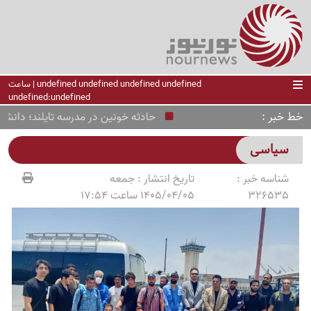
undefined undefined undefined undefined | ساعت
undefined:undefined
خط خبر
حادثه خونین در مدرسه تایلند؛ دانش‌آموز
سیاسی
شناسه خبر :
تاریخ انتشار :
جمعه
326535
1405/04/05 ساعت 17:54