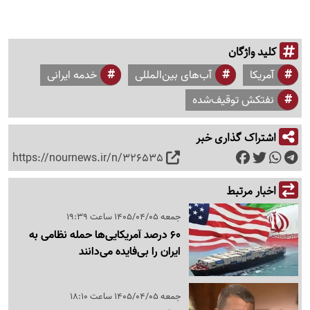
کلید واژگان
آمریکا
آب‌های بین‌المللی
خدمه ایرانی
نفتکش توقیف‌شده
اشتراک گذاری خبر
https://nournews.ir/n/326535
اخبار مرتبط
جمعه 1405/04/05 ساعت 19:39
60 درصد آمریکایی‌ها حمله نظامی به
ایران را بی‌فایده می‌دانند
جمعه 1405/04/05 ساعت 18:10