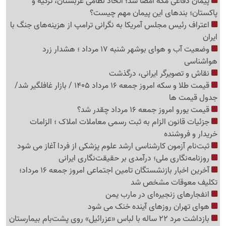
پیمان دفاعی مکه امضا شد؛ اتحاد نظامی عربستان، ترکیه و
پاکستان؛ بندهای این پیمان مهم چیست؟
اعتراف رئیس مجلس آمریکا به نگرانی ترامپ از هزینه‌های جنگ با
ایران
وضعیت آب و هوای بوشهر شنبه 17 مرداد ؛ هشدار زرد
هواشناسی
نقاش و تصویرگر ایرانی، درگذشت
قیمت طلا و سکه امروز جمعه 16 مرداد 1405 / بازار غافلگیر شد/
جدول قیمت ها
قیمت یورو امروز جمعه 16 مرداد چقدر شد؟
جزئیات قانون الزام به ثبت رسمی معاملات املاک ؛ الزامات
خریدار و فروشنده
ثبت‌نام‌ آزمون کارشناسی ارشد علوم پزشکی از فردا آغاز می شود
روزنامه‌نگاری ملی؛ درآمدی بر حقیقت‌نگاری ایرانی
آخرین اخبار بازنشستگان تامین اجتماعی امروز جمعه 16 مرداد؛
تکلیف معوقات مشخص شد
انفجارهای زنجیره‌ای در مارب یمن
هوای تهران روزهای آینده خنک می شود
بازداشت مرد 22 ساله با لباس «عزرائیل» روی پشت‌بام بیمارستان