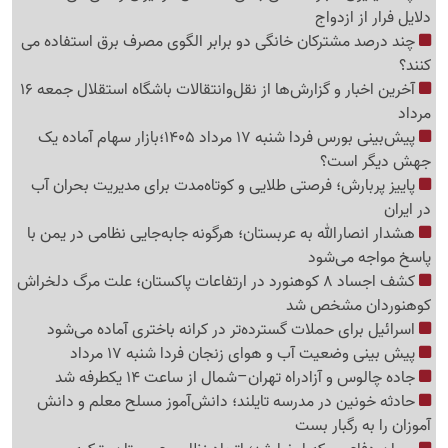
دلایل فرار از ازدواج
چند درصد مشترکان خانگی دو برابر الگوی مصرف برق استفاده می
کنند؟
آخرین اخبار و گزارش‌ها از نقل‌وانتقالات باشگاه استقلال جمعه 16
مرداد
پیش‌بینی بورس فردا شنبه 17 مرداد 1405؛بازار سهام آماده یک
جهش دیگر است؟
پاییز پربارش؛ فرصتی طلایی و کوتاه‌مدت برای مدیریت بحران آب
در ایران
هشدار انصارالله به عربستان؛ هرگونه جابه‌جایی نظامی در یمن با
پاسخ مواجه می‌شود
کشف اجساد 8 کوهنورد در ارتفاعات پاکستان؛ علت مرگ دلخراش
کوهنوردان مشخص شد
اسرائیل برای حملات گسترده‌تر در کرانه باختری آماده می‌شود
پیش بینی وضعیت آب و هوای زنجان فردا شنبه 17 مرداد
جاده چالوس و آزادراه تهران–شمال از ساعت 14 یکطرفه شد
حادثه خونین در مدرسه تایلند؛ دانش‌آموز مسلح معلم و دانش
آموزان را به رگبار بست