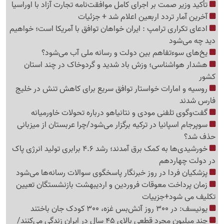
تأکید وزیر صمت بر اجرای کامل موافقت‌نامه تجارت آزاد با اوراسیا
آخرین آمار تردد اربعین اعلام شد + جزئیات
ادعای تکراری ترامپ : ایران خواهان توافق با آمریکا است؛ خواهیم
دید چه می‌شود
یخ‌های سوءتفاهم بین دولت و رسانه ملی آب می‌شود؟
هشدار هواشناسی؛ وزش باد شدید و گردوخاک در چند استان
کشور
روسیه و امارات خواستار توافق سریع برای کاهش تنش در خلیج
فارس شدند
گفت‌وگوی تلفنی مودی و نتانیاهو درباره تحولات خاورمیانه
سوپرجام اسپانیا در ترکیه برگزار می‌شود/چرا عربستان از میزبانی
حذف شد؟
خورشیدی‌ها به کمک برق آمدند؛ رشد 4.6 برابری تولید انرژی پاک
در دولت چهاردهم
پزشکیان فردا در روز خبرنگار پاسخگوی سوالات رسانه‌ها می‌شود
زمان پرداخت معوقات فروردین و اردیبهشت بازنشستگان تعیین
تکلیف می شود+جزییات
یونیسف: در 300 روز آتش‌بس غزه، 300 کودک جان باختند
چند میلیون مجرد قطعی بالای 45 سال در ایران زندگی می‌کنند/