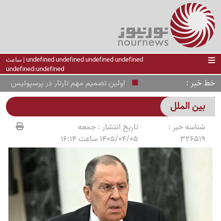
undefined undefined undefined undefined | ساعت
undefined:undefined
خط خبر
اولین تصمیم مهم تارتار در پرسپولیس
وض
بین الملل
شناسه خبر :
تاریخ انتشار :
جمعه
326519
1405/04/05 ساعت 16:14