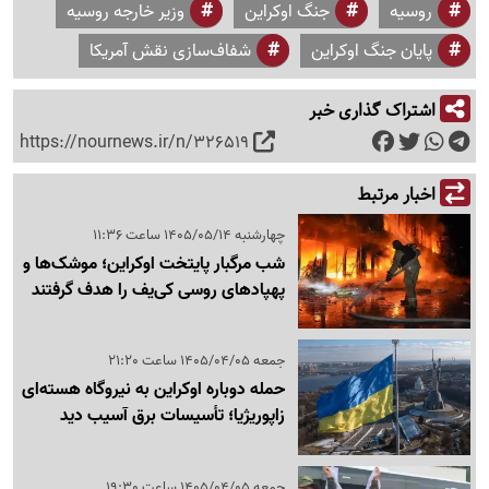
روسیه
جنگ اوکراین
وزیر خارجه روسیه
پایان جنگ اوکراین
شفاف‌سازی نقش آمریکا
اشتراک گذاری خبر
https://nournews.ir/n/326519
اخبار مرتبط
چهارشنبه 1405/05/14 ساعت 11:36
شب مرگبار پایتخت اوکراین؛ موشک‌ها و
پهپادهای روسی کی‌یف را هدف گرفتند
جمعه 1405/04/05 ساعت 21:20
حمله دوباره اوکراین به نیروگاه هسته‌ای
زاپوریژیا؛ تأسیسات برق آسیب دید
جمعه 1405/04/05 ساعت 19:30