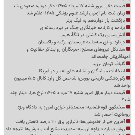
قیمت دلار امروز شنبه 17 مرداد 1405؛ دلار دوباره صعودی شد
زمان ثبت نام آزمون ارشد علوم پزشکی 1405 اعلام شد
بازگشت یار دوازدهم به لیگ برتر
برنامه و کارنامه خبرنگاری جنگ در نبرد رسانه‌ای
آتش‌سوزی یک کشتی در تنگهٔ هرمز
درباره توافق سه‌جانبه عربستان، ترکیه و پاکستان
ستادکل نیروهای مسلح: خبرنگاران روایت‌گر حقانیت و
امیدآفرینان جامعه‌اند
گلباف کرمان لرزید
انتخابات میشیگان و نشانه های تغییر در آمریکا
رکوردشکنی تاریخی بورس؛ شاخص کل وارد کانال 5.5 میلیون
واحد شد
قیمت دینار عراق امروز شنبه 17 مرداد 1405؛ نرخ هزار دینار چند
شد؟
سخنگوی قوه قضاییه: محمدباقر خرازی امروز به دادگاه ویژه
روحانیت احضار شد
آخرین خبر از خاموشی‌ها؛ ناترازی برق 30 درصد کاهش یافت
رونق دوباره دریاچه ارومیه؛ مدیریت منابع آب و بارش‌ها نتیجه داد