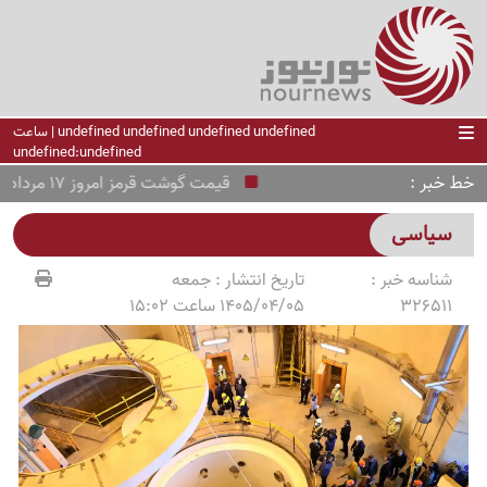
undefined undefined undefined undefined | ساعت
undefined:undefined
خط خبر
قیمت گوشت قرمز امروز 17 مرداد 1405 + جدول قیمت ها
سیاسی
شناسه خبر :
تاریخ انتشار :
جمعه
326511
1405/04/05 ساعت 15:02