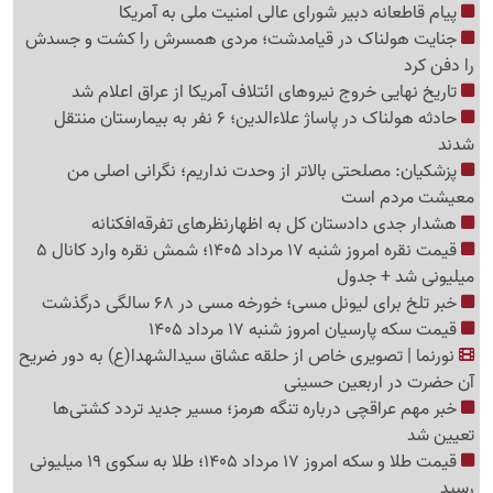
پیام قاطعانه دبیر شورای عالی امنیت ملی به آمریکا
جنایت هولناک در قیامدشت؛ مردی همسرش را کشت و جسدش
را دفن کرد
تاریخ نهایی خروج نیروهای ائتلاف آمریکا از عراق اعلام شد
حادثه هولناک در پاساژ علاءالدین؛ 6 نفر به بیمارستان منتقل
شدند
پزشکیان: مصلحتی بالاتر از وحدت نداریم؛ نگرانی اصلی من
معیشت مردم است
هشدار جدی دادستان کل به اظهارنظرهای تفرقه‌افکنانه
قیمت نقره امروز شنبه 17 مرداد 1405؛ شمش نقره وارد کانال 5
میلیونی شد + جدول
خبر تلخ برای لیونل مسی؛ خورخه مسی در 68 سالگی درگذشت
قیمت سکه پارسیان امروز شنبه 17 مرداد 1405
نورنما | تصویری خاص از حلقه عشاق سیدالشهدا(ع) به دور ضریح
آن حضرت در اربعین حسینی
خبر مهم عراقچی درباره تنگه هرمز؛ مسیر جدید تردد کشتی‌ها
تعیین شد
قیمت طلا و سکه امروز 17 مرداد 1405؛ طلا به سکوی 19 میلیونی
رسید