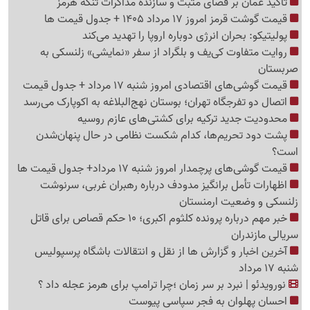
تأکید عمان بر فضای مثبت و سازنده مذاکرات تنگه هرمز
قیمت گوشت قرمز امروز 17 مرداد 1405 + جدول قیمت ها
پولیتیکو: بحران انرژی دوباره اروپا را تهدید می‌کند
روایت متفاوت کی‌یف و بلگراد از سفر «نمایشی» زلنسکی به
صربستان
قیمت گوشی‌های اقتصادی امروز شنبه 17 مرداد + جدول قیمت
اتصال دو تفرجگاه تهران؛ بوستان نهج‌البلاغه به اکوپارک می‌رسد
محدودیت جدید ترکیه برای کشتی‌های عازم روسیه
پشت دود تحریم‌ها، کدام شکست نظامی در حال پنهان‌شدن
است؟
قیمت گوشی‌های پرچمدار امروز شنبه 17 مرداد+ جدول قیمت ها
اظهارات تأمل برانگیز مدودف درباره رهبران غربی، سرنوشت
زلنسکی و وضعیت ارمنستان
خبر مهم درباره پرونده کلثوم اکبری؛ 10 حکم قصاص برای قاتل
سریالی مازندران
آخرین اخبار و گزارش ها از نقل و انتقالات باشگاه پرسپولیس
شنبه 17 مرداد
نورویدئو | نبرد بر سر زمان ؛چرا ترامپ برای هرمز عجله داد ؟
احسان پهلوان به فجر سپاسی پیوست