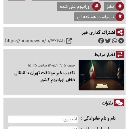
نطنز
اورانیوم غنی شده
تاسیاست هستعه ای
اشتراک گذاری خبر
https://nournews.ir/n/326511
اخبار مرتبط
جمعه 1405/03/15 ساعت 15:25
تکذیب خبر موافقت تهران با انتقال
ذخایر اورانیوم کشور
نظرات
نام و نام خانوادگی