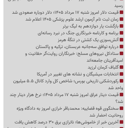
رسید
قیمت دلار امروز شنبه 17 مرداد 1405؛ دلار دوباره صعودی شد
زمان ثبت نام آزمون ارشد علوم پزشکی 1405 اعلام شد
بازگشت یار دوازدهم به لیگ برتر
برنامه و کارنامه خبرنگاری جنگ در نبرد رسانه‌ای
آتش‌سوزی یک کشتی در تنگهٔ هرمز
درباره توافق سه‌جانبه عربستان، ترکیه و پاکستان
ستادکل نیروهای مسلح: خبرنگاران روایت‌گر حقانیت و
امیدآفرینان جامعه‌اند
گلباف کرمان لرزید
انتخابات میشیگان و نشانه های تغییر در آمریکا
رکوردشکنی تاریخی بورس؛ شاخص کل وارد کانال 5.5 میلیون
واحد شد
قیمت دینار عراق امروز شنبه 17 مرداد 1405؛ نرخ هزار دینار چند
شد؟
سخنگوی قوه قضاییه: محمدباقر خرازی امروز به دادگاه ویژه
روحانیت احضار شد
آخرین خبر از خاموشی‌ها؛ ناترازی برق 30 درصد کاهش یافت