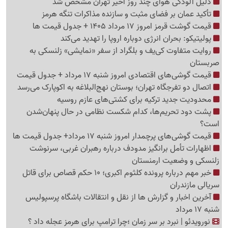
دلیل آلودگی هوای چند روز اخیر تهران مشخص شد
تأکید عمان بر فضای مثبت و سازنده مذاکرات تنگه هرمز
قیمت گوشت قرمز امروز 17 مرداد 1405 + جدول قیمت ها
پولیتیکو: بحران انرژی دوباره اروپا را تهدید می‌کند
روایت متفاوت کی‌یف و بلگراد از سفر «نمایشی» زلنسکی به
صربستان
قیمت گوشی‌های اقتصادی امروز شنبه 17 مرداد + جدول قیمت
اتصال دو تفرجگاه تهران؛ بوستان نهج‌البلاغه به اکوپارک می‌رسد
محدودیت جدید ترکیه برای کشتی‌های عازم روسیه
پشت دود تحریم‌ها، کدام شکست نظامی در حال پنهان‌شدن
است؟
قیمت گوشی‌های پرچمدار امروز شنبه 17 مرداد+ جدول قیمت ها
اظهارات تأمل برانگیز مدودف درباره رهبران غربی، سرنوشت
زلنسکی و وضعیت ارمنستان
خبر مهم درباره پرونده کلثوم اکبری؛ 10 حکم قصاص برای قاتل
سریالی مازندران
آخرین اخبار و گزارش ها از نقل و انتقالات باشگاه پرسپولیس
شنبه 17 مرداد
نورویدئو | نبرد بر سر زمان ؛چرا ترامپ برای هرمز عجله داد ؟