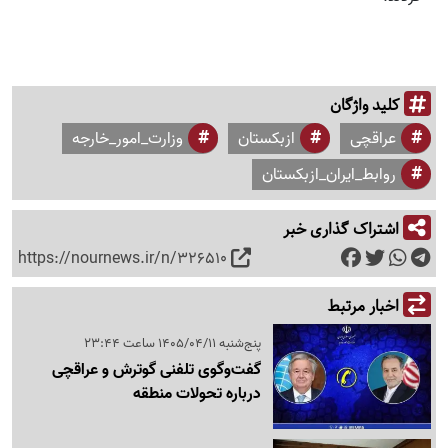
کلید واژگان
عراقچی
ازبکستان
وزارت_امور_خارجه
روابط_ایران_ازبکستان
اشتراک گذاری خبر
https://nournews.ir/n/326510
اخبار مرتبط
پنج‌شنبه 1405/04/11 ساعت 23:44
گفت‌وگوی تلفنی گوترش و عراقچی
درباره تحولات منطقه