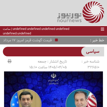
undefined undefined undefined undefined | ساعت
undefined:undefined
خط خبر
قیمت گوشت قرمز امروز 17 مرداد 1405 + جدول قیمت ها
سیاسی
شناسه خبر :
تاریخ انتشار :
جمعه
326510
1405/04/05 ساعت 15:10