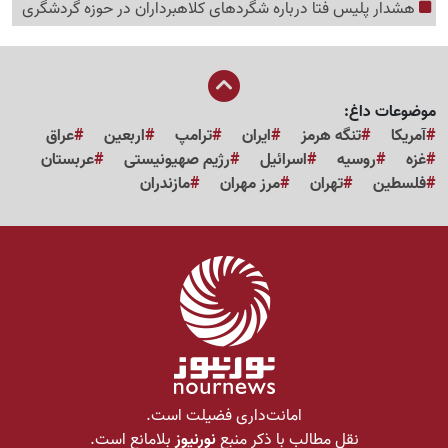
هشدار پلیس فتا درباره شگردهای کلاهبرداران در حوزه گردشگری
موضوعات داغ:
آمریکا
تنگه هرمز
ایران
ترامپ
اربعین
عراق
غزه
روسیه
اسرائیل
رژیم صهیونیستی
عربستان
فلسطین
تهران
مرز مهران
مازندران
امانت‌داری فضیلت است.
نقل مطالب با ذکر منبع
نورنیوز
بلامانع است.