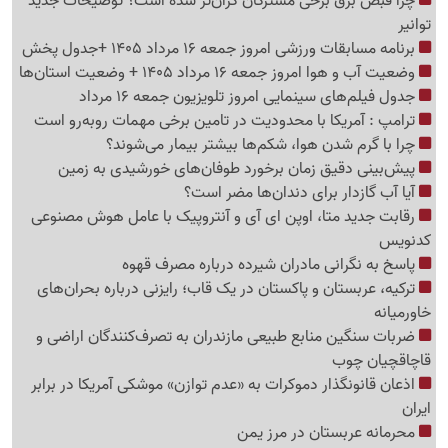
چرا قبض برق برخی مشترکان گران‌تر شده است؟ توضیحات جدید
توانیر
برنامه مسابقات ورزشی امروز جمعه 16 مرداد 1405 +جدول پخش
وضعیت آب و هوا امروز جمعه 16 مرداد 1405 + وضعیت استان‌ها
جدول فیلم‌های سینمایی امروز تلویزیون جمعه 16 مرداد
ترامپ : آمریکا با محدودیت در تامین برخی مهمات روبه‌رو است
چرا با گرم شدن هوا، شکم‌ها بیشتر بیمار می‌شوند؟
پیش‌بینی دقیق زمان برخورد طوفان‌های خورشیدی به زمین
آیا آب گازدار برای دندان‌ها مضر است؟
رقابت جدید متا، اوپن ای آی و آنتروپیک با عامل هوش مصنوعی
کدنویس
پاسخ به نگرانی مادران شیرده درباره مصرف قهوه
ترکیه، عربستان و پاکستان در یک قاب؛ رایزنی درباره بحران‌های
خاورمیانه
ضربات سنگین منابع طبیعی مازندران به تصرف‌کنندگان اراضی و
قاچاقچیان چوب
اذعان قانونگذار دموکرات به «عدم توازن» موشکی آمریکا در برابر
ایران
محرمانه عربستان در مرز یمن