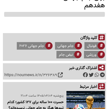
هفدهم
کلید واژگان
فوتبال
جام جهانی
جام جهانی ۲۰۲۶
ورزشی
نبض جام
اشتراک گذاری خبر
https://nournews.ir/n/326389
اخبار مرتبط
پنج‌شنبه 1405/04/04 ساعت 21:04
حسرت 100 ساله برای 127 کشور؛ کدام
تیم‌ها هرگز به جام جهانی نرسیده‌اند؟