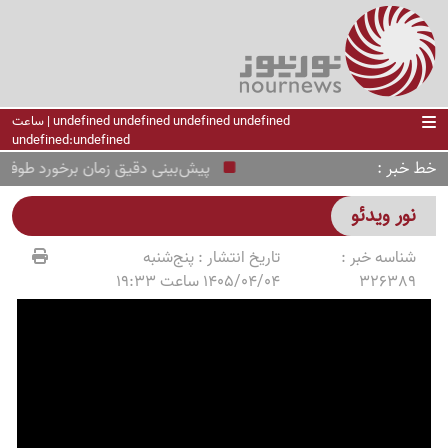
undefined undefined undefined undefined | ساعت
undefined:undefined
خط خبر
پیش‌بینی دقیق زمان برخورد طوفان‌ه
نور ویدئو
شناسه خبر :
تاریخ انتشار :
پنج‌شنبه
326389
1405/04/04 ساعت 19:33