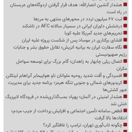
هشدار آتشین انصارالله: هدف قرار گرفتن اردوگاه‌های عربستان
در راه است
ثبت 67 میلیون تردد در محورهای منتهی به مرزها
درخشش داوران ایرانی در سمینار سالانه AFC در تاشکند
تحریم‌های جدید آمریکا علیه کوبا
افشای برکناری در موساد پس از شکست پروژه علیه ایران
نگاه سفارت ایران به بیانیه اتریش؛ تقابل حقوق بشر و جنایات
رژیم صهیونیستی
اتصال ریلی چابهار به زاهدان؛ گام بزرگ برای توسعه سواحل
مکران
افسردگی و اُفت شدید روحیه ملوانان ناو هواپیمابر آبراهام لینکلن
کریدورهای شمالی و جنوبی تنگه هرمز؛ برنامه جدید برای مدیریت
عبور کشتی‌ها
هشدار امنیتی در آلمان؛ پهپاد بمب‌گذاری‌شده در فرودگاه لایپزیگ
خنثی شد
قطعی سامانه تأمین اجتماعی و افزایش پرداخت از جیب مردم؛
انتقادها بالا گرفت
چگونه تاب‌آوری تهران، ترامپ را غافلگیر کرد؟