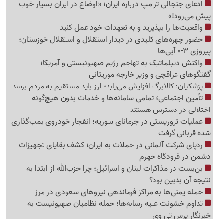
ادعای جنجالی ترامپ درباره ایران؛ «اوضاع در ایران بسیار خوب
پیش می‌رود!»
واقعیت‌ها را بپذیرید و به تعهدات خود عمل کنید
حضور چهره‌های کلیدی در دیدار استقلال و استقلال خوزستان؛
پیروزی 3-0 آبی‌ها
واکنش دیپلماتیک به تهاجم رژیم صهیونیستی و آمریکا؛
گفتگوهای عراقچی و وزیر خارجه موریتانی
پزشکیان: کالابرگ افزایش می‌یابد؛ ارز باید مستقیم به مردم برسد
تأمین اجتماعی؛ تمامی سامانه‌ها و خدمات بدون هیچ‌گونه
اختلالی در دسترس هستند
عملیات تروریستی در جرمانای سوریه؛ انفجار خودروی بمب‌گذاری
شده قربانی گرفت
ردپای شرکت آلمانی در حملات به ایران؛ کشف بقایای تجهیزات
دشمن در فرودگاه جهرم
بن‌بست در مذاکرات لبنان و اسرائیل؛ چرا حزب‌الله از ابتدا به
نتیجه آن بدبین بود؟
حمله یمنی‌ها به مراکز فرماندهی نیروهای سعودی در مرز
تداوم خشونت علیه رسانه‌ها؛ حمله نظامیان صهیونیست به
خبرنگار پرس تی وی