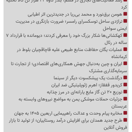
رشد فعالیت‌های تجاری در قشم؛ بندر کاوه 22 هزار تن کالا تخلیه
کرد
هومن برق‌نورد و محمد بی‌ریا در جدیدترین اثر اطیابی
تراژدی ساحل توسکسرای رامسر؛ ضرورت بازنگری در مدیریت
ایمنی سواحل
کهکشانی‌ها شکار بزرگ خود را معرفی کردند؛ دیومانده با قرارداد 7
ساله در رئال
عملیات یگان حفاظت منابع طبیعی علیه قاچاقچیان بلوط در
کرمانشاه
ایران و چین به‌دنبال جهش همکاری‌های اقتصادی؛ از تجارت تا
سرمایه‌گذاری مشترک
درگذشت یک پیشکسوت دیگر از سینما
کریدور قفقاز؛ اهرم ژئوپلیتیکی ضد ایران
توزیع 20 تن گاز مایع یارانه‌ای در مرز چذابه
جزئیات حملات موشکی یمن به مواضع نیروهای وابسته به
عربستان
مخابره پیام وحدت و عدالت راهپیمایی اربعین 1405 به جهان
طرح جدید همدان برای افزایش درآمد روستاییان؛ از تولید تا بازار
فروش آنلاین