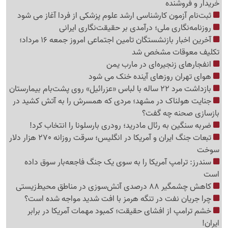
خریدار و فروشنده
ثبت‌نام‌ آزمون کارشناسی ارشد علوم پزشکی از فردا آغاز می شود
روزنامه‌نگاری ملی؛ درآمدی بر حقیقت‌نگاری ایرانی
آخرین اخبار بازنشستگان تامین اجتماعی امروز جمعه 16 مرداد؛
تکلیف معوقات مشخص شد
انفجارهای زنجیره‌ای در مارب یمن
هوای تهران روزهای آینده خنک می شود
بازداشت مرد 22 ساله با لباس «عزرائیل» روی پشت‌بام بیمارستان
جنایت هولناک در مشهد؛ مردی که همسرش را به آتش کشید در
بازسازی صحنه چه گفت؟
ضربه سنگین به رئال مادرید؛ رودری بارسلونا را انتخاب کرد!
تبعات جنگ ایران و آمریکا در انگلیس؛ سرقت روزانه 270 هزار دلار
سوخت
سندرز: ترامپ آمریکا را به سوی یک جنگ فاجعه‌بار سوق داده
است
کاهش چشمگیر 88 درصدی آتش‌سوزی در مناطق محیط‌زیستی
چرا جریان نفت در تنگه هرمز با افت شدید مواجه شده است؟
خشم ترامپ از افشای حقیقت؛ کمبود مهمات آمریکا در برابر
ایران!