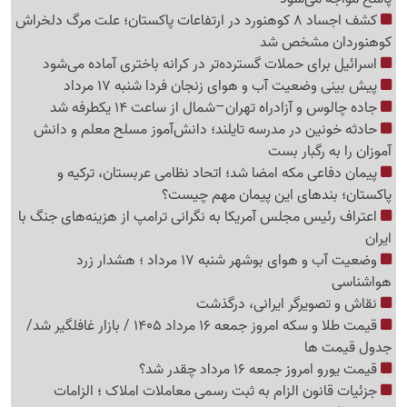
کشف اجساد 8 کوهنورد در ارتفاعات پاکستان؛ علت مرگ دلخراش
کوهنوردان مشخص شد
اسرائیل برای حملات گسترده‌تر در کرانه باختری آماده می‌شود
پیش بینی وضعیت آب و هوای زنجان فردا شنبه 17 مرداد
جاده چالوس و آزادراه تهران–شمال از ساعت 14 یکطرفه شد
حادثه خونین در مدرسه تایلند؛ دانش‌آموز مسلح معلم و دانش
آموزان را به رگبار بست
پیمان دفاعی مکه امضا شد؛ اتحاد نظامی عربستان، ترکیه و
پاکستان؛ بندهای این پیمان مهم چیست؟
اعتراف رئیس مجلس آمریکا به نگرانی ترامپ از هزینه‌های جنگ با
ایران
وضعیت آب و هوای بوشهر شنبه 17 مرداد ؛ هشدار زرد
هواشناسی
نقاش و تصویرگر ایرانی، درگذشت
قیمت طلا و سکه امروز جمعه 16 مرداد 1405 / بازار غافلگیر شد/
جدول قیمت ها
قیمت یورو امروز جمعه 16 مرداد چقدر شد؟
جزئیات قانون الزام به ثبت رسمی معاملات املاک ؛ الزامات