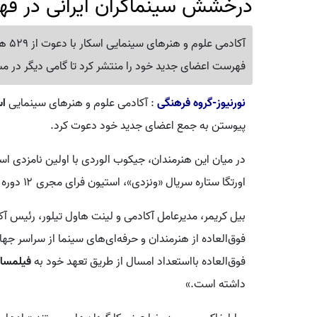
درخشش سینماگران ایرانی در فه
فهرست اعضای جدید خود را منتشر کرد تا گامی دیگر در مسی
نورنیوز-گروه فرهنگی
: آکادمی علوم و هنرهای سینمایی
اسک
پیوستن به جمع اعضای جدید خود دعوت کرد.
در میان این هنرمندان، جیکوب الوردی با اولین نامزدی ا
اورتگا ستاره سریال «ونزدی»، استیون فرای مجری ۱۲ دوره بفتا، تیانا تیلور و جاش اوکانر دیده می‌شوند.
بیل کریمر، مدیرعامل آکادمی و لینت هاول تیلور، رئیس آکا
فوق‌العاده از هنرمندان و حرفه‌ای‌های سینما از سراسر جها
فوق‌العاده بااستعداد امسال از طریق تعهد خود به
فیلمسا
داشته است.»