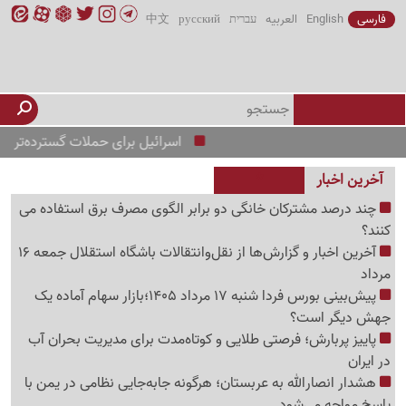
فارسی
English
العربیه
עברית
русский
中文
اسرائیل برای حملات گسترده‌تر در کرانه 
آخرین اخبار
چند درصد مشترکان خانگی دو برابر الگوی مصرف برق استفاده می
کنند؟
آخرین اخبار و گزارش‌ها از نقل‌وانتقالات باشگاه استقلال جمعه 16
مرداد
پیش‌بینی بورس فردا شنبه 17 مرداد 1405؛بازار سهام آماده یک
جهش دیگر است؟
پاییز پربارش؛ فرصتی طلایی و کوتاه‌مدت برای مدیریت بحران آب
در ایران
هشدار انصارالله به عربستان؛ هرگونه جابه‌جایی نظامی در یمن با
پاسخ مواجه می‌شود