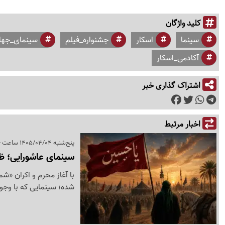
کلید واژگان
سینما
اسکار
جشنواره_فیلم
سینمای_جها
آکادمی_اسکار
اشتراک گذاری خبر
اخبار مرتبط
پنج‌شنبه 1405/04/04 ساعت 14:56
سینمای عاشورایی؛ ظ
با آغاز محرم و اکران «ش
شده؛ سینمایی که با وجود 