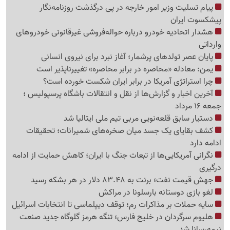
پیام تسلیت وزیر امور خارجه در پی درگذشت روزنامه‌نگار
پیشکسوت ایران
هشدار اتحادیه خودرو درباره حواله‌فروشی غیرقانونی خودروهای
وارداتی
پایان عصر تولدهای پرشمار؛ آغاز نبرد برای نیروی انسانی
یمن: معادله «محاصره در برابر محاصره» تغییرناپذیر است
چرا استراتژی آمریکا در برابر ایران شکست خورده است؟
آخرین اخبار و گزارش‌ها از نقل و انتقالات باشگاه پرسپولیس ؛
جمعه 16 مرداد
دستیار سابق قلعه‌نویی مربی تیم ملی ایتالیا شد
کشف بقایای یک جسد میان صخره‌های شمیرانات؛ تحقیقات
ادامه دارد
نگرانی آمریکایی‌ها از تبعات جنگ با ایران؛ کاهش حمایت از ادامه
درگیری
جهش قیمت نفت؛ برنت به 83.48 دلار در هر بشکه رسید
لغو بازی دوستانه بارسلونا در مراکش
سایه حملات بر مذاکرات رم؛ توقف دیپلماسی تا انتخابات اسرائیل
هلیوم سرگردان در خلیج فارس؛ تنگه هرمز گلوگاه جدید صنعت
نیمه‌رسانا شد