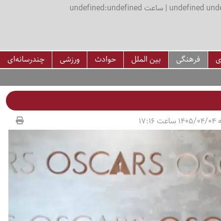
اعت undefined:undefined
ی
فرهنگی
بین الملل
حوادث
ورزشی
چندرسانه‌ای
17:16