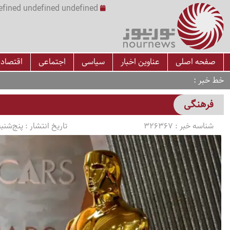
undefined undefined undefined undefined | س
صفحه اصلی
عناوین اخبار
سیاسی
اجتماعی
اقتصاد
خط خبر
فرهنگی
شناسه خبر :
326367
تاریخ انتشار :
پنج‌شنبه 1405/04/04 ساعت 