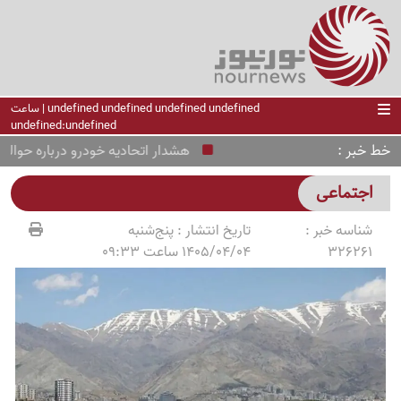
undefined undefined undefined undefined | ساعت
undefined:undefined
خط خبر
هشدار اتحادیه خودرو درباره حواله‌فرو
اجتماعی
شناسه خبر :
تاریخ انتشار :
پنج‌شنبه
326261
1405/04/04 ساعت 09:33