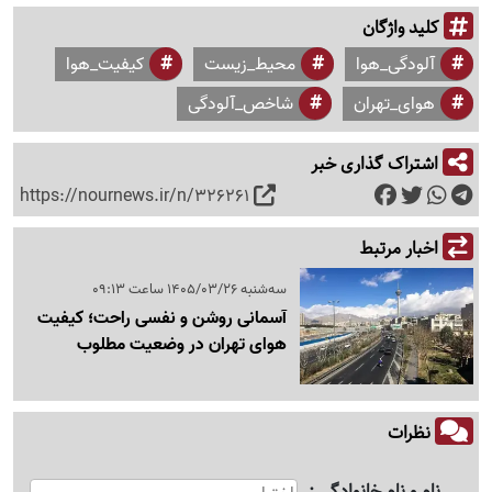
کلید واژگان
آلودگی_هوا
محیط_زیست
کیفیت_هوا
هوای_تهران
شاخص_آلودگی
اشتراک گذاری خبر
https://nournews.ir/n/326261
اخبار مرتبط
سه‌شنبه 1405/03/26 ساعت 09:13
آسمانی روشن و نفسی راحت؛ کیفیت
هوای تهران در وضعیت مطلوب
نظرات
نام و نام خانوادگی