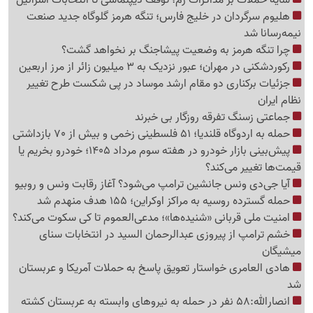
هلیوم سرگردان در خلیج فارس؛ تنگه هرمز گلوگاه جدید صنعت
نیمه‌رسانا شد
چرا تنگه هرمز به وضعیت پیشاجنگ بر نخواهد گشت؟
رکوردشکنی در مهران؛ عبور نزدیک به 3 میلیون زائر از مرز اربعین
جزئیات برکناری دو مقام ارشد موساد در پی شکست طرح تغییر
نظام ایران
جماعتی زسنگ تفرقه روزگار بی خبرند
حمله به اردوگاه قلندیا؛ 51 فلسطینی زخمی و بیش از 70 بازداشتی
پیش‌بینی بازار خودرو در هفته سوم مرداد 1405؛ خودرو بخریم یا
قیمت‌ها تغییر می‌کند؟
آیا جی‌دی ونس جانشین ترامپ می‌شود؟ آغاز رقابت ونس و روبیو
حمله گسترده روسیه به مراکز اوکراین؛ 155 هدف منهدم شد
امنیت ملی قربانی «شنیده‌ها»؛ مدعی‌العموم تا کی سکوت می‌کند؟
خشم ترامپ از پیروزی عبدالرحمان السید در انتخابات سنای
میشیگان
هادی العامری خواستار تعویق پاسخ به حملات آمریکا و عربستان
شد
انصارالله:58 نفر در حمله به نیروهای وابسته به عربستان کشته