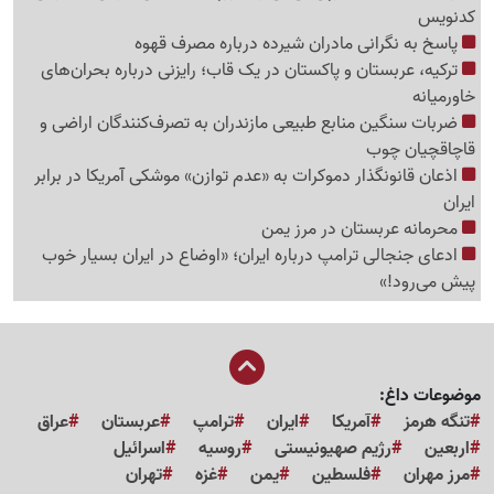
کدنویس
پاسخ به نگرانی مادران شیرده درباره مصرف قهوه
ترکیه، عربستان و پاکستان در یک قاب؛ رایزنی درباره بحران‌های
خاورمیانه
ضربات سنگین منابع طبیعی مازندران به تصرف‌کنندگان اراضی و
قاچاقچیان چوب
اذعان قانونگذار دموکرات به «عدم توازن» موشکی آمریکا در برابر
ایران
محرمانه عربستان در مرز یمن
ادعای جنجالی ترامپ درباره ایران؛ «اوضاع در ایران بسیار خوب
پیش می‌رود!»
موضوعات داغ:
تنگه هرمز
آمریکا
ایران
ترامپ
عربستان
عراق
اربعین
رژیم صهیونیستی
روسیه
اسرائیل
مرز مهران
فلسطین
یمن
غزه
تهران