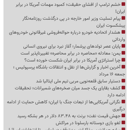
خشم ترامپ از افشای حقیقت؛ کمبود مهمات آمریکا در برابر
ایران!
پیام تسلیت وزیر امور خارجه در پی درگذشت روزنامه‌نگار
پیشکسوت ایران
هشدار اتحادیه خودرو درباره حواله‌فروشی غیرقانونی خودروهای
وارداتی
پایان عصر تولدهای پرشمار؛ آغاز نبرد برای نیروی انسانی
یمن: معادله «محاصره در برابر محاصره» تغییرناپذیر است
چرا استراتژی آمریکا در برابر ایران شکست خورده است؟
آخرین اخبار و گزارش‌ها از نقل و انتقالات باشگاه پرسپولیس ؛
جمعه 16 مرداد
دستیار سابق قلعه‌نویی مربی تیم ملی ایتالیا شد
کشف بقایای یک جسد میان صخره‌های شمیرانات؛ تحقیقات
ادامه دارد
نگرانی آمریکایی‌ها از تبعات جنگ با ایران؛ کاهش حمایت از ادامه
درگیری
جهش قیمت نفت؛ برنت به 83.48 دلار در هر بشکه رسید
لغو بازی دوستانه بارسلونا در مراکش
سایه حملات بر مذاکرات رم؛ توقف دیپلماسی تا انتخابات اسرائیل