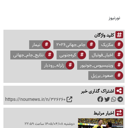
نورنیوز
کلید واژگان
مکزیک
جام_جهانی2026
نیمار
اخبار_فوتبال
کره‌جنوبی
نتایج_جام_جهانی
وینیسیوس_جونیور
زلزله_رودبار
صعود_برزیل
اشتراک گذاری خبر
https://nournews.ir/n/326260
اخبار مرتبط
دوشنبه 1405/04/08 ساعت 22:59