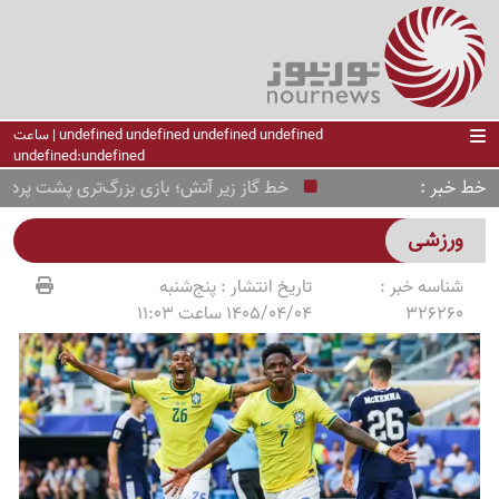
undefined undefined undefined undefined | ساعت
undefined:undefined
خط خبر
خط گاز زیر آتش؛ بازی بزرگ‌تری پشت پرده است؟
ورزشی
شناسه خبر :
تاریخ انتشار :
پنج‌شنبه
326260
1405/04/04 ساعت 11:03