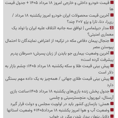
قیمت خودرو داخلی و خارجی امروز 18 مرداد 1405 + جدول قیمت
ها
آخرین قیمت محصولات ایران خودرو امروز یکشنبه 18 مرداد /
ری‌را، دنا، تارا و پژو 207 چند؟
مدار دیپلماسی | توافق سه جانبه ائتلاف علیه ایران یا تولد یک
معماری امنیتی؟
جنجال پیمان دفاعی مکه در ترکیه؛ از اعتراض نمایندگان تا احتمال
پیوستن مصر
آخرین وضعیت بیماری جو بایدن از زبان پسرش؛ «سرطان پدرم
پیشرفت کرده است»
پیش بینی قیمت طلا و سکه یکشنبه 18 مرداد 1405؛ چشم بازار به
دلار است
پیش بینی قیمت طلای جهانی / همه‌چیز به یک داده مهم بستگی
دارد
جدول پخش زنده بازی‌های یکشنبه 18 مرداد 1405؛ساعت بازی
آرسنال، لیورپول، منچسترسیتی و چلسی
همتی: بازسازی کشور باید در اولویت مجلس و دولت قرار گیرد
وضعیت آب و هوا امروز یکشنبه 18 مرداد1405+ وضعیت استانها
دلایل پنهان بیدار شدن مکرر در خواب