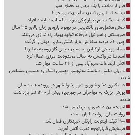
فرار از دیابت با پناه بردن به فضای سبز
برنامه ناسا برای تمدید مأموریت وویجر 2
کشف مکانیسم بیولوژیکی مرتبط با سلامت آینده افراد
نقش مکمل‌های باکتریایی در بهبود باروری زنان بالای 35 سال
صربستان و اسرائیل کارخانه تولید پهپاد راه‌اندازی می‌کنند
چین 82 درصد سفارش بازار کشتی‌سازی جهان را گرفت
حمله پهپادی اوکراین به مسیر حیاتی گاز روسیه به اروپا
اسپانیا در واکنش به ایتالیا محدودیت مرزی اعمال کرد
آتش ارتفاعات سروآباد پس از 24 ساعت مهار شد
داوران بخش نمایشنامه‌نویسی نهمین اشکواره حسینی مشخص
شدند
دستگیری عضو شورای شهر رضوانشهر در پرونده فساد مالی
یورش بزرگ به مهاجران در جورجیا؛ بیش از 1200 نفر بازداشت
شدند
امیرحسین طاهری پرسپولیسی شد
روایت ملی، روایت ایران است
200 گیگ اینترنت رایگان خبرنگاران فعال شد
فرسایش قابل‌توجه قدرت آتش آمریکا