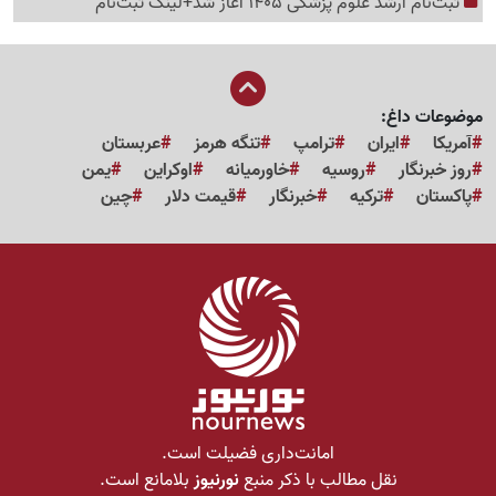
ثبت‌نام ارشد علوم پزشکی 1405 آغاز شد+لینک ثبت‌نام
موضوعات داغ:
آمریکا
ایران
ترامپ
تنگه هرمز
عربستان
روز خبرنگار
روسیه
خاورمیانه
اوکراین
یمن
پاکستان
ترکیه
خبرنگار
قیمت دلار
چین
امانت‌داری فضیلت است.
نقل مطالب با ذکر منبع
نورنیوز
بلامانع است.