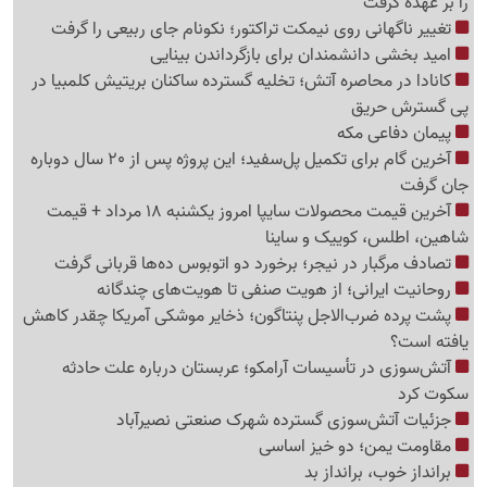
را بر عهده گرفت
تغییر ناگهانی روی نیمکت تراکتور؛ نکونام جای ربیعی را گرفت
امید بخشی دانشمندان برای بازگرداندن بینایی
کانادا در محاصره آتش؛ تخلیه گسترده ساکنان بریتیش کلمبیا در
پی گسترش حریق
پیمان دفاعی مکه
آخرین گام برای تکمیل پل‌سفید؛ این پروژه پس از 20 سال دوباره
جان گرفت
آخرین قیمت محصولات سایپا امروز یکشنبه 18 مرداد + قیمت
شاهین، اطلس، کوییک و ساینا
تصادف مرگبار در نیجر؛ برخورد دو اتوبوس ده‌ها قربانی گرفت
روحانیت ایرانی؛ از هویت صنفی تا هویت‌های چندگانه
پشت پرده ضرب‌الاجل پنتاگون؛ ذخایر موشکی آمریکا چقدر کاهش
یافته است؟
آتش‌سوزی در تأسیسات آرامکو؛ عربستان درباره علت حادثه
سکوت کرد
جزئیات آتش‌سوزی گسترده شهرک صنعتی نصیرآباد
مقاومت یمن؛ دو خیز اساسی
برانداز خوب، برانداز بد