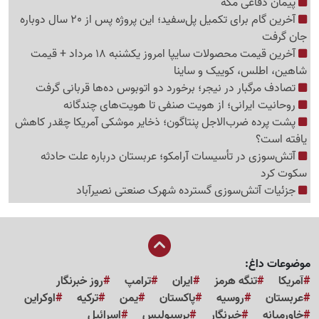
پیمان دفاعی مکه
آخرین گام برای تکمیل پل‌سفید؛ این پروژه پس از 20 سال دوباره
جان گرفت
آخرین قیمت محصولات سایپا امروز یکشنبه 18 مرداد + قیمت
شاهین، اطلس، کوییک و ساینا
تصادف مرگبار در نیجر؛ برخورد دو اتوبوس ده‌ها قربانی گرفت
روحانیت ایرانی؛ از هویت صنفی تا هویت‌های چندگانه
پشت پرده ضرب‌الاجل پنتاگون؛ ذخایر موشکی آمریکا چقدر کاهش
یافته است؟
آتش‌سوزی در تأسیسات آرامکو؛ عربستان درباره علت حادثه
سکوت کرد
جزئیات آتش‌سوزی گسترده شهرک صنعتی نصیرآباد
موضوعات داغ:
آمریکا
تنگه هرمز
ایران
ترامپ
روز خبرنگار
عربستان
روسیه
پاکستان
یمن
ترکیه
اوکراین
خاورمیانه
خبرنگار
پرسپولیس
اسرائیل