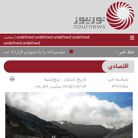
undefined undefined undefined undefined | ساعت
undefined:undefined
خط خبر
موسیمانه با یک‌چهارم قرارداد استقلال 
اقتصادی
شناسه خبر :
تاریخ انتشار :
پنج‌شنبه
326250
1405/04/04 ساعت 08:59