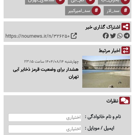
بحران_آب
کم_آبی
سدهای_تهران
سد_لار
سد_امیرکبیر
اشتراک گذاری خبر
https://nournews.ir/n/326250
اخبار مرتبط
چهارشنبه 1404/08/14 ساعت 23:15
هشدار برای وضعیت قرمز ذخایر آبی
تهران
نظرات
نام و نام خانوادگی
ایمیل / موبایل