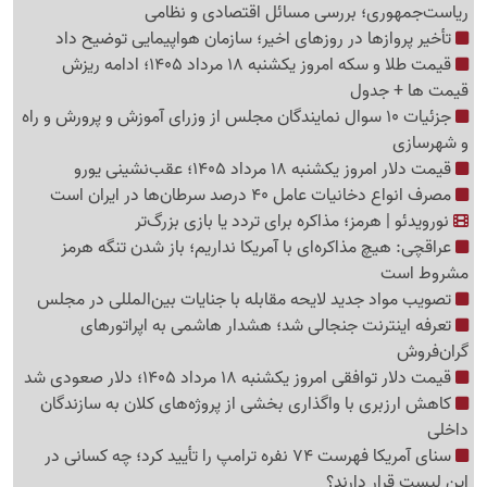
ریاست‌جمهوری؛ بررسی مسائل اقتصادی و نظامی
تأخیر پروازها در روزهای اخیر؛ سازمان هواپیمایی توضیح داد
قیمت طلا و سکه امروز یکشنبه 18 مرداد 1405؛ ادامه ریزش
قیمت ها + جدول
جزئیات 10 سوال نمایندگان مجلس از وزرای آموزش و پرورش و راه
و شهرسازی
قیمت دلار امروز یکشنبه 18 مرداد 1405؛ عقب‌نشینی یورو
مصرف انواع دخانیات عامل 40 درصد سرطان‌ها در ایران است
نورویدئو | هرمز؛ مذاکره برای تردد یا بازی بزرگ‌تر
عراقچی: هیچ مذاکره‌ای با آمریکا نداریم؛ باز شدن تنگه هرمز
مشروط است
تصویب مواد جدید لایحه مقابله با جنایات بین‌المللی در مجلس
تعرفه اینترنت جنجالی شد؛ هشدار هاشمی به اپراتورهای
گرا‌ن‌فروش
قیمت دلار توافقی امروز یکشنبه 18 مرداد 1405؛ دلار صعودی شد
کاهش ارزبری با واگذاری بخشی از پروژه‌های کلان به سازندگان
داخلی
سنای آمریکا فهرست 74 نفره ترامپ را تأیید کرد؛ چه کسانی در
این لیست قرار دارند؟