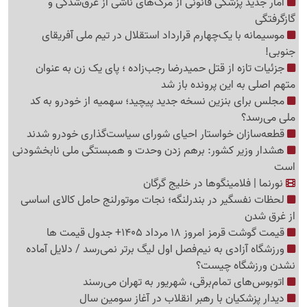
آمار جدید پزشکی قانونی از مرگ‌های ناشی از غرق‌شدگی و
گازگرفتگی
موسیمانه با یک‌چهارم قرارداد استقلال در تیم ملی آفریقای
جنوبی!
جزئیات تازه از قتل حمیدرضا رجب‌زاده ؛ پای یک زن به عنوان
متهم اصلی به این پرونده باز شد
مجلس برای بنزین نسخه جدید پیچید؛ سهمیه از خودرو به کد
ملی می‌رسد؟
قطعه‌سازان خواستار احیای شورای سیاست‌گذاری خودرو شدند
هشدار وزیر کشور: برهم زدن وحدت و همبستگی ملی نابخشودنی
است
نورنما | فلامینگوها در خلیج گرگان
لحظات نفسگیر در بندرلنگه؛ نجات موتورلنج حامل کالای اساسی
از غرق شدن
قیمت گوشت قرمز امروز 18 مرداد 1405+ جدول قیمت ها
ورزشگاه آزادی به نیم‌فصل اول لیگ برتر نمی‌رسد / دلایل آماده
نشدن ورزشگاه چیست؟
اتوبوس‌های تمام‌برقی، شهریور به تهران می‌رسند
دیدار پزشکیان با رهبر انقلاب در آغاز سومین سال