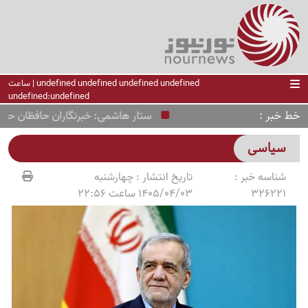
undefined undefined undefined undefined | ساعت
undefined:undefined
خط خبر
ستار هاشمی: خبرنگاران حافظان حق دس
سیاسی
شناسه خبر :
تاریخ انتشار :
چهارشنبه
326221
1405/04/03 ساعت 22:56