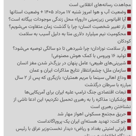
مجاهدت رسانه‌های انقلابی است
وضعیت آب و هوا امروز شنبه 17 مرداد 1405 + وضعیت استانها
آیا اقیانوس زیرزمینی «اروپا» محل زندگی موجودات بیگانه است؟
راز تغییر شخصیت انسان؛ چرا با گذشت زمان متفاوت می‌شویم؟
محکومیت نیم میلیارد دلاری متا به دلیل آسیب به سلامت
کودکان
راز سلامت نوزادان؛ چرا شیردهی تا دو سالگی توصیه می‌شود؟
تولید 16 ویروس با کمک هوش مصنوعی!
شیرینی‌های طبیعی؛ عامل پنهان در بزرگ‌تر شدن مغز انسان
سازمان ملل؛ چشم‌انتظار نتایج مذاکرات ایران و عمان
وداع اهالی سینما با مریم همتیان؛ بازیگری که پس از 2 سال
مبارزه با سرطان درگذشت
تبعات اقتصادی جنگ ترامپ علیه ایران برای آمریکایی‌ها
پزشکیان: مذاکره را به رهبری تحمیل نکردیم؛ این ادعا ناشی از
نشناختن رهبری است
حریق مجتمع مسکونی اهواز مهار شد
جو کنت: تهدید هسته‌ای ایران یک پروپاگانداست
رایزنی امنیتی بغداد و ریاض؛ دیدار نخست‌وزیر عراق با رئیس
دستگاه اطلاعات عربستان