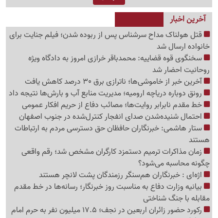
آخرین اخبار
قتل هولناک مداح سرشناس پس از ربوده شدن؛ فیلم جنایت برای
خانواده ارسال شد
سخنگوی قوه قضاییه: محمدباقر خرازی امروز به دادگاه ویژه
روحانیت احضار شد
آخرین خبر از خاموشی‌ها؛ ناترازی برق 30 درصد کاهش یافت
رونق دوباره دریاچه ارومیه؛ مدیریت منابع آب و بارش‌ها نتیجه داد
خط مقدم نابرابر روایت‌ها؛ مصائب دفاع از حریم افکار عمومی
احتمال شنیده‌شدن صدای انفجار کنترل‌شده در جنوب اصفهان
ستار هاشمی: خبرنگاران حافظان حق دسترسی مردم به ارتباطات
هستند
زمان مذاکرات ترمیم دستمزد کارگران مشخص شد؛ رقم واقعی
چگونه محاسبه می‌شود؟
اژه‌ای : خبرنگاران هم‌سنگر رزمندگان پشت لانچر هستند
بیانیه وزارت دفاع به مناسبت روز خبرنگار؛ رسانه‌ها در خط مقدم
مقابله با جنگ شناختی
رکورد حضور زائران اربعین در نجف؛ 17.5 میلیون نفر به حرم امام