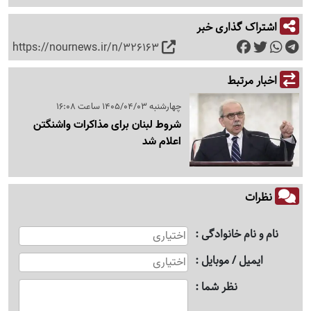
اشتراک گذاری خبر
https://nournews.ir/n/326163
اخبار مرتبط
چهارشنبه 1405/04/03 ساعت 16:08
شروط لبنان برای مذاکرات واشنگتن
اعلام شد
نظرات
نام و نام خانوادگی
ایمیل / موبایل
نظر شما