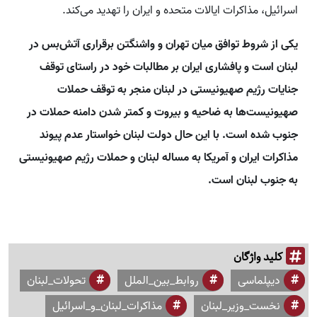
اسرائیل، مذاکرات ایالات متحده و ایران را تهدید می‌کند.
یکی از شروط توافق میان تهران و واشنگتن برقراری آتش‌بس در
لبنان است و پافشاری ایران بر مطالبات خود در راستای توقف
جنایات رژیم صهیونیستی در لبنان منجر به توقف حملات
صهیونیست‌ها به ضاحیه و بیروت و کمتر شدن دامنه حملات در
جنوب شده است. با این حال دولت لبنان خواستار عدم پیوند
مذاکرات ایران و آمریکا به مساله لبنان و حملات رژیم صهیونیستی
به جنوب لبنان است.
کلید واژگان
دیپلماسی
روابط_بین_الملل
تحولات_لبنان
نخست_وزیر_لبنان
مذاکرات_لبنان_و_اسرائیل