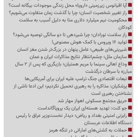
آیا اقیانوس زیرزمینی «اروپا» محل زندگی موجودات بیگانه است؟
راز تغییر شخصیت انسان؛ چرا با گذشت زمان متفاوت می‌شویم؟
محکومیت نیم میلیارد دلاری متا به دلیل آسیب به سلامت
کودکان
راز سلامت نوزادان؛ چرا شیردهی تا دو سالگی توصیه می‌شود؟
تولید 16 ویروس با کمک هوش مصنوعی!
شیرینی‌های طبیعی؛ عامل پنهان در بزرگ‌تر شدن مغز انسان
سازمان ملل؛ چشم‌انتظار نتایج مذاکرات ایران و عمان
وداع اهالی سینما با مریم همتیان؛ بازیگری که پس از 2 سال
مبارزه با سرطان درگذشت
تبعات اقتصادی جنگ ترامپ علیه ایران برای آمریکایی‌ها
پزشکیان: مذاکره را به رهبری تحمیل نکردیم؛ این ادعا ناشی از
نشناختن رهبری است
حریق مجتمع مسکونی اهواز مهار شد
جو کنت: تهدید هسته‌ای ایران یک پروپاگانداست
رایزنی امنیتی بغداد و ریاض؛ دیدار نخست‌وزیر عراق با رئیس
دستگاه اطلاعات عربستان
حملات به کشتی‌های اماراتی در تنگه هرمز