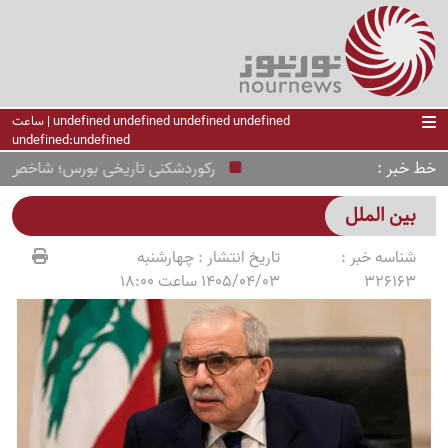
undefined undefined undefined undefined | ساعت
undefined:undefined
خط خبر
رکوردشکنی تاریخی بورس؛ شاخص کل وارد کانال 5.5 میل
بین الملل
شناسه خبر :
تاریخ انتشار :
چهارشنبه
326163
1405/04/03 ساعت 18:00