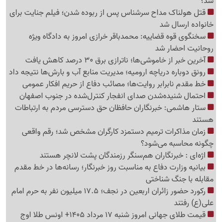
شد؟
قتل هولناک مداح سرشناس پس از ربوده شدن؛ فیلم جنایت برای
خانواده ارسال شد
سخنگوی قوه قضاییه: محمدباقر خرازی امروز به دادگاه ویژه
روحانیت احضار شد
آخرین خبر از خاموشی‌ها؛ ناترازی برق 30 درصد کاهش یافت
رونق دوباره دریاچه ارومیه؛ مدیریت منابع آب و بارش‌ها نتیجه داد
خط مقدم نابرابر روایت‌ها؛ مصائب دفاع از حریم افکار عمومی
احتمال شنیده‌شدن صدای انفجار کنترل‌شده در جنوب اصفهان
ستار هاشمی: خبرنگاران حافظان حق دسترسی مردم به ارتباطات
هستند
زمان مذاکرات ترمیم دستمزد کارگران مشخص شد؛ رقم واقعی
چگونه محاسبه می‌شود؟
اژه‌ای : خبرنگاران هم‌سنگر رزمندگان پشت لانچر هستند
بیانیه وزارت دفاع به مناسبت روز خبرنگار؛ رسانه‌ها در خط مقدم
مقابله با جنگ شناختی
رکورد حضور زائران اربعین در نجف؛ 17.5 میلیون نفر به حرم امام
علی(ع) رفتند
قیمت طلای جهانی امروز شنبه 17 مرداد 1405+ اونس طلا اوج