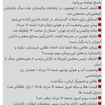
پاسخ مواجه می‌شود
کشف اجساد 8 کوهنورد در ارتفاعات پاکستان؛ علت مرگ دلخراش
کوهنوردان مشخص شد
اسرائیل برای حملات گسترده‌تر در کرانه باختری آماده می‌شود
پیش بینی وضعیت آب و هوای زنجان فردا شنبه 17 مرداد
جاده چالوس و آزادراه تهران–شمال از ساعت 14 یکطرفه شد
حادثه خونین در مدرسه تایلند؛ دانش‌آموز مسلح معلم و دانش
آموزان را به رگبار بست
پیمان دفاعی مکه امضا شد؛ اتحاد نظامی عربستان، ترکیه و
پاکستان؛ بندهای این پیمان مهم چیست؟
اعتراف رئیس مجلس آمریکا به نگرانی ترامپ از هزینه‌های جنگ با
ایران
وضعیت آب و هوای بوشهر شنبه 17 مرداد ؛ هشدار زرد
هواشناسی
نقاش و تصویرگر ایرانی، درگذشت
قیمت طلا و سکه امروز جمعه 16 مرداد 1405 / بازار غافلگیر شد/
جدول قیمت ها
قیمت یورو امروز جمعه 16 مرداد چقدر شد؟
جزئیات قانون الزام به ثبت رسمی معاملات املاک ؛ الزامات