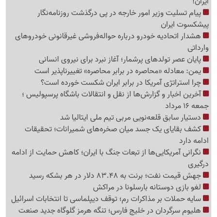
ایران!
پیام تسلیت وزیر امور خارجه در پی درگذشت روزنامه‌نگار
پیشکسوت ایران
هشدار اتحادیه خودرو درباره حواله‌فروشی غیرقانونی خودروهای
وارداتی
پایان عصر تولدهای پرشمار؛ آغاز نبرد برای نیروی انسانی
یمن: معادله «محاصره در برابر محاصره» تغییرناپذیر است
چرا استراتژی آمریکا در برابر ایران شکست خورده است؟
آخرین اخبار و گزارش‌ها از نقل و انتقالات باشگاه پرسپولیس ؛
جمعه 16 مرداد
دستیار سابق قلعه‌نویی مربی تیم ملی ایتالیا شد
کشف بقایای یک جسد میان صخره‌های شمیرانات؛ تحقیقات
ادامه دارد
نگرانی آمریکایی‌ها از تبعات جنگ با ایران؛ کاهش حمایت از ادامه
درگیری
جهش قیمت نفت؛ برنت به 83.48 دلار در هر بشکه رسید
لغو بازی دوستانه بارسلونا در مراکش
سایه حملات بر مذاکرات رم؛ توقف دیپلماسی تا انتخابات اسرائیل
هلیوم سرگردان در خلیج فارس؛ تنگه هرمز گلوگاه جدید صنعت