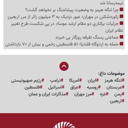
نیمه‌رسانا شد
چرا تنگه هرمز به وضعیت پیشاجنگ بر نخواهد گشت؟
رکوردشکنی در مهران؛ عبور نزدیک به 3 میلیون زائر از مرز اربعین
جزئیات برکناری دو مقام ارشد موساد در پی شکست طرح تغییر
نظام ایران
جماعتی زسنگ تفرقه روزگار بی خبرند
حمله به اردوگاه قلندیا؛ 51 فلسطینی زخمی و بیش از 70 بازداشتی
موضوعات داغ:
تنگه هرمز
ایران
آمریکا
ترامپ
رژیم صهیونیستی
عربستان
روسیه
عراق
اسرائیل
فلسطین
یمن
غزه
مرز مهران
مذاکرات ایران و عمان
اربعین