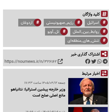
کلید واژگان
اسرائیل
رژیم_صهیونیستی
اردوغان
روابط_بین_الملل
تل_آویو
تنش_های_منطقه‌ای
اشتراک گذاری خبر
https://nournews.ir/n/326162
اخبار مرتبط
جمعه 1405/04/12 ساعت 17:43
وزیر خارجه پیشین استرالیا: نتانیاهو
مانع اصلی صلح است
شنبه 1405/04/06 ساعت 18:56