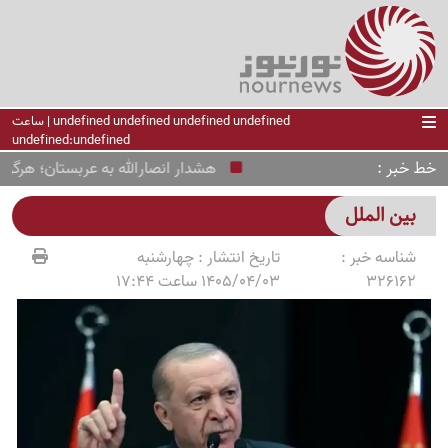
undefined undefined undefined undefined | ساعت
undefined:undefined
خط خبر
هشدار انصارالله به عربستان؛ هرگونه جا
بین الملل
شناسه خبر :
تاریخ انتشار :
چهارشنبه
326162
1405/04/03 ساعت 17:44