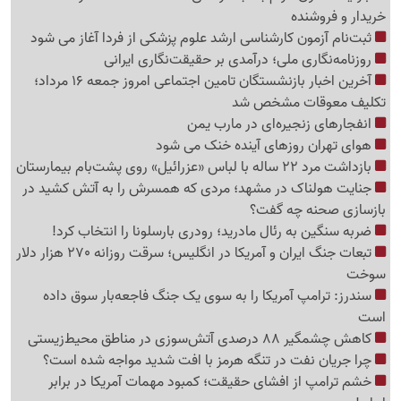
خریدار و فروشنده
ثبت‌نام‌ آزمون کارشناسی ارشد علوم پزشکی از فردا آغاز می شود
روزنامه‌نگاری ملی؛ درآمدی بر حقیقت‌نگاری ایرانی
آخرین اخبار بازنشستگان تامین اجتماعی امروز جمعه 16 مرداد؛
تکلیف معوقات مشخص شد
انفجارهای زنجیره‌ای در مارب یمن
هوای تهران روزهای آینده خنک می شود
بازداشت مرد 22 ساله با لباس «عزرائیل» روی پشت‌بام بیمارستان
جنایت هولناک در مشهد؛ مردی که همسرش را به آتش کشید در
بازسازی صحنه چه گفت؟
ضربه سنگین به رئال مادرید؛ رودری بارسلونا را انتخاب کرد!
تبعات جنگ ایران و آمریکا در انگلیس؛ سرقت روزانه 270 هزار دلار
سوخت
سندرز: ترامپ آمریکا را به سوی یک جنگ فاجعه‌بار سوق داده
است
کاهش چشمگیر 88 درصدی آتش‌سوزی در مناطق محیط‌زیستی
چرا جریان نفت در تنگه هرمز با افت شدید مواجه شده است؟
خشم ترامپ از افشای حقیقت؛ کمبود مهمات آمریکا در برابر