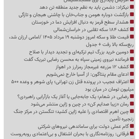
نیکزاد: دشمن باید به نظم جدید منطقه تن دهد
بازگشت دوباره هومن و جناب‌خان با چاشنی هیجان و تازگی
هشدار سطح قرمز به دنبال افزایش دما در خوزستان
کشف 184 سکه تقلبی در خراسان‌شمالی
قیمت طلا و سکه امروز دوشنبه 19 مرداد 1405 /امامی ارزان شد،
ربع‌سکه بالا رفت + جدول
دومین خرید بزرگ تیم ترکیه‌ای و تجدید دیدار با صلاح
فرمانده نیروی زمینی سپاه به محسن رضایی تبریک گفت
کشف 12 مزرعه غیرمجاز رمزارز در اهواز
ادعای مقام پنتاگون: از آسیا خارج نمی‌شویم
اعتراف عجیب در پرونده قتل زن تهرانی؛ پای شوهر و وعده 500
میلیون تومان در میان بود
رضایی در شعام؛ یک جابه‌جایی یا آغاز یک بازآرایی راهبردی؟
رمان «زیبا صدایم کن» در چین و ژاپن منتشر می‌شود
چین اهرم اقتصادی را علیه ژاپن کشید؛ تنگستن در مرکز جنگ
زنجیره تأمین
گام عملی دولت برای ساماندهی نیروهای شرکتی
فرقانی: روزنامه‌نگاری با بحران اشتغال و بی‌اعتمادی روبه‌روست