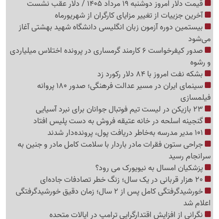
قیمت دلار امروز دوشنبه 19 مرداد 1405 / دلار عقب نشست
آخرین جزییات از تغییر مزایای کارگران از شهریورماه
بیستمین دوره آزمون زبان انگلیسی دانشگاه شهید بهشتی آغاز
می‌شود
صدور کیفرخواست 6 کارمند گرمساری در پرونده اختلاس میلیاردی
و رشوه
بشکه نفت امروز با 84 دلار رکورد زد
سینمای ایران در مسیر عدالت فرهنگی؛ صدور 180 پروانه
فیلمسازی
23 بازیکن در لیست تیم فوتبال جوانان برای نبرد آسیایی
گنجینه اسلحه در خانه عتیقه فروش به دست پلیس افتاد
101 مدیر مدرسه به‌خاطر دریافت پول، پرونده‌دار شدند
جراحی ستون فقرات مادر باردار با سلامت کامل مادر و جنین به
سرانجام رسید
پزشکیان امسال به نیویورک می رود؟
20 هزار قربانی در یک سال؛ زنگ خطر تصادفات جاده‌ای
خورشیدگرفتگی کامل پس از 2 سال؛ زمان دقیق خورشیدگرفتگی
اعلام شد
نگرانی از افزایش اقتدارگرایی ترامپ در ایالات متحده