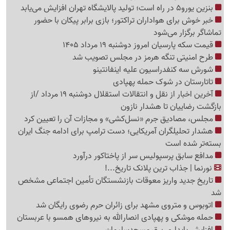
بنزین یورو5 در راه است؛ تولید پالایشگاه تهران افزایش می‌یابد
خبر خوش برای هواداران تراکتور؛ بازی برابر پیکان با حضور
تماشاگر برگزار می‌شود
قیمت سکه پارسیان امروز دوشنبه 19 مرداد 1405
طرح امنیتی تنگه هرمز در مجلس تصویب شد
شورش سه کنفدراسیون علیه اینفانتینو
تاتارستان در شوک حمله پهپادی
آخرین اخبار از نقل‌ و انتقالات استقلال دوشنبه 19 مرداد /از
بازگشت رضاییان تا هشدار نازون
مجلس، مصادیق جرم «نسل‌کشی» و مجازات آن را تعیین کرد
هشدار تحلیلگران آمریکایی؛ دست ترامپ برای ادامه جنگ ایران
بسته‌تر شده است
مدافع سابق پرسپولیس سر از پاختاکور درآورد
نورنما | جذاب ترین پلانک تاریخ...!
تاریخ جدید واریز معوقات بازنشستگان تأمین اجتماعی مشخص
شد
اتوبوس و متروی مشهد برای زائران حرم رضوی رایگان شد
حمله موشکی و پهپادی انصارالله به نیروهای همسو با عربستان
افزایش پایداری برق مسجدسلیمان