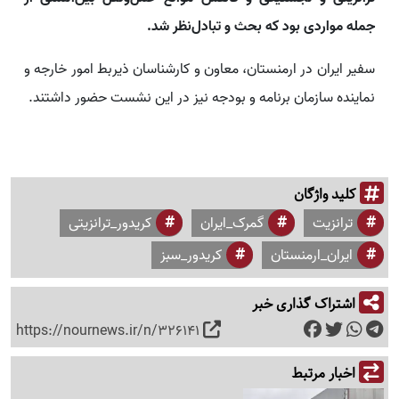
جمله مواردی بود که بحث و تبادل‌نظر شد.
سفیر ایران در ارمنستان، معاون و کارشناسان ذیربط امور خارجه و
نماینده سازمان برنامه و بودجه نیز در این نشست حضور داشتند.
کلید واژگان
ترانزیت
گمرک_ایران
کریدور_ترانزیتی
ایران_ارمنستان
کریدور_سبز
اشتراک گذاری خبر
https://nournews.ir/n/326141
اخبار مرتبط