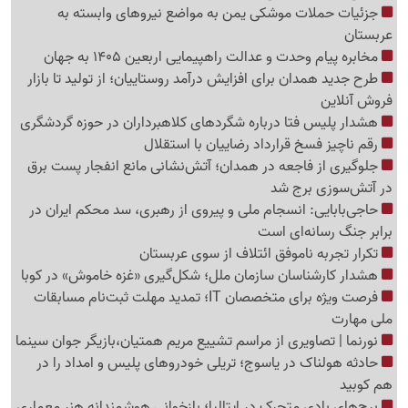
جزئیات حملات موشکی یمن به مواضع نیروهای وابسته به
عربستان
مخابره پیام وحدت و عدالت راهپیمایی اربعین 1405 به جهان
طرح جدید همدان برای افزایش درآمد روستاییان؛ از تولید تا بازار
فروش آنلاین
هشدار پلیس فتا درباره شگردهای کلاهبرداران در حوزه گردشگری
رقم ناچیز فسخ قرارداد رضاییان با استقلال
جلوگیری از فاجعه در همدان؛ آتش‌نشانی مانع انفجار پست برق
در آتش‌سوزی برج شد
حاجی‌بابایی: انسجام ملی و پیروی از رهبری، سد محکم ایران در
برابر جنگ رسانه‌ای است
تکرار تجربه ناموفق ائتلاف از سوی عربستان
هشدار کارشناسان سازمان ملل؛ شکل‌گیری «غزه‌ خاموش» در کوبا
فرصت ویژه برای متخصصان IT؛ تمدید مهلت ثبت‌نام مسابقات
ملی مهارت
نورنما | تصاویری از مراسم تشییع مریم همتیان،بازیگر جوان سینما
حادثه هولناک در یاسوج؛ تریلی خودروهای پلیس و امداد را در
هم کوبید
برج‌های بادی متحرک در ایتالیا؛ بازخوانی هوشمندانه هنر معماری