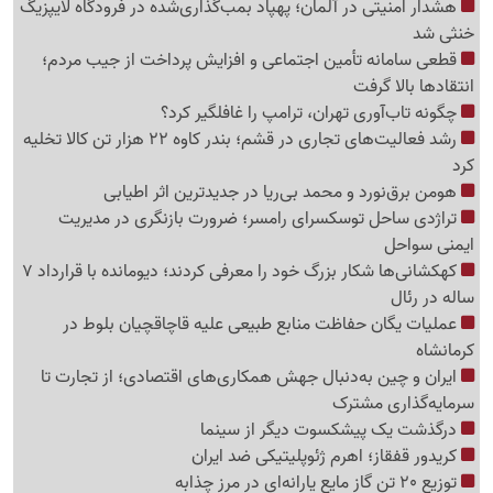
هشدار امنیتی در آلمان؛ پهپاد بمب‌گذاری‌شده در فرودگاه لایپزیگ
خنثی شد
قطعی سامانه تأمین اجتماعی و افزایش پرداخت از جیب مردم؛
انتقادها بالا گرفت
چگونه تاب‌آوری تهران، ترامپ را غافلگیر کرد؟
رشد فعالیت‌های تجاری در قشم؛ بندر کاوه 22 هزار تن کالا تخلیه
کرد
هومن برق‌نورد و محمد بی‌ریا در جدیدترین اثر اطیابی
تراژدی ساحل توسکسرای رامسر؛ ضرورت بازنگری در مدیریت
ایمنی سواحل
کهکشانی‌ها شکار بزرگ خود را معرفی کردند؛ دیومانده با قرارداد 7
ساله در رئال
عملیات یگان حفاظت منابع طبیعی علیه قاچاقچیان بلوط در
کرمانشاه
ایران و چین به‌دنبال جهش همکاری‌های اقتصادی؛ از تجارت تا
سرمایه‌گذاری مشترک
درگذشت یک پیشکسوت دیگر از سینما
کریدور قفقاز؛ اهرم ژئوپلیتیکی ضد ایران
توزیع 20 تن گاز مایع یارانه‌ای در مرز چذابه