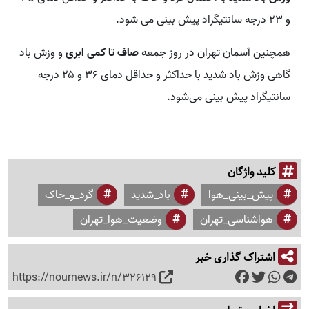
و ۲۳ درجه سانتیگراد پیش‌ بینی می شود.
همچنین آسمان تهران در روز جمعه
صاف تا کمی ابری
و وزش باد
گاهی وزش باد شدید با حداکثر و حداقل دمای ۳۶ و ۲۵ درجه
سانتیگراد پیش بینی می‌شود.
کلید واژگان
پیش_بینی_هوا
باد_شدید
گرد_و_خاک
هواشناسی_تهران
وضعیت_هوا_تهران
اشتراک گذاری خبر
https://nournews.ir/n/326129