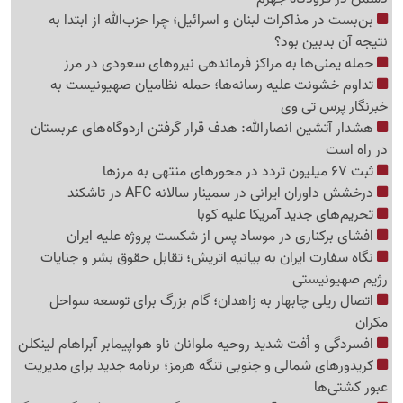
بن‌بست در مذاکرات لبنان و اسرائیل؛ چرا حزب‌الله از ابتدا به
نتیجه آن بدبین بود؟
حمله یمنی‌ها به مراکز فرماندهی نیروهای سعودی در مرز
تداوم خشونت علیه رسانه‌ها؛ حمله نظامیان صهیونیست به
خبرنگار پرس تی وی
هشدار آتشین انصارالله: هدف قرار گرفتن اردوگاه‌های عربستان
در راه است
ثبت 67 میلیون تردد در محورهای منتهی به مرزها
درخشش داوران ایرانی در سمینار سالانه AFC در تاشکند
تحریم‌های جدید آمریکا علیه کوبا
افشای برکناری در موساد پس از شکست پروژه علیه ایران
نگاه سفارت ایران به بیانیه اتریش؛ تقابل حقوق بشر و جنایات
رژیم صهیونیستی
اتصال ریلی چابهار به زاهدان؛ گام بزرگ برای توسعه سواحل
مکران
افسردگی و اُفت شدید روحیه ملوانان ناو هواپیمابر آبراهام لینکلن
کریدورهای شمالی و جنوبی تنگه هرمز؛ برنامه جدید برای مدیریت
عبور کشتی‌ها