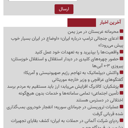
آخرین اخبار
محرمانه عربستان در مرز یمن
ادعای جنجالی ترامپ درباره ایران؛ «اوضاع در ایران بسیار خوب
پیش می‌رود!»
واقعیت‌ها را بپذیرید و به تعهدات خود عمل کنید
حضور چهره‌های کلیدی در دیدار استقلال و استقلال خوزستان؛
پیروزی 3-0 آبی‌ها
واکنش دیپلماتیک به تهاجم رژیم صهیونیستی و آمریکا؛
گفتگوهای عراقچی و وزیر خارجه موریتانی
پزشکیان: کالابرگ افزایش می‌یابد؛ ارز باید مستقیم به مردم برسد
تأمین اجتماعی؛ تمامی سامانه‌ها و خدمات بدون هیچ‌گونه
اختلالی در دسترس هستند
عملیات تروریستی در جرمانای سوریه؛ انفجار خودروی بمب‌گذاری
شده قربانی گرفت
ردپای شرکت آلمانی در حملات به ایران؛ کشف بقایای تجهیزات
دشمن در فرودگاه جهرم