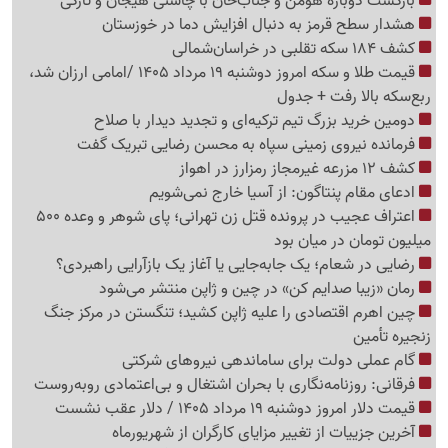
بازگشت دوباره هومن و جناب‌خان با چاشنی هیجان و تازگی
هشدار سطح قرمز به دنبال افزایش دما در خوزستان
کشف 184 سکه تقلبی در خراسان‌شمالی
قیمت طلا و سکه امروز دوشنبه 19 مرداد 1405 /امامی ارزان شد،
ربع‌سکه بالا رفت + جدول
دومین خرید بزرگ تیم ترکیه‌ای و تجدید دیدار با صلاح
فرمانده نیروی زمینی سپاه به محسن رضایی تبریک گفت
کشف 12 مزرعه غیرمجاز رمزارز در اهواز
ادعای مقام پنتاگون: از آسیا خارج نمی‌شویم
اعتراف عجیب در پرونده قتل زن تهرانی؛ پای شوهر و وعده 500
میلیون تومان در میان بود
رضایی در شعام؛ یک جابه‌جایی یا آغاز یک بازآرایی راهبردی؟
رمان «زیبا صدایم کن» در چین و ژاپن منتشر می‌شود
چین اهرم اقتصادی را علیه ژاپن کشید؛ تنگستن در مرکز جنگ
زنجیره تأمین
گام عملی دولت برای ساماندهی نیروهای شرکتی
فرقانی: روزنامه‌نگاری با بحران اشتغال و بی‌اعتمادی روبه‌روست
قیمت دلار امروز دوشنبه 19 مرداد 1405 / دلار عقب نشست
آخرین جزییات از تغییر مزایای کارگران از شهریورماه