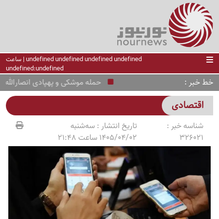
undefined undefined undefined undefined | ساعت
undefined:undefined
خط خبر
حمله موشکی و پهپادی انصارالله به ن
اقتصادی
شناسه خبر :
تاریخ انتشار :
سه‌شنبه
326021
1405/04/02 ساعت 21:48