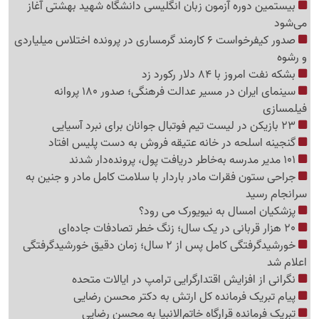
بیستمین دوره آزمون زبان انگلیسی دانشگاه شهید بهشتی آغاز
می‌شود
صدور کیفرخواست 6 کارمند گرمساری در پرونده اختلاس میلیاردی
و رشوه
بشکه نفت امروز با 84 دلار رکورد زد
سینمای ایران در مسیر عدالت فرهنگی؛ صدور 180 پروانه
فیلمسازی
23 بازیکن در لیست تیم فوتبال جوانان برای نبرد آسیایی
گنجینه اسلحه در خانه عتیقه فروش به دست پلیس افتاد
101 مدیر مدرسه به‌خاطر دریافت پول، پرونده‌دار شدند
جراحی ستون فقرات مادر باردار با سلامت کامل مادر و جنین به
سرانجام رسید
پزشکیان امسال به نیویورک می رود؟
20 هزار قربانی در یک سال؛ زنگ خطر تصادفات جاده‌ای
خورشیدگرفتگی کامل پس از 2 سال؛ زمان دقیق خورشیدگرفتگی
اعلام شد
نگرانی از افزایش اقتدارگرایی ترامپ در ایالات متحده
پیام تبریک فرمانده کل ارتش به دکتر محسن رضایی
تبریک فرمانده قرارگاه خاتم‌الانبیا به محسن رضایی