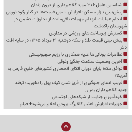
شناسایی عامل 306 مورد کلاهبرداری از درون زندان
پیش‌بینی بازار مسکن؛ افزایش اسمی قیمت‌ها در کنار رکود تورمی
انجام عملیات انهدام مهمات باقی‌مانده از تجاوزات دشمن در
شهرستان پاکدشت
گسترش زیرساخت‌های ورزشی در مدارس
پیش بینی قیمت طلا و سکه دوشنبه 19 مرداد 1405؛ در سایه افت
دلار
تظاهرات یونانی‌ها علیه همکاری با رژیم صهیونیستی
آخرین وضعیت سلامت چنگیز وثوقی
توافق مکه؛ پایان دوران اتکای انحصاری کشورهای خلیج فارس به
آمریکا؟
فریب ادعای جلوگیری از فریز شدن کیف پول را نخورید؛ ترفند
جدید کلاهبرداران رمزارز
خودآموزی جنایت از شبکه‌های اجتماعی
جزییات افزایش اعتبار کالابرگ بزودی اعلام می‌شود+ فیلم