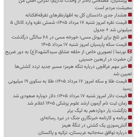
پزشکیان: مصلحتی بالاتر از وحدت نداریم؛ نگرانی اصلی من
معیشت مردم است
هشدار جدی دادستان کل به اظهارنظرهای تفرقه‌افکنانه
قیمت نقره امروز شنبه 17 مرداد 1405؛ شمش نقره وارد کانال 5
میلیونی شد + جدول
خبر تلخ برای لیونل مسی؛ خورخه مسی در 68 سالگی درگذشت
قیمت سکه پارسیان امروز شنبه 17 مرداد 1405
نورنما | تصویری خاص از حلقه عشاق سیدالشهدا(ع) به دور ضریح
آن حضرت در اربعین حسینی
خبر مهم عراقچی درباره تنگه هرمز؛ مسیر جدید تردد کشتی‌ها
تعیین شد
قیمت طلا و سکه امروز 17 مرداد 1405؛ طلا به سکوی 19 میلیونی
رسید
قیمت دلار امروز شنبه 17 مرداد 1405؛ دلار دوباره صعودی شد
زمان ثبت نام آزمون ارشد علوم پزشکی 1405 اعلام شد
بازگشت یار دوازدهم به لیگ برتر
برنامه و کارنامه خبرنگاری جنگ در نبرد رسانه‌ای
آتش‌سوزی یک کشتی در تنگهٔ هرمز
درباره توافق سه‌جانبه عربستان، ترکیه و پاکستان