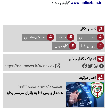
www.policefata.ir
گزارش دهند.
کلید واژگان
کلاهبرداری
بانک
امنیت_سایبری
پلیس_فتا
کارتخوان
اشتراک گذاری خبر
https://nournews.ir/n/326016
اخبار مرتبط
چهارشنبه 1405/04/10 ساعت 23:33
هشدار پلیس فتا به زائران مراسم وداع