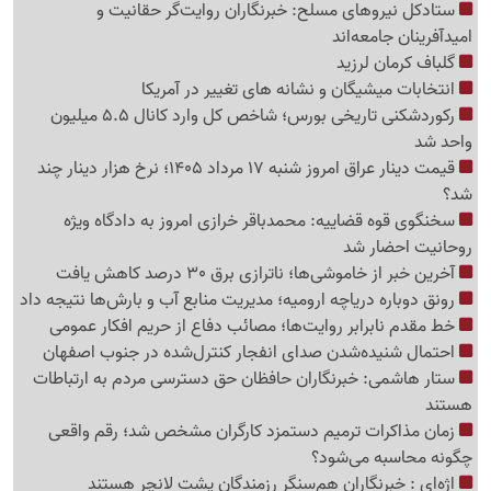
ستادکل نیروهای مسلح: خبرنگاران روایت‌گر حقانیت و
امیدآفرینان جامعه‌اند
گلباف کرمان لرزید
انتخابات میشیگان و نشانه های تغییر در آمریکا
رکوردشکنی تاریخی بورس؛ شاخص کل وارد کانال 5.5 میلیون
واحد شد
قیمت دینار عراق امروز شنبه 17 مرداد 1405؛ نرخ هزار دینار چند
شد؟
سخنگوی قوه قضاییه: محمدباقر خرازی امروز به دادگاه ویژه
روحانیت احضار شد
آخرین خبر از خاموشی‌ها؛ ناترازی برق 30 درصد کاهش یافت
رونق دوباره دریاچه ارومیه؛ مدیریت منابع آب و بارش‌ها نتیجه داد
خط مقدم نابرابر روایت‌ها؛ مصائب دفاع از حریم افکار عمومی
احتمال شنیده‌شدن صدای انفجار کنترل‌شده در جنوب اصفهان
ستار هاشمی: خبرنگاران حافظان حق دسترسی مردم به ارتباطات
هستند
زمان مذاکرات ترمیم دستمزد کارگران مشخص شد؛ رقم واقعی
چگونه محاسبه می‌شود؟
اژه‌ای : خبرنگاران هم‌سنگر رزمندگان پشت لانچر هستند