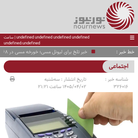
undefined undefined undefined undefined | ساعت
undefined:undefined
خط خبر
خبر تلخ برای لیونل مسی؛ خورخه مسی در 68 سالگی درگذشت
اجتماعی
شناسه خبر :
تاریخ انتشار :
سه‌شنبه
326016
1405/04/02 ساعت 21:21