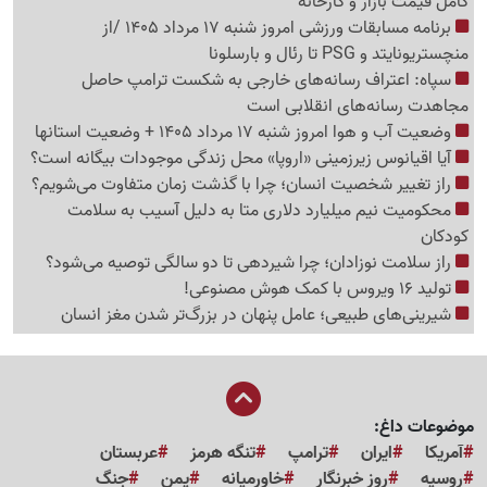
کامل قیمت بازار و کارخانه
برنامه مسابقات ورزشی امروز شنبه 17 مرداد 1405 /از
منچستریونایتد و PSG تا رئال و بارسلونا
سپاه: اعتراف رسانه‌های خارجی به شکست ترامپ حاصل
مجاهدت رسانه‌های انقلابی است
وضعیت آب و هوا امروز شنبه 17 مرداد 1405 + وضعیت استانها
آیا اقیانوس زیرزمینی «اروپا» محل زندگی موجودات بیگانه است؟
راز تغییر شخصیت انسان؛ چرا با گذشت زمان متفاوت می‌شویم؟
محکومیت نیم میلیارد دلاری متا به دلیل آسیب به سلامت
کودکان
راز سلامت نوزادان؛ چرا شیردهی تا دو سالگی توصیه می‌شود؟
تولید 16 ویروس با کمک هوش مصنوعی!
شیرینی‌های طبیعی؛ عامل پنهان در بزرگ‌تر شدن مغز انسان
موضوعات داغ:
آمریکا
ایران
ترامپ
تنگه هرمز
عربستان
روسیه
روز خبرنگار
خاورمیانه
یمن
جنگ