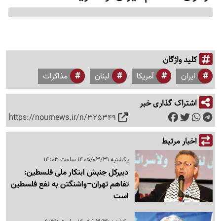
کلید واژگان
ایران
آمریکا
لبنان
مذاکرات
اشتراک گذاری خبر
https://nournews.ir/n/325349
اخبار مرتبط
یکشنبه 1405/03/31 ساعت 14:03
دبیرکل جنبش ابتکار ملی فلسطین:
تفاهم تهران–واشنگتن به نفع فلسطین
است