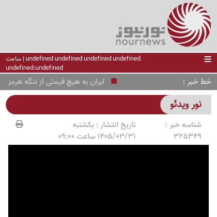
undefined undefined undefined undefined | ساعت
undefined:undefined
خط خبر
ایران به هیچ قیمتی از تنگه هرمز عقب
نور ویدئو
شناسه خبر :
تاریخ انتشار :
یکشنبه
325349
1405/03/31 ساعت 09:00