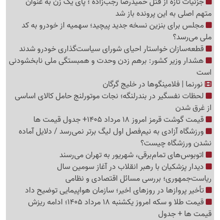
جزئیات تازه از قتل حمیدرضا رجب‌زاده ؛ پای یک زن به عنوان
متهم اصلی به این پرونده باز شد
مجلس برای بنزین نسخه جدید پیچید؛ سهمیه از خودرو به کد
ملی می‌رسد؟
قطعه‌سازان خواستار احیای شورای سیاست‌گذاری خودرو شدند
هشدار وزیر کشور: برهم زدن وحدت و همبستگی ملی نابخشودنی
است
نورنما | فلامینگوها در خلیج گرگان
لحظات نفسگیر در بندرلنگه؛ نجات موتورلنج حامل کالای اساسی
از غرق شدن
قیمت گوشت قرمز امروز 18 مرداد 1405+ جدول قیمت ها
ورزشگاه آزادی به نیم‌فصل اول لیگ برتر نمی‌رسد / دلایل آماده
نشدن ورزشگاه چیست؟
اتوبوس‌های تمام‌برقی، شهریور به تهران می‌رسند
دیدار پزشکیان با رهبر انقلاب در آغاز سومین سال
ریاست‌جمهوری؛ بررسی مسائل اقتصادی و نظامی
تأخیر پروازها در روزهای اخیر؛ سازمان هواپیمایی توضیح داد
قیمت طلا و سکه امروز یکشنبه 18 مرداد 1405؛ ادامه ریزش
قیمت ها + جدول