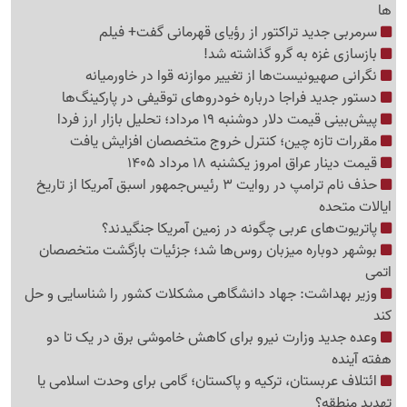
ها
سرمربی جدید تراکتور از رؤیای قهرمانی گفت+ فیلم
بازسازی غزه به گرو گذاشته شد!
نگرانی صهیونیست‌ها از تغییر موازنه قوا در خاورمیانه
دستور جدید فراجا درباره خودروهای توقیفی در پارکینگ‌ها
پیش‌بینی قیمت دلار دوشنبه 19 مرداد؛ تحلیل بازار ارز فردا
مقررات تازه چین؛ کنترل خروج متخصصان افزایش یافت
قیمت دینار عراق امروز یکشنبه 18 مرداد 1405
حذف نام ترامپ در روایت 3 رئیس‌جمهور اسبق آمریکا از تاریخ
ایالات متحده
پاتریوت‌های عربی چگونه در زمین آمریکا جنگیدند؟
بوشهر دوباره میزبان روس‌ها شد؛ جزئیات بازگشت متخصصان
اتمی
وزیر بهداشت: جهاد دانشگاهی مشکلات کشور را شناسایی و حل
کند
وعده جدید وزارت نیرو برای کاهش خاموشی برق در یک تا دو
هفته آینده
ائتلاف عربستان، ترکیه و پاکستان؛ گامی برای وحدت اسلامی یا
تهدید منطقه؟