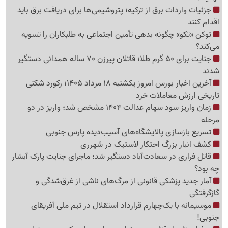
جزئیات واردات برق از ترکیه؛ پتروشیمی‌ها برای دریافت برق باید
اقدام کنند
توکن «تکو» چگونه بدهی تأمین اجتماعی به طلبکاران را تسویه
می‌کند؟
جنایت برای 50 گرم طلا؛ قاتلان پیرزن 70 ساله همدانی دستگیر
شدند
آخرین اخبار بورس امروز یکشنبه 18 مرداد 1405؛ رکورد شکنی
تاریخی ارزش معاملات خرد
زمان واریز سود سهام عدالت 1404 مشخص شد؛ واریز در دو
مرحله
تسریع بازسازی پالایشگاه‌های آسیب‌دیده پارس جنوبی
کشف انبار بزرگ احتکار لاستیک در شهرری
قاتل فراری در سعادت‌آباد دستگیر شد؛ ماجرای جنایت پارک آبشار
چه بود؟
آمار جدید پزشکی قانونی از مرگ‌های ناشی از غرق‌شدگی و
گازگرفتگی
موسیمانه با یک‌چهارم قرارداد استقلال در تیم ملی آفریقای
جنوبی!