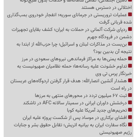
تأمین اجتماعی؛ تمامی سامانه‌ها و خدمات بدون هیچ‌گونه
اختلالی در دسترس هستند
عملیات تروریستی در جرمانای سوریه؛ انفجار خودروی بمب‌گذاری
شده قربانی گرفت
ردپای شرکت آلمانی در حملات به ایران؛ کشف بقایای تجهیزات
دشمن در فرودگاه جهرم
بن‌بست در مذاکرات لبنان و اسرائیل؛ چرا حزب‌الله از ابتدا به
نتیجه آن بدبین بود؟
حمله یمنی‌ها به مراکز فرماندهی نیروهای سعودی در مرز
تداوم خشونت علیه رسانه‌ها؛ حمله نظامیان صهیونیست به
خبرنگار پرس تی وی
هشدار آتشین انصارالله: هدف قرار گرفتن اردوگاه‌های عربستان
در راه است
ثبت 67 میلیون تردد در محورهای منتهی به مرزها
درخشش داوران ایرانی در سمینار سالانه AFC در تاشکند
تحریم‌های جدید آمریکا علیه کوبا
افشای برکناری در موساد پس از شکست پروژه علیه ایران
نگاه سفارت ایران به بیانیه اتریش؛ تقابل حقوق بشر و جنایات
رژیم صهیونیستی