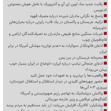
رقابت جدید متا، اوپن ای آی و آنتروپیک با عامل هوش مصنوعی
کدنویس
پاسخ به نگرانی مادران شیرده درباره مصرف قهوه
ترکیه، عربستان و پاکستان در یک قاب؛ رایزنی درباره بحران‌های
خاورمیانه
ضربات سنگین منابع طبیعی مازندران به تصرف‌کنندگان اراضی و
قاچاقچیان چوب
اذعان قانونگذار دموکرات به «عدم توازن» موشکی آمریکا در برابر
ایران
محرمانه عربستان در مرز یمن
ادعای جنجالی ترامپ درباره ایران؛ «اوضاع در ایران بسیار خوب
پیش می‌رود!»
واقعیت‌ها را بپذیرید و به تعهدات خود عمل کنید
حضور چهره‌های کلیدی در دیدار استقلال و استقلال خوزستان؛
پیروزی 3-0 آبی‌ها
واکنش دیپلماتیک به تهاجم رژیم صهیونیستی و آمریکا؛
گفتگوهای عراقچی و وزیر خارجه موریتانی
پزشکیان: کالابرگ افزایش می‌یابد؛ ارز باید مستقیم به مردم برسد