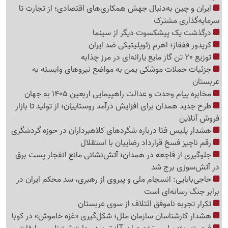
ایران و چین به‌دنبال جهش همکاری‌های اقتصادی؛ از تجارت تا
سرمایه‌گذاری مشترک
درگذشت یک پیشکسوت دیگر از سینما
کریدور قفقاز؛ اهرم ژئوپلیتیکی ضد ایران
توزیع 20 تن گاز مایع یارانه‌ای در مرز چذابه
جزئیات حملات موشکی یمن به مواضع نیروهای وابسته به
عربستان
مخابره پیام وحدت و عدالت راهپیمایی اربعین 1405 به جهان
طرح جدید همدان برای افزایش درآمد روستاییان؛ از تولید تا بازار
فروش آنلاین
هشدار پلیس فتا درباره شگردهای کلاهبرداران در حوزه گردشگری
رقم ناچیز فسخ قرارداد رضاییان با استقلال
جلوگیری از فاجعه در همدان؛ آتش‌نشانی مانع انفجار پست برق
در آتش‌سوزی برج شد
حاجی‌بابایی: انسجام ملی و پیروی از رهبری، سد محکم ایران در
برابر جنگ رسانه‌ای است
تکرار تجربه ناموفق ائتلاف از سوی عربستان
هشدار کارشناسان سازمان ملل؛ شکل‌گیری «غزه‌ خاموش» در کوبا