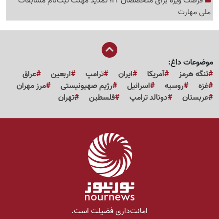
فرصت ویژه برای متخصصان IT؛ تمدید مهلت ثبت‌نام مسابقات
ملی مهارت
موضوعات داغ:
تنگه هرمز
آمریکا
ایران
ترامپ
اربعین
عراق
غزه
روسیه
اسرائیل
رژیم صهیونیستی
مرز مهران
عربستان
دونالد ترامپ
فلسطین
تهران
امانت‌داری فضیلت است.