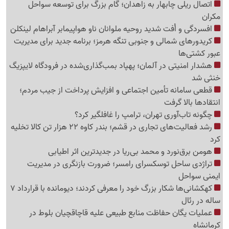
اتصال ریلی چابهار به زاهدان؛ گام بزرگ برای توسعه سواحل
مکران
افسردگی و اُفت شدید روحیه ملوانان ناو هواپیمابر آبراهام لینکلن
کریدورهای شمالی و جنوبی تنگه هرمز؛ برنامه جدید برای مدیریت
عبور کشتی‌ها
هشدار امنیتی در آلمان؛ پهپاد بمب‌گذاری‌شده در فرودگاه لایپزیگ
خنثی شد
قطعی سامانه تأمین اجتماعی و افزایش پرداخت از جیب مردم؛
انتقادها بالا گرفت
چگونه تاب‌آوری تهران، ترامپ را غافلگیر کرد؟
رشد فعالیت‌های تجاری در قشم؛ بندر کاوه 22 هزار تن کالا تخلیه
کرد
هومن برق‌نورد و محمد بی‌ریا در جدیدترین اثر اطیابی
تراژدی ساحل توسکسرای رامسر؛ ضرورت بازنگری در مدیریت
ایمنی سواحل
کهکشانی‌ها شکار بزرگ خود را معرفی کردند؛ دیومانده با قرارداد 7
ساله در رئال
عملیات یگان حفاظت منابع طبیعی علیه قاچاقچیان بلوط در
کرمانشاه