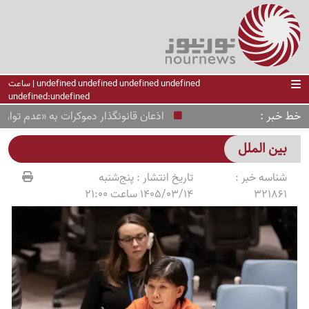
undefined undefined undefined undefined | ساعت
undefined:undefined
خط خبر
اذعان قانونگذار دموکرات به «عدم توازن» موش
بین الملل
شناسه خبر :
تاریخ انتشار :
پنج‌شنبه
321861
1405/03/14 ساعت 21:00