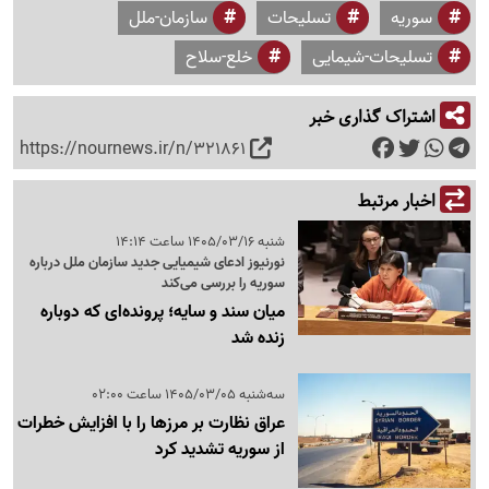
سوریه
تسلیحات
سازمان-ملل
تسلیحات-شیمایی
خلع-سلاح
اشتراک گذاری خبر
https://nournews.ir/n/321861
اخبار مرتبط
شنبه 1405/03/16 ساعت 14:14
نورنیوز ادعای شیمیایی جدید سازمان ملل درباره
سوریه را بررسی می‌کند
میان سند و سایه؛ پرونده‌ای که دوباره
زنده شد
سه‌شنبه 1405/03/05 ساعت 02:00
عراق نظارت بر مرزها را با افزایش خطرات
از سوریه تشدید کرد