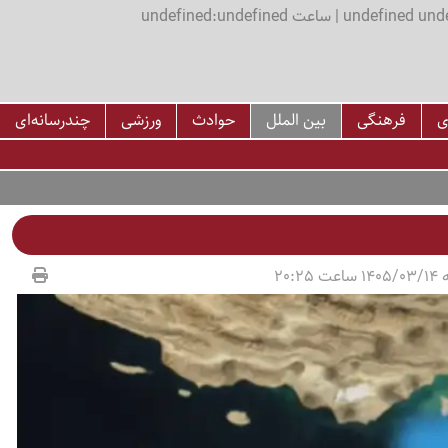
اعت undefined:undefined
ی
فرهنگی
بین الملل
حوادث
ورزشی
چندرسانه‌ای
20:25