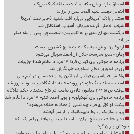
اسحاق دار: توافق مکه به ثبات منطقه کمک می‌کند
انفجار مهیب شهر المخا یمن را لرزاند
هشدار بانک آمریکایی درباره افت شدید ذخایر نفت آمریکا
شباب الاهلی گزینه میزبانی آسیایی استقلال شد
بازگشت مهران مدیری به تلویزیون؛ شصت‌چی پس از ماه صفر
می‌آید
اردوغان: توافق‌نامه مکه علیه هیچ کشوری نیست
رمان «مدیر مدرسه» جلال آل‌احمد سریال می‌شود
برنامه خاموشی برق تهران فردا 17 مرداد اعلام شد+ جزییات
روزی که وزیر دفاع اسکورت خبرنگاران شد
واکنش فدراسیون فوتبال آرژانتین به آینده مسی در تیم ملی
استاد منتقد جنگ غزه در پرونده علیه دانشگاه مینه‌سوتا پیروز شد
توقف پروژه 400 میلیون دلاری ترامپ در کاخ سفید با حکم دادگاه
برنامه خاموشی برق کهکیلویه و بویر احمد شنبه 17 مرداد اعلام شد
پشت توافق ریاض، چه کسی از معادله حذف می‌شود؟
پرو و مکزیک روابط دیپلماتیک را از سر گرفتند
دفتر حفاظت منافع ایران: ترامپ التماس توافقی را می‌کند که
خودش ویران کرد
المشاط: تمام جهان را هم بسیج کنی فایده‌ای برایت نخواهد