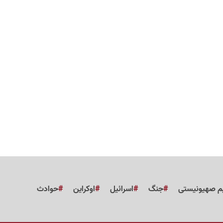
م صهیونیستی
جنگ
اسرائیل
اوکراین
حوادث