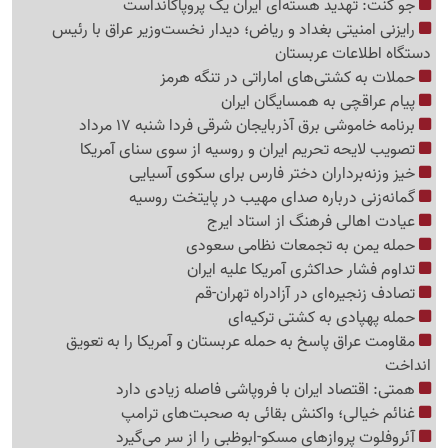
جو کنت: تهدید هسته‌ای ایران یک پروپاگانداست
رایزنی امنیتی بغداد و ریاض؛ دیدار نخست‌وزیر عراق با رئیس
دستگاه اطلاعات عربستان
حملات به کشتی‌های اماراتی در تنگه هرمز
پیام عراقچی به همسایگان ایران
برنامه خاموشی برق آذربایجان شرقی فردا شنبه 17 مرداد
تصویب لایحه تحریم ایران و روسیه از سوی سنای آمریکا
خیز وزنه‌برداران دختر فارس برای سکوی آسیایی
گمانه‌زنی درباره صدای مهیب در پایتخت روسیه
عیادت اهالی فرهنگ از استاد ایرج
حمله یمن به تجمعات نظامی سعودی
تداوم فشار حداکثری آمریکا علیه ایران
تصادف زنجیره‌ای در آزادراه تهران-قم
حمله پهپادی به کشتی ترکیه‌ای
مقاومت عراق پاسخ به حمله عربستان و آمریکا را به تعویق
انداخت
همتی: اقتصاد ایران با فروپاشی فاصله زیادی دارد
غنائم خیالی؛ واکنش بقائی به صحبت‌های ترامپ
آئروفلوت پروازهای مسکو-ابوظبی را از سر می‌گیرد