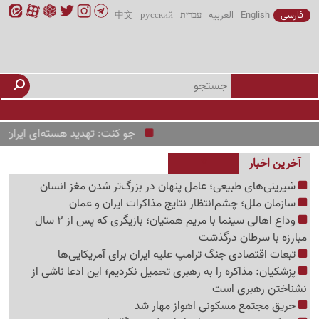
فارسی
English
العربیه
עברית
русский
中文
جو کنت: تهدید هسته‌ای ایران یک پرو
آخرین اخبار
شیرینی‌های طبیعی؛ عامل پنهان در بزرگ‌تر شدن مغز انسان
سازمان ملل؛ چشم‌انتظار نتایج مذاکرات ایران و عمان
وداع اهالی سینما با مریم همتیان؛ بازیگری که پس از 2 سال
مبارزه با سرطان درگذشت
تبعات اقتصادی جنگ ترامپ علیه ایران برای آمریکایی‌ها
پزشکیان: مذاکره را به رهبری تحمیل نکردیم؛ این ادعا ناشی از
نشناختن رهبری است
حریق مجتمع مسکونی اهواز مهار شد