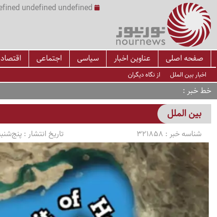
undefined undefined undefined undefined | س
صفحه اصلی
عناوین اخبار
سیاسی
اجتماعی
اقتصاد
اخبار بین الملل
از نگاه دیگران
خط خبر
بین الملل
شناسه خبر :
321858
تاریخ انتشار :
پنج‌شنبه 1405/03/14 ساعت 