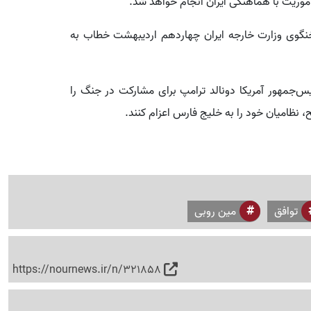
مأموریت با هماهنگی ایران انجام خواهد شد.
خنگوی وزارت خارجه ایران چهاردهم اردیبهشت خطاب به
یس‌جمهور آمریکا دونالد ترامپ برای مشارکت در جنگ را
ح، نظامیان خود را به خلیج فارس اعزام کنند.
توافق
مین روبی
https://nournews.ir/n/321858