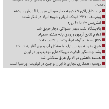
داشت
چای داغ بالای 65 درجه خطر سرطان مری را افزایش می‌دهد
یونیسف: 330 کودک قربانی شیوع ابولا در کنگو شدند
آتش‌بس 30 تا 60 روزه
پالایشگاه نفت مهم اسلواکی دچار حریق شد
اعلام نتایج آزمون ورودی پایه هفتم سمپاد
کانال سوئز چگونه ابرقدرت‌ها را تغییر داد؟
هیچ مدرسه مینابی نباید با مشکل آب و برق آغاز به کار کند
رشد چشمگیر ظرفیت نیروگاه‌های تجدیدپذیر در ایران
هسته داعشی در الانبار عراق متلاشی شد
روسیه: همکاری تجاری با ایران و چین در اولویت اوراسیا است