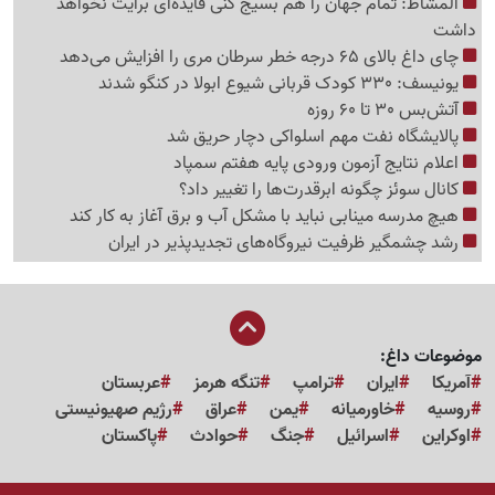
المشاط: تمام جهان را هم بسیج کنی فایده‌ای برایت نخواهد
داشت
چای داغ بالای 65 درجه خطر سرطان مری را افزایش می‌دهد
یونیسف: 330 کودک قربانی شیوع ابولا در کنگو شدند
آتش‌بس 30 تا 60 روزه
پالایشگاه نفت مهم اسلواکی دچار حریق شد
اعلام نتایج آزمون ورودی پایه هفتم سمپاد
کانال سوئز چگونه ابرقدرت‌ها را تغییر داد؟
هیچ مدرسه مینابی نباید با مشکل آب و برق آغاز به کار کند
رشد چشمگیر ظرفیت نیروگاه‌های تجدیدپذیر در ایران
موضوعات داغ:
آمریکا
ایران
ترامپ
تنگه هرمز
عربستان
روسیه
خاورمیانه
یمن
عراق
رژیم صهیونیستی
اوکراین
اسرائیل
جنگ
حوادث
پاکستان