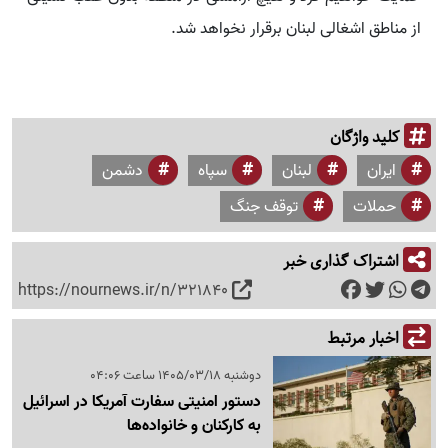
از مناطق اشغالی لبنان برقرار نخواهد شد.
کلید واژگان
ایران
لبنان
سپاه
دشمن
حملات
توقف جنگ
اشتراک گذاری خبر
https://nournews.ir/n/321840
اخبار مرتبط
دوشنبه 1405/03/18 ساعت 04:06
دستور امنیتی سفارت آمریکا در اسرائیل
به کارکنان و خانواده‌ها