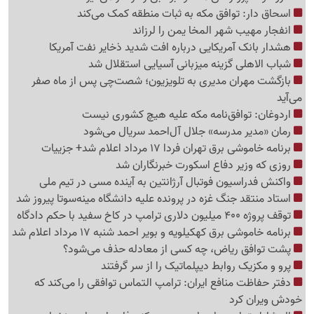
اسحاق دار: توافق مکه به ثبات منطقه کمک می‌کند
انفجار مهیب شهر المخا یمن را لرزاند
هشدار بانک آمریکایی درباره افت شدید ذخایر نفت آمریکا
شباب الاهلی گزینه میزبانی آسیایی استقلال شد
بازگشت مهران مدیری به تلویزیون؛ شصت‌چی پس از ماه صفر
می‌آید
اردوغان: توافق‌نامه مکه علیه هیچ کشوری نیست
رمان «مدیر مدرسه» جلال آل‌احمد سریال می‌شود
برنامه خاموشی برق تهران فردا 17 مرداد اعلام شد+ جزییات
روزی که وزیر دفاع اسکورت خبرنگاران شد
واکنش فدراسیون فوتبال آرژانتین به آینده مسی در تیم ملی
استاد منتقد جنگ غزه در پرونده علیه دانشگاه مینه‌سوتا پیروز شد
توقف پروژه 400 میلیون دلاری ترامپ در کاخ سفید با حکم دادگاه
برنامه خاموشی برق کهکیلویه و بویر احمد شنبه 17 مرداد اعلام شد
پشت توافق ریاض، چه کسی از معادله حذف می‌شود؟
پرو و مکزیک روابط دیپلماتیک را از سر گرفتند
دفتر حفاظت منافع ایران: ترامپ التماس توافقی را می‌کند که
خودش ویران کرد