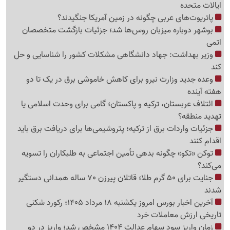
ایالات متحده
پاتریوت‌های عربی چگونه در زمین آمریکا جنگیدند؟
بوشهر دوباره میزبان روس‌ها شد؛ جزئیات بازگشت متخصصان
اتمی
وزیر بهداشت: جهاد دانشگاهی مشکلات کشور را شناسایی و حل
کند
وعده جدید وزارت نیرو برای کاهش خاموشی برق در یک تا دو
هفته آینده
ائتلاف عربستان، ترکیه و پاکستان؛ گامی برای وحدت اسلامی یا
تهدید منطقه؟
جزئیات واردات برق از ترکیه؛ پتروشیمی‌ها برای دریافت برق باید
اقدام کنند
توکن «تکو» چگونه بدهی تأمین اجتماعی به طلبکاران را تسویه
می‌کند؟
جنایت برای 50 گرم طلا؛ قاتلان پیرزن 70 ساله همدانی دستگیر
شدند
آخرین اخبار بورس امروز یکشنبه 18 مرداد 1405؛ رکورد شکنی
تاریخی ارزش معاملات خرد
زمان واریز سود سهام عدالت 1404 مشخص شد؛ واریز در دو