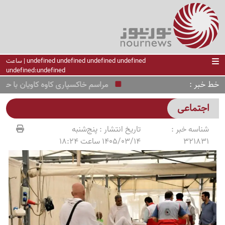
undefined undefined undefined undefined | ساعت
undefined:undefined
خط خبر
مراسم خاکسپاری کاوه کاویان با حضور چ
اجتماعی
شناسه خبر :
تاریخ انتشار :
پنج‌شنبه
321831
1405/03/14 ساعت 18:24