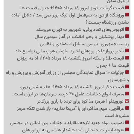
از غرق شدن
قیمت گوشت قرمز امروز 18 مرداد 1405+ جدول قیمت ها
ورزشگاه آزادی به نیم‌فصل اول لیگ برتر نمی‌رسد / دلایل آماده
نشدن ورزشگاه چیست؟
اتوبوس‌های تمام‌برقی، شهریور به تهران می‌رسند
دیدار پزشکیان با رهبر انقلاب در آغاز سومین سال
ریاست‌جمهوری؛ بررسی مسائل اقتصادی و نظامی
تأخیر پروازها در روزهای اخیر؛ سازمان هواپیمایی توضیح داد
قیمت طلا و سکه امروز یکشنبه 18 مرداد 1405؛ ادامه ریزش
قیمت ها + جدول
جزئیات 10 سوال نمایندگان مجلس از وزرای آموزش و پرورش و راه
و شهرسازی
قیمت دلار امروز یکشنبه 18 مرداد 1405؛ عقب‌نشینی یورو
مصرف انواع دخانیات عامل 40 درصد سرطان‌ها در ایران است
نورویدئو | هرمز؛ مذاکره برای تردد یا بازی بزرگ‌تر
عراقچی: هیچ مذاکره‌ای با آمریکا نداریم؛ باز شدن تنگه هرمز
مشروط است
تصویب مواد جدید لایحه مقابله با جنایات بین‌المللی در مجلس
تعرفه اینترنت جنجالی شد؛ هشدار هاشمی به اپراتورهای