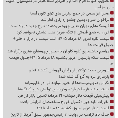
تصویب کلیات طرح اقدام راهبردی تنگه هرمز در کمیسیون امنیت
ملی مجلس
صدرا ابراهیمی در جمع برترین‌های ترای‌اتلون آسیا
فراخوان سی‌ودومین جشنواره رازی آغاز شد
کیوسک‌های تهران تغییر چهره می‌دهند؛ طرح جدید در راه است
ایران به هیچ قیمتی از تنگه هرمز عقب نشینی نخواهد کرد
قیمت نقره امروز 18 مرداد 1405؛ افت قیمت در بازار داخلی+
جدول قیمت ها
مراسم خاکسپاری کاوه کاویان با حضور چهره‌های هنری برگزار شد
قیمت سکه پارسیان امروز یکشنبه 18 مرداد 1405+جدول قیمت
ها
سرمربی جدید تراکتور از رؤیای قهرمانی گفت+ فیلم
بازسازی غزه به گرو گذاشته شد!
نگرانی صهیونیست‌ها از تغییر موازنه قوا در خاورمیانه
دستور جدید فراجا درباره خودروهای توقیفی در پارکینگ‌ها
پیش‌بینی قیمت دلار دوشنبه 19 مرداد؛ تحلیل بازار ارز فردا
مقررات تازه چین؛ کنترل خروج متخصصان افزایش یافت
قیمت دینار عراق امروز یکشنبه 18 مرداد 1405
حذف نام ترامپ در روایت 3 رئیس‌جمهور اسبق آمریکا از تاریخ