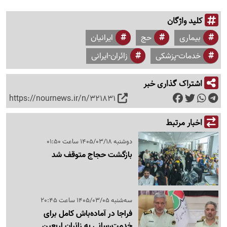
کلید واژگان
بیماری
حج
ایرانیان
خدمات-پزشکی
زائران-ایرانی
اشتراک گذاری خبر
https://nournews.ir/n/321831
اخبار مرتبط
دوشنبه 1405/03/18 ساعت 01:50
بازگشت حجاج متوقف شد
سه‌شنبه 1405/03/05 ساعت 20:45
فراجا در آماده‌باش کامل برای
خدمت‌رسانی به زائران اربعین