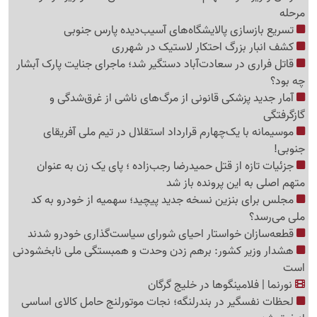
مرحله
تسریع بازسازی پالایشگاه‌های آسیب‌دیده پارس جنوبی
کشف انبار بزرگ احتکار لاستیک در شهرری
قاتل فراری در سعادت‌آباد دستگیر شد؛ ماجرای جنایت پارک آبشار
چه بود؟
آمار جدید پزشکی قانونی از مرگ‌های ناشی از غرق‌شدگی و
گازگرفتگی
موسیمانه با یک‌چهارم قرارداد استقلال در تیم ملی آفریقای
جنوبی!
جزئیات تازه از قتل حمیدرضا رجب‌زاده ؛ پای یک زن به عنوان
متهم اصلی به این پرونده باز شد
مجلس برای بنزین نسخه جدید پیچید؛ سهمیه از خودرو به کد
ملی می‌رسد؟
قطعه‌سازان خواستار احیای شورای سیاست‌گذاری خودرو شدند
هشدار وزیر کشور: برهم زدن وحدت و همبستگی ملی نابخشودنی
است
نورنما | فلامینگوها در خلیج گرگان
لحظات نفسگیر در بندرلنگه؛ نجات موتورلنج حامل کالای اساسی