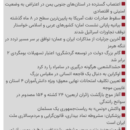
اعتصاب گسترده در استان‌های جنوبی یمن در اعتراض به وضعیت
امنیتی و اقتصادی
سقوط صادرات نفت آمریکا به پایین‌ترین سطح در 8 ماه گذشته
بیانیه پایانی نشست امان؛ کشورهای عربی و اسلامی خواستار
توقف تجاوزات اسرائیل شدند
آخرین جزئیات از مذاکرات ایران و عمان؛ توافق بر سر مسیر تردد در
تنگه هرمز
گام بزرگ دولت در توسعه گردشگری؛ اعتبار تسهیلات بومگردی 2
برابر شد
حشدالشعبی هرگونه درگیری در سامراء را رد کرد
اوکراین به دنبال یک فاجعه انسانی در مقیاس بزرگ
تعیین تکلیف امتحانات نهایی معوق؛ ویژه دانش‌آموزان 4 استان و
غایبین موجه
آغاز موج بازگشت زائران اربعین؛ 24 کشته و 154 مصدوم در
سوانح رانندگی
واکنش «ونس» به ریاست‌جمهوری یک مسلمان
پزشکیان: مشروطه نماد بیداری، قانون‌گرایی و مردم‌سالاری ملت
ایران است
قیمت جدید بنزین سوپر مشخص شد؛ تغییر نرخ در بورس انرژی