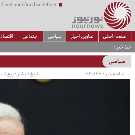
undefined undefined undefined undefined | س
صفحه اصلی
عناوین اخبار
سیاسی
اجتماعی
اقتصاد
خط خبر
سیاسی
شناسه خبر :
321827
تاریخ انتشار :
پنج‌شنبه 1405/03/14 ساعت 