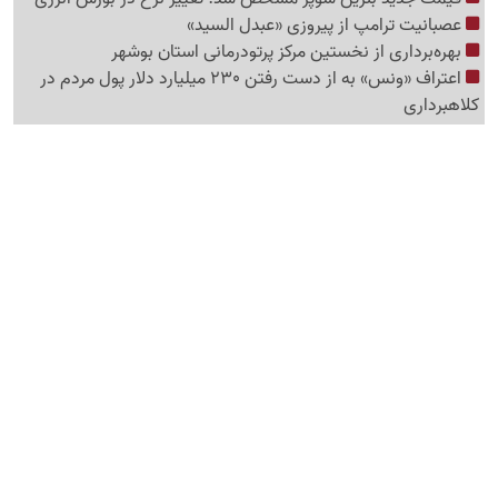
عصبانیت ترامپ از پیروزی «عبدل السید»
بهره‌برداری از نخستین مرکز پرتودرمانی استان بوشهر
اعتراف «ونس» به از دست رفتن 230 میلیارد دلار پول مردم در
کلاهبرداری