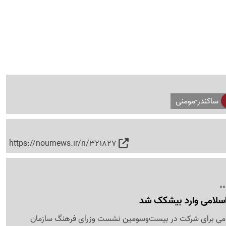
ساکندر-مومنی
https://nournews.ir/n/321827
 اسلامی وارد بیشکک شد
لامی برای شرکت در بیست‌وسومین نشست وزرای فرهنگ سازمان