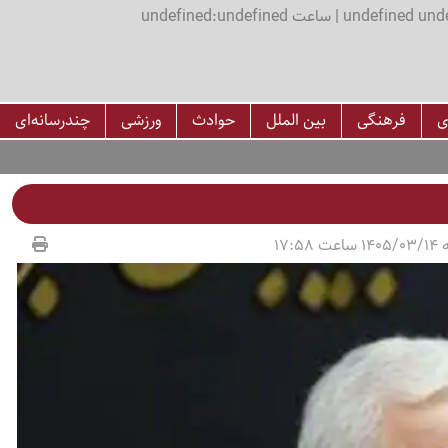
اعت undefined:undefined
ی
فرهنگی
بین الملل
حوادث
ورزشی
چندرسانه‌ای
17:58