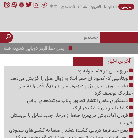
فارسی
English
العربیه
עברית
русский
中文
یمن خط قرمز دریایی کشید؛ هشدار صنعا ب
آخرین اخبار
برنج چینی در فضا جوانه زد
ویتامینی که کمبود آن خطر ابتلا به زوال عقل را افزایش می‌دهد
نخست وزیر سابق رژیم صهیونیستی بار دیگر قطر را دشمنی
خطرناک توصیف کرد
دستگیری عامل انتشار تصاویر پرتاب موشک‌های ایرانی
کشف انبار نان خشک در اراک
فرمان آماده‌باش در یمن؛ صنعا از مرحله جدید تقابل با عربستان
خبر داد
یمن خط قرمز دریایی کشید؛ هشدار صنعا به کشتی‌های سعودی
رهبر انقلاب: صیانت از وحدت و پرهیز از تفرقه وظیفه همگانی