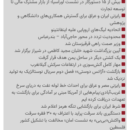
بیش از 15 دستورکار در نشست اوراسیا؛ از بازار مشترک مالی تا
توسعه تجارت
رایزنی ایران و عراق برای گسترش همکاری‌های دانشگاهی و
پژوهشی
اتحادیه لیگ‌های اروپایی علیه اینفانتینو
محدودیت تردد در محور حاجی‌آباد – بندرعباس
وزیر صمت راهی قرقیزستان شد
آیین بزرگداشت شهید خلبان مجید کاظمی در شیراز برگزار شد
یک کشتی دیگر در ساحل یمن هدف قرار گرفت
مهار کامل آتش‌سوزی در ارتفاعات سرکش گیلانغرب
بازگشت «آژانس دوستی»؛ فصل دوم سریال نوستالژیک به تولید
نزدیک شد
رایزنی مصر و عراق برای احداث خط لوله نفت به دریای سرخ
غریب‌آبادی:پیام‌هایی از آمریکا مبنی بر آمادگی برای بازگشت به
تعهدات دریافت کرده ایم
شرط ایران برای بازگشایی تنگه هرمز اعلام شد
دستگیری باند سرقت پراید با اعتراف به 30 فقره سرقت
واکنش«بی‌بی» به نشست امان؛ مخالفت با تشکیل کشور
فلسطین