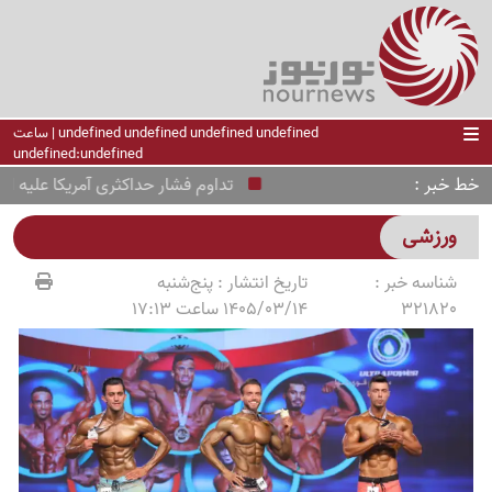
undefined undefined undefined undefined | ساعت
undefined:undefined
خط خبر
تداوم فشار حداکثری آمریکا علیه ایران
ورزشی
شناسه خبر :
تاریخ انتشار :
پنج‌شنبه
321820
1405/03/14 ساعت 17:13