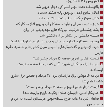
آتش‌بس 30 تا 60 روزه
پالایشگاه نفت مهم اسلواکی دچار حریق شد
اعلام نتایج آزمون ورودی پایه هفتم سمپاد
کانال سوئز چگونه ابرقدرت‌ها را تغییر داد؟
هیچ مدرسه مینابی نباید با مشکل آب و برق آغاز به کار کند
رشد چشمگیر ظرفیت نیروگاه‌های تجدیدپذیر در ایران
هسته داعشی در الانبار عراق متلاشی شد
روسیه: همکاری تجاری با ایران و چین در اولویت اوراسیا است
شرط ازسرگیری گفت‌وگوهای امنیتی میان کشورهای حاشیه خلیج
فارس
قیمت افغانی امروز جمعه 16 مرداد چقدر شد؟
نورنما | با خبرنگاران شهید؛ آنان که در خط مقدم حقیقت
ایستادند
برنامه خاموشی برق مازندران فردا 17 مرداد و قطعی برق ساری
شنبه اعلام شد
قیمت دینار عراق امروز جمعه 16 مرداد چقدر است؟
جنایتکار اتمی، قهرمان صلح؛ چگونه تاریخ وارونه شد؟
صنعاء: نبرد ما علیه طرح سلطه‌جویی عربستان است، نه مردم
جنوب یمن