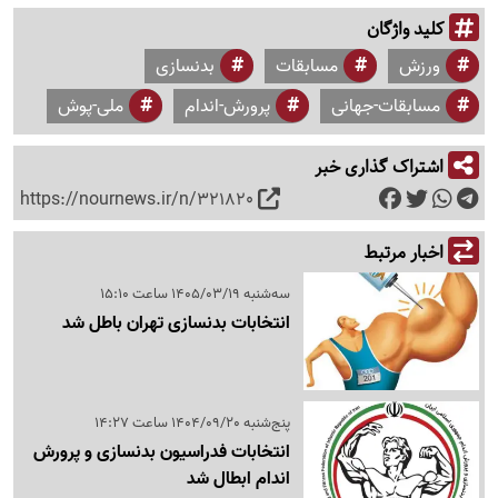
کلید واژگان
ورزش
مسابقات
بدنسازی
مسابقات-جهانی
پرورش-اندام
ملی-پوش
اشتراک گذاری خبر
https://nournews.ir/n/321820
اخبار مرتبط
سه‌شنبه 1405/03/19 ساعت 15:10
انتخابات بدنسازی تهران باطل شد
پنج‌شنبه 1404/09/20 ساعت 14:27
انتخابات فدراسیون بدنسازی و پرورش
اندام ابطال شد