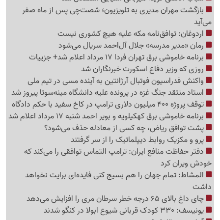
بازگشت مهران مدیری به تلویزیون؛ شصت‌چی پس از ماه صفر
می‌آید
اردوغان: توافق‌نامه مکه علیه هیچ کشوری نیست
رمان «مدیر مدرسه» جلال آل‌احمد سریال می‌شود
برنامه خاموشی برق تهران فردا 17 مرداد اعلام شد+ جزییات
روزی که وزیر دفاع اسکورت خبرنگاران شد
واکنش فدراسیون فوتبال آرژانتین به آینده مسی در تیم ملی
استاد منتقد جنگ غزه در پرونده علیه دانشگاه مینه‌سوتا پیروز شد
توقف پروژه 400 میلیون دلاری ترامپ در کاخ سفید با حکم دادگاه
برنامه خاموشی برق کهکیلویه و بویر احمد شنبه 17 مرداد اعلام شد
پشت توافق ریاض، چه کسی از معادله حذف می‌شود؟
پرو و مکزیک روابط دیپلماتیک را از سر گرفتند
دفتر حفاظت منافع ایران: ترامپ التماس توافقی را می‌کند که
خودش ویران کرد
المشاط: تمام جهان را هم بسیج کنی فایده‌ای برایت نخواهد
داشت
چای داغ بالای 65 درجه خطر سرطان مری را افزایش می‌دهد
یونیسف: 330 کودک قربانی شیوع ابولا در کنگو شدند