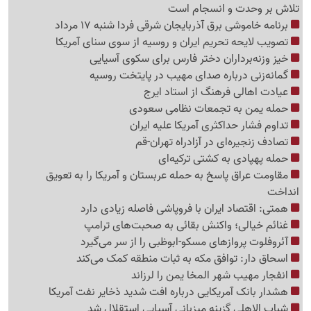
تلاش بر وحدت و انسجام است
برنامه خاموشی برق آذربایجان شرقی فردا شنبه 17 مرداد
تصویب لایحه تحریم ایران و روسیه از سوی سنای آمریکا
خیز وزنه‌برداران دختر فارس برای سکوی آسیایی
گمانه‌زنی درباره صدای مهیب در پایتخت روسیه
عیادت اهالی فرهنگ از استاد ایرج
حمله یمن به تجمعات نظامی سعودی
تداوم فشار حداکثری آمریکا علیه ایران
تصادف زنجیره‌ای در آزادراه تهران-قم
حمله پهپادی به کشتی ترکیه‌ای
مقاومت عراق پاسخ به حمله عربستان و آمریکا را به تعویق
انداخت
همتی: اقتصاد ایران با فروپاشی فاصله زیادی دارد
غنائم خیالی؛ واکنش بقائی به صحبت‌های ترامپ
آئروفلوت پروازهای مسکو-ابوظبی را از سر می‌گیرد
اسحاق دار: توافق مکه به ثبات منطقه کمک می‌کند
انفجار مهیب شهر المخا یمن را لرزاند
هشدار بانک آمریکایی درباره افت شدید ذخایر نفت آمریکا
شباب الاهلی گزینه میزبانی آسیایی استقلال شد