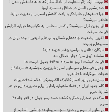
نورنما | یک زائر متفاوت از ماداگاسکار که همه عاشقش شدن !
صدرنشینی آلمان در حداقل دستمزد اروپا
چرا «سفرهای خانوادگی» باعث کاهش استرس و تقویت روابط
عاطفی می‌شود؟
آیا بنزین گران می‌شود؟ واکنش مجلس به نگرانی‌ها درباره افزایش
قیمت سوخت
آخرین وضعیت جاده‌های شمال و مرزهای اربعین؛ تردد روان در
مسیرهای پرتردد
ناوگان «طلایی» ترامپ چقدر هزینه دارد؟
سامانه "برق من" دچار اختلال شد
قیمت گوشت امروز 15 مرداد 1405+ جدول قیمت ها
جدول فیلم‌های سینمایی امروز تلویزیون پنجشنبه 15 مرداد/از
«نجات لنینگراد» تا «گاندی»
زمان‌بندی واریز اعتبار کالابرگ الکترونیکی اعلام شد+جزییات
گام جدید ایران در فضا؛ ماهواره راداری برای تصویربرداری در هر
شرایط جوی
مرگ در صحرای جلالی؛ کشف جسد پسر جوان در قعر چاه 40
متری
رونمایی از سرمربی جدید منچستریونایتد؛ جانشین اسکینر از