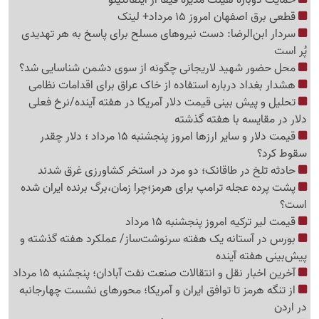
قطعی برق اصفهان امروز 15 مرداد+ لینک
سردار ابن‌الرضا: دست نیروهای مسلح برای پاسخ به هر تهدیدی
پُر است
محل حضور شهید لاریجانی چگونه از سوی دشمن شناسایی شد؟
هشدار بغداد درباره استفاده از خاک عراق برای اقدامات نظامی
تحلیل و پیش بینی قیمت دلار آمریکا در هفته آینده/نرخ فعلی
دلار در مقایسه با هفته گذشته
قیمت دلار و سایر ارزها امروز پنجشنبه 15 مرداد ؛ دلار چقدر
سقوط کرد؟
حادثه تلخ در طاقانک؛ دو مرد در استخر کشاورزی غرق شدند
پشت پرده عجله ترامپ برای هرمز؛چرا زمان،برگ برنده ایران شده
است؟
قیمت لیر ترکیه امروز پنجشنبه 15 مرداد
بورس در آستانه یک هفته سرنوشت‌ساز/ عملکرد هفته گذشته و
پیش‌بینی هفته آینده
آخرین اخبار نقل‌ و انتقالات صنعت نفت آبادان؛ پنجشنبه 15 مرداد
از تنگه هرمز تا توافق ایران و آمریکا؛ محورهای نشست چهارجانبه
در اردن