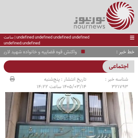
undefined undefined undefined undefined | ساعت
undefined:undefined
خط خبر
واکنش قوه قضاییه و خانواده شهید لاریجانی
اجتماعی
شناسه خبر :
تاریخ انتشار :
پنج‌شنبه
321793
1405/03/14 ساعت 14:22