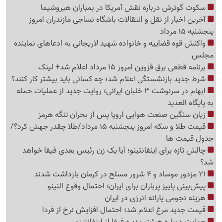
سکوت گوترش درباره نقش آمریکا در بمباران هیروشیما
آخرین اخبار از نقل و انتقالات باشگاه نساجی مازندران امروز
پنجشنبه 15 مرداد
واکنش قوه قضاییه و خانواده شهید لاریجانی به ادعاهای نماینده
مجلس
برنامه قطعی برق قزوین امروز 15 مرداد اعلام شد+ لینک
شرط جدید بازنشستگی اعلام شد؛ چه کسانی باید بیشتر کار کنند؟
ابهام در سرنوشت 3 خلبان ایرانی؛ روایت جدید از عملیات حمله
به پایگاه العدید
زیان سنگین صنعت هوایی اروپا پس از بحران تنگه هرمز
قیمت طلا و سکه امروز پنجشنبه 15 مرداد/طلا چقدر جهش کرد؟/
جدول قیمت ها
چالش تازه برای اینفانتینو؛ آیا یک زن رئیس بعدی فیفا خواهد
شد؟
21 مزدور موساد و 4 شرور مسلح در کرمان بازداشت شدند
پیش‌بینی پاییز پرباران برای ایران؛ احتمال وقوع النینو
هزینه نجومی یارانه انرژی در ایران
قیمت جدید مرغ اعلام شد؛ احتمال افزایش نرخ از فردا
حمایت دوباره هیئت مدیره فیفا از اینفانتینو