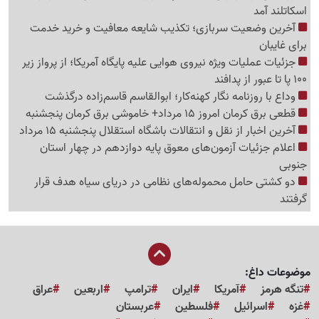
اسکاتلند آمد
آخرین وضعیت سربازی؛ تکذیب شایعه معافیت و خرید خدمت
برای غایبان
جزئیات عملیات ویژه نیروی هوایی علیه پایگاه آمریکا؛ از پرواز زیر
100 پا تا عبور از پدافند
وداع با روزنامه نگار کهنه‌کار؛ ابوالقاسم قاسم‌زاده درگذشت
قطعی برق کرمان امروز 15 مرداد+ خاموشی برق کرمان پنجشنبه
آخرین اخبار از نقل و انتقالات باشگاه استقلال پنجشنبه 15 مرداد
اعلام جزئیات آزمون‌های معوق پایه دوازدهم در چهار استان
جنوبی
دو کشتی حامل محموله‌های نظامی در دریای سیاه هدف قرار
گرفتند
موضوعات داغ:
تنگه هرمز
آمریکا
ایران
ترامپ
اربعین
عراق
غزه
اسرائیل
فلسطین
عربستان