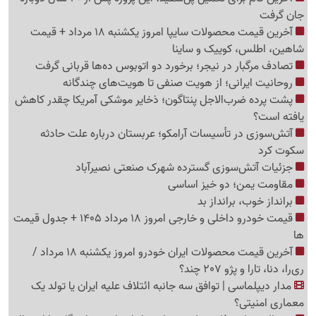
جان گرفت
آخرین قیمت محصولات سایپا امروز یکشنبه 18 مرداد + قیمت
شاهین، اطلس، کوییک و ساینا
تصادف مرگبار در نیجر؛ برخورد دو اتوبوس ده‌ها قربانی گرفت
روحانیت ایرانی؛ از هویت صنفی تا هویت‌های چندگانه
پشت پرده ضرب‌الاجل پنتاگون؛ ذخایر موشکی آمریکا چقدر کاهش
یافته است؟
آتش‌سوزی در تأسیسات آرامکو؛ عربستان درباره علت حادثه
سکوت کرد
جزئیات آتش‌سوزی گسترده شهرک صنعتی نصیرآباد
مقاومت یمن؛ دو خیز اساسی
برانداز خوب، برانداز بد
قیمت خودرو داخلی و خارجی امروز 18 مرداد 1405 + جدول قیمت
ها
آخرین قیمت محصولات ایران خودرو امروز یکشنبه 18 مرداد /
ری‌را، دنا، تارا و پژو 207 چند؟
مدار دیپلماسی | توافق سه جانبه ائتلاف علیه ایران یا تولد یک
معماری امنیتی؟