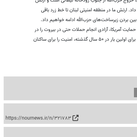
، خروج حزب‌الله از جنوب رودخانه لیطانی است و ارتش
اد. ارتش ما در منطقه امنیتی لبنان تا خط زرد باقی
بین بردن زیرساخت‌های حزب‌الله ادامه خواهیم داد.
 حمایت آمریکا، آزادی انجام حملات حتی در بیروت را در
پاسخ به هر حمله‌ای برای خود حفظ می‌کنیم، با این توافق برای اولین بار در ۵۰ سال گذشته، امنیت را برای ساکنان
https://nournews.ir/n/321783