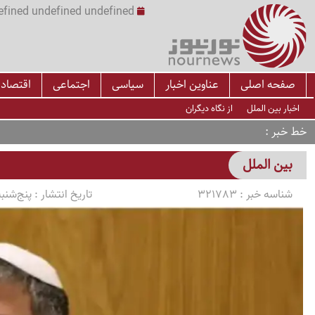
undefined undefined undefined undefined | س
صفحه اصلی
عناوین اخبار
سیاسی
اجتماعی
اقتصاد
اخبار بین الملل
از نگاه دیگران
خط خبر
بین الملل
شناسه خبر :
321783
تاریخ انتشار :
پنج‌شنبه 1405/03/14 ساعت 