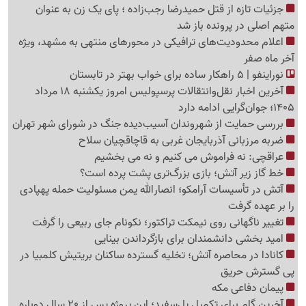
جزئیات تازه از قتل حمیدرضا رجب‌زاده ؛ پای یک زن به عنوان
متهم اصلی در پرونده باز شد
اعلام محدودیت‌های ترافیکی در محورهای منتهی به مشهد، ویژه
آخر ماه صفر
نوراینفو | 5 راهکار ساده برای خواب بهتر در تابستان
آخرین اخبار نقل‌وانتقالات پرسپولیس امروز یکشنبه 18 مرداد
1405؛ جوان‌گرایی ادامه دارد
بررسی حمایت از شهروندان آسیب‌دیده جنگ در شورای شهر تهران
ضربه مرزبانی آذربایجان غربی به قاچاقچیان سلاح
عراقچی: نه فراموش می کنیم و نه می بخشیم
خط گاز زیر آتش؛ بازی بزرگ‌تری پشت پرده است؟
آتش در تأسیسات آرامکو؛ انصارالله یمن مسئولیت حمله پهپادی
را بر عهده گرفت
تغییر ناگهانی روی نیمکت تراکتور؛ نکونام جای ربیعی را گرفت
امید بخشی دانشمندان برای بازگرداندن بینایی
کانادا در محاصره آتش؛ تخلیه گسترده ساکنان بریتیش کلمبیا در
پی گسترش حریق
پیمان دفاعی مکه
آخرین گام برای تکمیل پل‌سفید؛ این پروژه پس از 20 سال دوباره