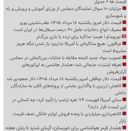
قیمت ها + جدول
جزئیات 10 سوال نمایندگان مجلس از وزرای آموزش و پرورش و راه
و شهرسازی
قیمت دلار امروز یکشنبه 18 مرداد 1405؛ عقب‌نشینی یورو
مصرف انواع دخانیات عامل 40 درصد سرطان‌ها در ایران است
نورویدئو | هرمز؛ مذاکره برای تردد یا بازی بزرگ‌تر
عراقچی: هیچ مذاکره‌ای با آمریکا نداریم؛ باز شدن تنگه هرمز
مشروط است
تصویب مواد جدید لایحه مقابله با جنایات بین‌المللی در مجلس
تعرفه اینترنت جنجالی شد؛ هشدار هاشمی به اپراتورهای
گرا‌ن‌فروش
قیمت دلار توافقی امروز یکشنبه 18 مرداد 1405؛ دلار صعودی شد
کاهش ارزبری با واگذاری بخشی از پروژه‌های کلان به سازندگان
داخلی
سنای آمریکا فهرست 74 نفره ترامپ را تأیید کرد؛ چه کسانی در
این لیست قرار دارند؟
کلاهبرداری میلیاردی با وعده فروش لوازم خانگی نصف قیمت
بازار
هشدار قرمز هواشناسی برای خوزستان؛ گرمای شدید تا پایان هفته