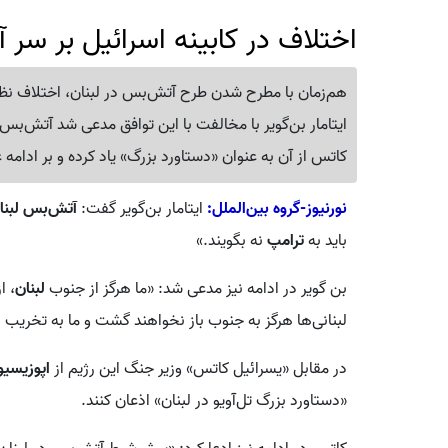
اختلاف در کابینه اسرائیل بر سر 
هم‌زمان با مطرح شدن طرح آتش‌بس در لبنان، اختلاف نظ
ایتامار بن‌گویر با مخالفت با این توافق مدعی شد آتش‌ب
کاتس از آن به عنوان «دستاورد بزرگ» یاد کرده و بر ادامه 
نورنیوز-گر‌وه بین‌الملل:
ایتامار بن‌گویر گفت:
آتش‌بس لبنا
باید به
ترامپ
نه بگویند.»
بن گویر در ادامه نیز مدعی شد: «ما هرگز از جنوب
لبنان
، ا
لبنانی‌ها هرگز به جنوب باز نخواهند گشت و ما به تخریب ز
در مقابل «یسرائیل کاتس» وزیر جنگ این رژیم از
اپوزیسیو
«دستاورد بزرگ تل‌آویو در لبنان» اذعان کنند.