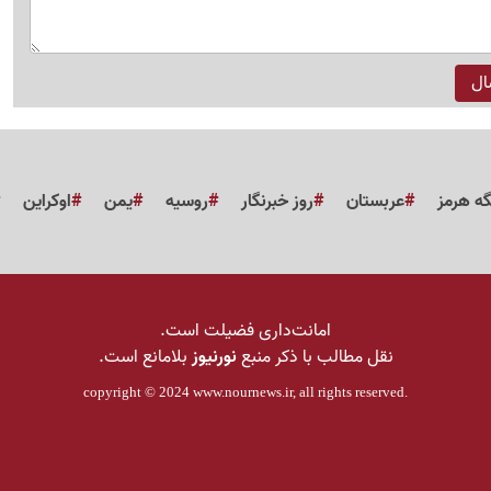
گه هرمز
عربستان
روز خبرنگار
روسیه
یمن
اوکراین
امانت‌داری فضیلت است.
نقل مطالب با ذکر منبع
نورنیوز
بلامانع است.
copyright © 2024
www.nournews.ir
, all rights reserved.