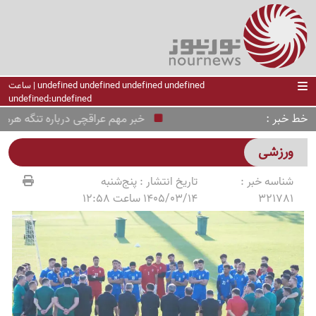
undefined undefined undefined undefined | ساعت
undefined:undefined
خط خبر
خبر مهم عراقچی درباره تنگه هرمز؛ م
ورزشی
شناسه خبر :
تاریخ انتشار :
پنج‌شنبه
321781
1405/03/14 ساعت 12:58