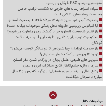
منچستریونایتد و PSG تا رئال و بارسلونا
سپاه: اعتراف رسانه‌های خارجی به شکست ترامپ حاصل
مجاهدت رسانه‌های انقلابی است
وضعیت آب و هوا امروز شنبه 17 مرداد 1405 + وضعیت استانها
آیا اقیانوس زیرزمینی «اروپا» محل زندگی موجودات بیگانه است؟
راز تغییر شخصیت انسان؛ چرا با گذشت زمان متفاوت می‌شویم؟
محکومیت نیم میلیارد دلاری متا به دلیل آسیب به سلامت
کودکان
راز سلامت نوزادان؛ چرا شیردهی تا دو سالگی توصیه می‌شود؟
تولید 16 ویروس با کمک هوش مصنوعی!
شیرینی‌های طبیعی؛ عامل پنهان در بزرگ‌تر شدن مغز انسان
سازمان ملل؛ چشم‌انتظار نتایج مذاکرات ایران و عمان
وداع اهالی سینما با مریم همتیان؛ بازیگری که پس از 2 سال
مبارزه با سرطان درگذشت
موضوعات داغ: