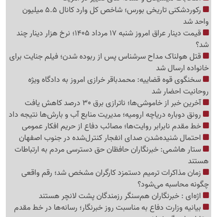
رکوردشکنی تاریخی بورس؛ شاخص کل وارد کانال 5.5 میلیون
واحد شد
قیمت دینار عراق امروز شنبه 17 مرداد 1405؛ نرخ هزار دینار چند
شد؟
قتل هولناک مداح سرشناس پس از ربوده شدن؛ فیلم جنایت برای
خانواده ارسال شد
سخنگوی قوه قضاییه: محمدباقر خرازی امروز به دادگاه ویژه
روحانیت احضار شد
آخرین خبر از خاموشی‌ها؛ ناترازی برق 30 درصد کاهش یافت
رونق دوباره دریاچه ارومیه؛ مدیریت منابع آب و بارش‌ها نتیجه داد
خط مقدم نابرابر روایت‌ها؛ مصائب دفاع از حریم افکار عمومی
احتمال شنیده‌شدن صدای انفجار کنترل‌شده در جنوب اصفهان
ستار هاشمی: خبرنگاران حافظان حق دسترسی مردم به ارتباطات
هستند
زمان مذاکرات ترمیم دستمزد کارگران مشخص شد؛ رقم واقعی
چگونه محاسبه می‌شود؟
اژه‌ای : خبرنگاران هم‌سنگر رزمندگان پشت لانچر هستند
بیانیه وزارت دفاع به مناسبت روز خبرنگار؛ رسانه‌ها در خط مقدم