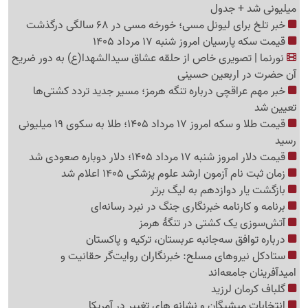
میلیونی شد + جدول
خبر تلخ برای لیونل مسی؛ خورخه مسی در 68 سالگی درگذشت
قیمت سکه پارسیان امروز شنبه 17 مرداد 1405
نورنما | تصویری خاص از حلقه عشاق سیدالشهدا(ع) به دور ضریح
آن حضرت در اربعین حسینی
خبر مهم عراقچی درباره تنگه هرمز؛ مسیر جدید تردد کشتی‌ها
تعیین شد
قیمت طلا و سکه امروز 17 مرداد 1405؛ طلا به سکوی 19 میلیونی
رسید
قیمت دلار امروز شنبه 17 مرداد 1405؛ دلار دوباره صعودی شد
زمان ثبت نام آزمون ارشد علوم پزشکی 1405 اعلام شد
بازگشت یار دوازدهم به لیگ برتر
برنامه و کارنامه خبرنگاری جنگ در نبرد رسانه‌ای
آتش‌سوزی یک کشتی در تنگهٔ هرمز
درباره توافق سه‌جانبه عربستان، ترکیه و پاکستان
ستادکل نیروهای مسلح: خبرنگاران روایت‌گر حقانیت و
امیدآفرینان جامعه‌اند
گلباف کرمان لرزید
انتخابات میشیگان و نشانه های تغییر در آمریکا