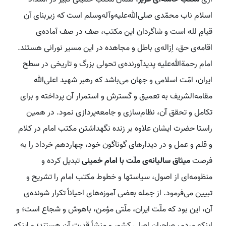
اسلام ناب محمّدی صلی‌الله‌علیه‌وآله‌وسلم است که زیربنای آن
قیامِ لله است و شاگردان این مکتب، صف در صف آماده‌ی
اقامه‌ی حق، اِزاله‌ی باطل و مجاهده در این مسیر نورانی هستند.
امام رحمة‌الله‌علیه پدیدآورنده‌ی تحولی بزرگ و تاریخی در سطح
ایران، امّت اسلامی و جهان می‌باشد که رهبر شهید اعلی‌الله
مقامه‌الشریف به تعمیق و گسترش و استمرار آن پرداخته و برای
تکامل و تحقق آن، نظام‌سازی و جامعه‌پردازی نمود. در همین
راستا حضرت ایشان علاوه بر زنده نگهداشتن مکتب امام در کلام
و قلم و عمل و در دیدارهای گوناگون خود، چهاردهم خرداد را به
فرصت
میثاق سالیانه‌ی ملّت با امام خمینی
تبدیل کرده و
منظومه‌ای از اصول، سیاستها و خطوط مکتب امام را تشریح و
تبیین می‌فرمود. از جمله بعضی آموزه‌های احیاناً تکرار شونده‌ی
آن، این بود که ملّت ایران، ملّتی مؤمن، باهوش و شجاع است؛ و
اینکه مردم، صاحبان اصلی کشور و منشأ قدرت آن هستند؛ و اینکه