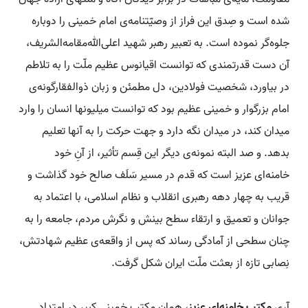
شده است و صِدق این فراز از وصیّتنامه‌ی امام خمینی را دوباره
جلوه‌گر نموده است. به تعبیر رهبر شهید اعلی‌الله‌مقامه‌الشریف،
آن دست قدرتمندی که توانست اقیانوس عظیم ملّت را به تلاطم
در بیاورد، شخصیت فولادین، دل مطمئن و زبان ذوالفقارگونه‌ی
امام بزرگوار و خمینی عظیم بود که توانست میلیونها انسان را وارد
میدان کند، در میدان نگه دارد و جهت حرکت را به آنها تعلیم
بدهد. و صد البته نمونه‌ی دیگر این قِسم تأثیر، از آنِ خود
خامنه‌ای عزیز است که قدم در مسیر سَلَف صالح خود گذاشت و
قریب به چهار دهه رهبری انقلاب و نظام اسلامی، با اعتماد به
جوانان و تعمیق و ارتقاء سطح بینش و نگرش مردم، جامعه را به
چنان سطحی از آمادگی رساند که پس از واقعه‌ی عظیم شهادتش،
نِصابی تازه از بعثت ملّت ایران شکل گرفت.
آری
مکتب خامنه‌ای عزیز
، همان مکتب خمینی کبیر در امتداد