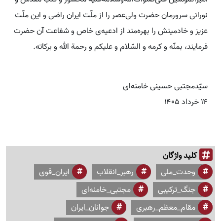
نورانی سرورمان حضرت ولی‌عصر را از ملّت ایران راضی و این ملّت
عزیز و خادمینش را بهره‌مند از ادعیه‌ی خاص و شفاعت آن حضرت
فرمایند، بمنّه و کرمه و السّلام و علیکم و رحمة الله و برکاته.
سیّدمجتبی حسینی خامنه‌ای
۱۴ خرداد ۱۴۰۵
کلید واژگان
وحدت_ملی
رهبر_انقلاب
ایران_قوی
جنگ_ترکیبی
مجتبی_خامنه‌ای
مقام_معظم_رهبری
جوانان_ایران