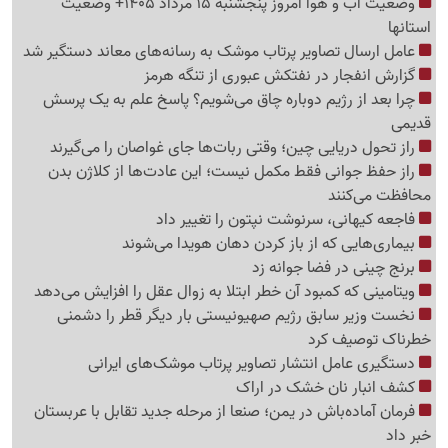
وضعیت آب و هوا امروز پنجشنبه 15 مرداد 1405+ وضعیت
استانها
عامل ارسال تصاویر پرتاب موشک به رسانه‌های معاند دستگیر شد
گزارش انفجار در نفتکش عبوری از تنگه هرمز
چرا بعد از رژیم دوباره چاق می‌شویم؟ پاسخ علم به یک پرسش
قدیمی
راز تحول دریایی چین؛ وقتی ربات‌ها جای غواصان را می‌گیرند
راز حفظ جوانی فقط مکمل نیست؛ این عادت‌ها از کلاژن بدن
محافظت می‌کنند
فاجعه کیهانی، سرنوشت نپتون را تغییر داد
بیماری‌هایی که از باز کردن دهان هویدا می‌شوند
برنج چینی در فضا جوانه زد
ویتامینی که کمبود آن خطر ابتلا به زوال عقل را افزایش می‌دهد
نخست وزیر سابق رژیم صهیونیستی بار دیگر قطر را دشمنی
خطرناک توصیف کرد
دستگیری عامل انتشار تصاویر پرتاب موشک‌های ایرانی
کشف انبار نان خشک در اراک
فرمان آماده‌باش در یمن؛ صنعا از مرحله جدید تقابل با عربستان
خبر داد