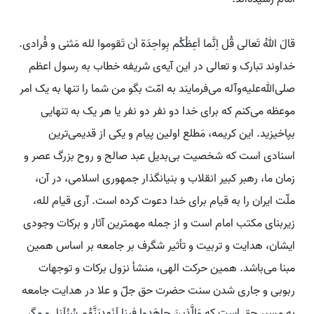
قالَ اللهُ تَعالی قُل اِنَّما اَعِظُکُم بِواحِدَة‌ اَن تَقوموا لله مَثنی و فُرادی.
خداوند تبارک و تعالی در این آیه‌ی شریفه خطاب به رسول‌ اعظم‌
صلی‌الله‌علیه‌وآله می‌فرمایند به امّت بگو من شما را تنها به یک امر
موعظه می‌کنم که برای خدا دو نفر دو نفر یا هر یک به تنهایی
بپاخیزید. این کریمه، مَطلع اولین پیام و یکی از قدیمی‌ترین
اسنادی است که شخصیت بی‌بدیل عبد صالح و روح بزرگ عصر و
زمان ما، رهبر کبیر انقلاب و بنیانگذار جمهوری اسلامی، در آن،
ملّت ایران را به قیام برای خدا دعوت کرده است. آری قیام لله،
زیربنای مکتب امام است و از جمله مهمترین آثار و برکات وجودی
ایشان، هدایت و تربیت و تأثیر شگرف بر جامعه بر اساس همین
مبنا می‌باشد. همین حرکت الهی، منشأ نزول برکات و توجهات
ربوبی و جاری شدن سنت حضرت حق جل‌ّ و علا در هدایت جامعه
به مسیر حق است که وَالَّذینَ جاهَدوا فینا لَنَهدِیَنَّهُم سُبُلَنا. و مگر