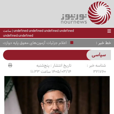
undefined undefined undefined undefined | ساعت
undefined:undefined
خط خبر
اعلام جزئیات آزمون‌های معوق پایه دوازدهم در چه
سیاسی
شناسه خبر :
تاریخ انتشار :
پنج‌شنبه
321760
1405/03/14 ساعت 11:33