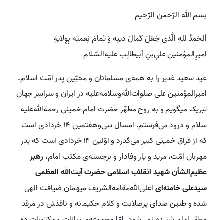
بسم الله الرّحمن الرّحیم
اَلحَمدُ للهِ الَّذی جَعَلَ کَمالَ دینِه وَ تَمامَ نِعمتِه بِوِلایةِ
امیرِالمؤمنین علیِ‌بنِ اَبیطالِب علیه‌السّلام
عید سعید غدیر را به همه‌ی مسلمانان و محبّین پدر امّت اسلام،
امیرالمؤمنین علی صلوات‌الله‌وسلامه‌علیه در ایران و سراسر جهان
تبریک میگویم و به روح مطهّر حضرت امام خمینی رحمة‌الله‌علیه
سلام و درود می‌فرستم. امسال سی‌وهفتمین ۱۴ خردادی است
که از فراق خمینی کبیر می‌گذرد و اوّلین ۱۴ خردادی است که پدر
مهربان امّت، مرید و یار وفادار و برجسته‌ی مکتب امام،
رهبر
عظیم‌الشأن شهید انقلاب اسلامی حضرت آیت‌الله العظمی
سیدعلی خامنه‌ای
اعلی‌الله‌مقامه‌الشریف میهمان ضیافت الهی
شده و طنین صدای پرصلابت و کلام حکیمانه و نافذش در مرقد
مطهّر امام شنیده نمی‌شود. امّا مجموعه‌ی بیانات و مکتوبات ده‌