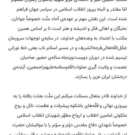
امّا مقتدر و البته پیروز انقلاب اسلامی در سراسر جهان فراهم
شده است. این نقش مهم بر عهده‌ی آحاد ملّت خصوصاً جوانان،
نخبگان و اهالی فکر و اندیشه و هنر است تا بر اساس همین
مکتب با اعتماد به وعده‌های خداوند، در سایه‌ی توجهات سرورمان
عجّل‌الله‌تعالی‌فرجه‌الشریف و در مسیر اسلام ناب یعنی خط نورانی
ترسیم شده در دوران دویست‌وپنجاه ساله‌ی حضور صاحبان
عصمت و ولایت کُبری صلوات‌الله‌وسلامه‌علیهم‌اجمعین، آینده‌ی
درخشان ایران عزیز را بسازند.
از خداوند قادر متعال مسئلت میکنم این ملّت بعثت یافته را به
پیروزی نهائی و قلّه‌های باشکوه پیشرفت و عظمت، نائل و روح
ملکوتی امامین انقلاب و ارواح مطهّر شهیدان انقلاب اسلامی
خصوصاً شهدای دفاع مقدس دوّم و سوّم را با مولایشان حضرت
امیرالمؤمنین علی‌صلوات‌الله‌وسلامه‌علیه محشور و قلب مقدّس و