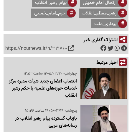
ارتحال امام خمینی
پیام_رهبر_انقلاب
رهبر_معظم_انقلاب
حرم_امام_خمینی
بیداری_ملت
اشتراک گذاری خبر
https://nournews.ir/n/321760
اخبار مرتبط
چهارشنبه 1405/03/20 ساعت 12:52
انتصاب اعضای جدید هیأت مدیره مرکز
خدمات حوزه‌های علمیه با حکم رهبر
انقلاب
پنج‌شنبه 1405/03/14 ساعت 15:46
بازتاب گسترده پیام رهبر انقلاب در
رسانه‌های عربی