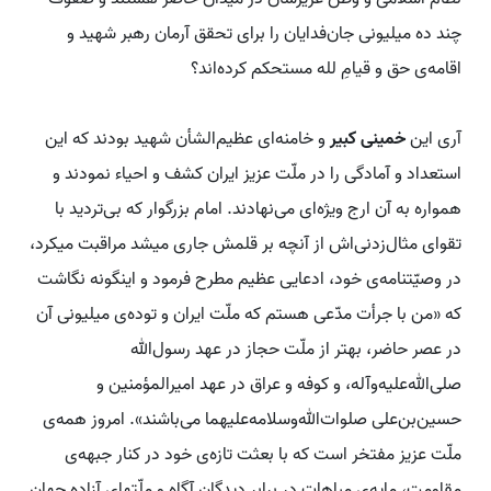
چند ده میلیونی جان‌فدایان را برای تحقق آرمان رهبر شهید و
اقامه‌ی حق و قیام‌ِ لله مستحکم کرده‌اند؟
آری این
خمینی کبیر
و خامنه‌ای عظیم‌الشأن شهید بودند که این
استعداد و آمادگی را در ملّت عزیز ایران کشف و احیاء نمودند و
همواره به آن ارج ویژه‌ای می‌نهادند. امام بزرگوار که بی‌تردید با
تقوای مثال‌زدنی‌اش از آنچه بر قلمش جاری میشد مراقبت میکرد،
در وصیّتنامه‌ی خود، ادعایی عظیم مطرح فرمود و اینگونه نگاشت
که «من با جرأت مدّعی هستم که ملّت ایران و توده‌ی میلیونی آن
در عصر حاضر، بهتر از ملّت حجاز در عهد رسول‌الله
صلی‌الله‌علیه‌وآله، و کوفه و عراق در عهد امیرالمؤمنین و
حسین‌بن‌علی صلوات‌الله‌وسلامه‌علیهما می‌باشند». امروز همه‌ی
ملّت عزیز مفتخر است که با بعثت تازه‌ی خود در کنار جبهه‌ی
مقاومت، مایه‌ی مباهات در برابر دیدگان آگاه و ملّتهای آزاده جهان