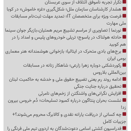
تکرار تجربه ناموفق ائتلاف از سوی عربستان
هشدار کارشناسان سازمان ملل؛ شکل‌گیری «غزه‌ خاموش» در کوبا
فرصت ویژه برای متخصصان IT؛ تمدید مهلت ثبت‌نام مسابقات
ملی مهارت
نورنما | تصاویری از مراسم تشییع مریم همتیان،بازیگر جوان سینما
حادثه هولناک در یاسوج؛ تریلی خودروهای پلیس و امداد را در
هم کوبید
برج‌های بادی متحرک در ایتالیا؛ بازخوانی هوشمندانه هنر معماری
بومی ایران
رکوردشکنی دوباره زهرا زارعی؛ شاهکار زنانه در مسابقات
بین‌المللی بلاروس
ادامه روند رم یعنی تضییع حقوق ملی و خدشه به حاکمیت لبنان
تحقیق درباره جنایت جنگی
افزایش نگرانی‌های واشنگتن از زخم‌های نامرئی
نشست بحران پنتاگون درباره کمبود تسلیحات؛ دُم خروس بیرون
زد!
چه کسانی از دریافت یارانه نقدی و کالابرگ محروم می‌شوند؟+
جزییات کامل
فدراسیون کشتی اسامی دعوت‌شدگان به اردوی تیم ملی فرنگی را