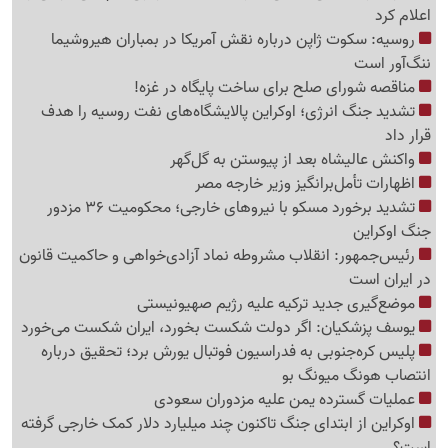
اعلام کرد
روسیه: سکوت ژاپن درباره نقش آمریکا در بمباران هیروشیما
ننگ‌آور است
مناقصه شورای صلح برای ساخت پایگاه در غزه!
تشدید جنگ انرژی؛ اوکراین پالایشگاه‌های نفت روسیه را هدف
قرار داد
واکنش عالیشاه بعد از پیوستن به گل‌گهر
اظهارات تأمل‌برانگیز وزیر خارجه مصر
تشدید برخورد مسکو با نیروهای خارجی؛ محکومیت 36 مزدور
جنگ اوکراین
رئیس‌جمهور: انقلاب مشروطه نماد آزادی‌خواهی و حاکمیت قانون
در ایران است
موضع‌گیری جدید ترکیه علیه رژیم صهیونیستی
یوسف پزشکیان: اگر دولت شکست بخورد، ایران شکست می‌خورد
پلیس کره‌جنوبی به فدراسیون فوتبال یورش برد؛ تحقیق درباره
انتصاب هونگ میونگ بو
عملیات گسترده یمن علیه مزدوران سعودی
اوکراین از ابتدای جنگ تاکنون چند میلیارد دلار کمک خارجی گرفته
است؟