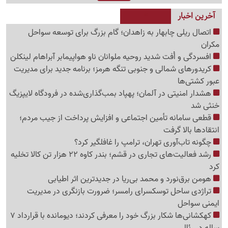
آخرین اخبار
اتصال ریلی چابهار به زاهدان؛ گام بزرگ برای توسعه سواحل
مکران
افسردگی و اُفت شدید روحیه ملوانان ناو هواپیمابر آبراهام لینکلن
کریدورهای شمالی و جنوبی تنگه هرمز؛ برنامه جدید برای مدیریت
عبور کشتی‌ها
هشدار امنیتی در آلمان؛ پهپاد بمب‌گذاری‌شده در فرودگاه لایپزیگ
خنثی شد
قطعی سامانه تأمین اجتماعی و افزایش پرداخت از جیب مردم؛
انتقادها بالا گرفت
چگونه تاب‌آوری تهران، ترامپ را غافلگیر کرد؟
رشد فعالیت‌های تجاری در قشم؛ بندر کاوه 22 هزار تن کالا تخلیه
کرد
هومن برق‌نورد و محمد بی‌ریا در جدیدترین اثر اطیابی
تراژدی ساحل توسکسرای رامسر؛ ضرورت بازنگری در مدیریت
ایمنی سواحل
کهکشانی‌ها شکار بزرگ خود را معرفی کردند؛ دیومانده با قرارداد 7
ساله در رئال