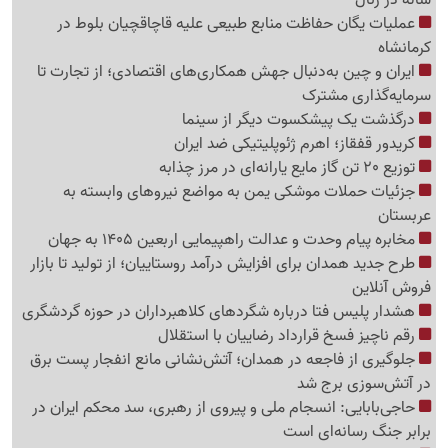
عملیات یگان حفاظت منابع طبیعی علیه قاچاقچیان بلوط در
کرمانشاه
ایران و چین به‌دنبال جهش همکاری‌های اقتصادی؛ از تجارت تا
سرمایه‌گذاری مشترک
درگذشت یک پیشکسوت دیگر از سینما
کریدور قفقاز؛ اهرم ژئوپلیتیکی ضد ایران
توزیع 20 تن گاز مایع یارانه‌ای در مرز چذابه
جزئیات حملات موشکی یمن به مواضع نیروهای وابسته به
عربستان
مخابره پیام وحدت و عدالت راهپیمایی اربعین 1405 به جهان
طرح جدید همدان برای افزایش درآمد روستاییان؛ از تولید تا بازار
فروش آنلاین
هشدار پلیس فتا درباره شگردهای کلاهبرداران در حوزه گردشگری
رقم ناچیز فسخ قرارداد رضاییان با استقلال
جلوگیری از فاجعه در همدان؛ آتش‌نشانی مانع انفجار پست برق
در آتش‌سوزی برج شد
حاجی‌بابایی: انسجام ملی و پیروی از رهبری، سد محکم ایران در
برابر جنگ رسانه‌ای است