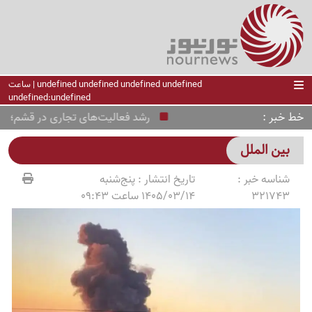
undefined undefined undefined undefined | ساعت
undefined:undefined
خط خبر
رشد فعالیت‌های تجاری در قشم؛ بندر کاوه 22 هزار تن کالا تخلی
بین الملل
شناسه خبر :
تاریخ انتشار :
پنج‌شنبه
321743
1405/03/14 ساعت 09:43