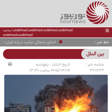
undefined undefined undefined undefined | ساعت
undefined:undefined
خط خبر
ادعای جنجالی ترامپ درباره ایران؛ «اوضا
بین الملل
شناسه خبر :
تاریخ انتشار :
پنج‌شنبه
321733
1405/03/14 ساعت 13:30