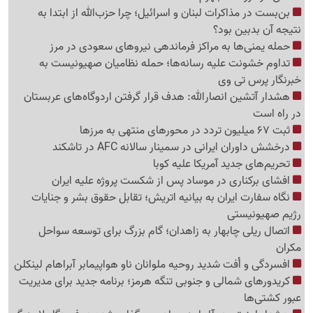
بن‌بست در مذاکرات لبنان و اسرائیل؛ چرا حزب‌الله از ابتدا به
نتیجه آن بدبین بود؟
حمله یمنی‌ها به مراکز فرماندهی نیروهای سعودی در مرز
تداوم خشونت علیه رسانه‌ها؛ حمله نظامیان صهیونیست به
خبرنگار پرس تی وی
هشدار آتشین انصارالله: هدف قرار گرفتن اردوگاه‌های عربستان
در راه است
ثبت 67 میلیون تردد در محورهای منتهی به مرزها
درخشش داوران ایرانی در سمینار سالانه AFC در تاشکند
تحریم‌های جدید آمریکا علیه کوبا
افشای برکناری در موساد پس از شکست پروژه علیه ایران
نگاه سفارت ایران به بیانیه اتریش؛ تقابل حقوق بشر و جنایات
رژیم صهیونیستی
اتصال ریلی چابهار به زاهدان؛ گام بزرگ برای توسعه سواحل
مکران
افسردگی و اُفت شدید روحیه ملوانان ناو هواپیمابر آبراهام لینکلن
کریدورهای شمالی و جنوبی تنگه هرمز؛ برنامه جدید برای مدیریت
عبور کشتی‌ها