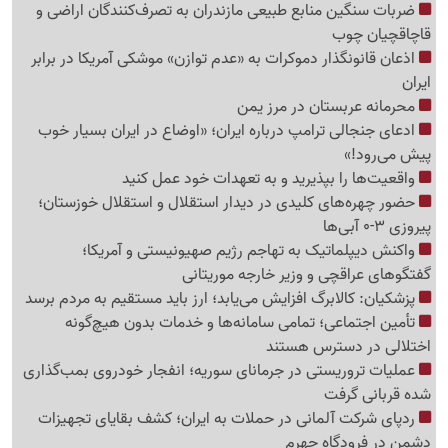
ضربات سنگین منابع طبیعی مازندران به تصرف‌کنندگان اراضی و
قاچاقچیان چوب
اذعان قانونگذار دموکرات به «عدم توازن» موشکی آمریکا در برابر
ایران
محرمانه عربستان در مرز یمن
ادعای جنجالی ترامپ درباره ایران؛ «اوضاع در ایران بسیار خوب
پیش می‌رود!»
واقعیت‌ها را بپذیرید و به تعهدات خود عمل کنید
حضور چهره‌های کلیدی در دیدار استقلال و استقلال خوزستان؛
پیروزی 3-0 آبی‌ها
واکنش دیپلماتیک به تهاجم رژیم صهیونیستی و آمریکا؛
گفتگوهای عراقچی و وزیر خارجه موریتانی
پزشکیان: کالابرگ افزایش می‌یابد؛ ارز باید مستقیم به مردم برسد
تأمین اجتماعی؛ تمامی سامانه‌ها و خدمات بدون هیچ‌گونه
اختلالی در دسترس هستند
عملیات تروریستی در جرمانای سوریه؛ انفجار خودروی بمب‌گذاری
شده قربانی گرفت
ردپای شرکت آلمانی در حملات به ایران؛ کشف بقایای تجهیزات
دشمن در فرودگاه جهرم