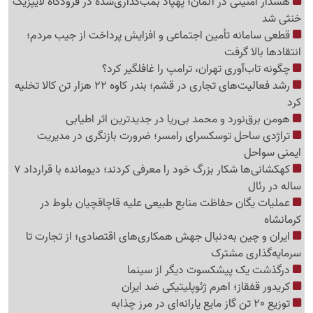
هشدار امنیتی در آلمان؛ پهپاد بمب‌گذاری‌شده در فرودگاه لایپزیگ
خنثی شد
قطعی سامانه تأمین اجتماعی و افزایش پرداخت از جیب مردم؛
انتقادها بالا گرفت
چگونه تاب‌آوری تهران، ترامپ را غافلگیر کرد؟
رشد فعالیت‌های تجاری در قشم؛ بندر کاوه 22 هزار تن کالا تخلیه
کرد
هومن برق‌نورد و محمد بی‌ریا در جدیدترین اثر اطیابی
تراژدی ساحل توسکسرای رامسر؛ ضرورت بازنگری در مدیریت
ایمنی سواحل
کهکشانی‌ها شکار بزرگ خود را معرفی کردند؛ دیومانده با قرارداد 7
ساله در رئال
عملیات یگان حفاظت منابع طبیعی علیه قاچاقچیان بلوط در
کرمانشاه
ایران و چین به‌دنبال جهش همکاری‌های اقتصادی؛ از تجارت تا
سرمایه‌گذاری مشترک
درگذشت یک پیشکسوت دیگر از سینما
کریدور قفقاز؛ اهرم ژئوپلیتیکی ضد ایران
توزیع 20 تن گاز مایع یارانه‌ای در مرز چذابه