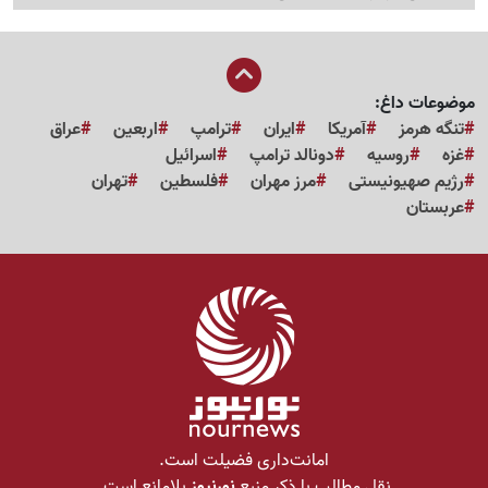
موضوعات داغ:
تنگه هرمز
آمریکا
ایران
ترامپ
اربعین
عراق
غزه
روسیه
دونالد ترامپ
اسرائیل
رژیم صهیونیستی
مرز مهران
فلسطین
تهران
عربستان
امانت‌داری فضیلت است.
نقل مطالب با ذکر منبع
نورنیوز
بلامانع است.