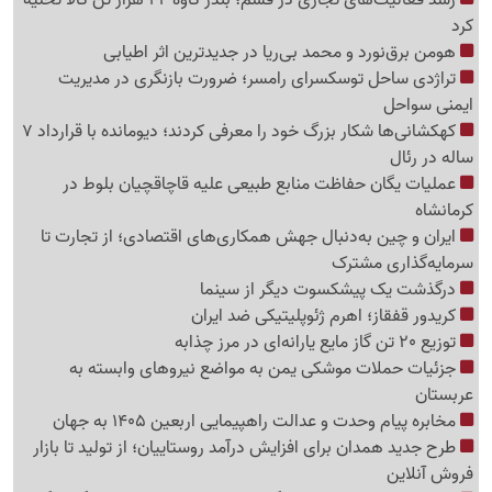
کرد
هومن برق‌نورد و محمد بی‌ریا در جدیدترین اثر اطیابی
تراژدی ساحل توسکسرای رامسر؛ ضرورت بازنگری در مدیریت
ایمنی سواحل
کهکشانی‌ها شکار بزرگ خود را معرفی کردند؛ دیومانده با قرارداد 7
ساله در رئال
عملیات یگان حفاظت منابع طبیعی علیه قاچاقچیان بلوط در
کرمانشاه
ایران و چین به‌دنبال جهش همکاری‌های اقتصادی؛ از تجارت تا
سرمایه‌گذاری مشترک
درگذشت یک پیشکسوت دیگر از سینما
کریدور قفقاز؛ اهرم ژئوپلیتیکی ضد ایران
توزیع 20 تن گاز مایع یارانه‌ای در مرز چذابه
جزئیات حملات موشکی یمن به مواضع نیروهای وابسته به
عربستان
مخابره پیام وحدت و عدالت راهپیمایی اربعین 1405 به جهان
طرح جدید همدان برای افزایش درآمد روستاییان؛ از تولید تا بازار
فروش آنلاین