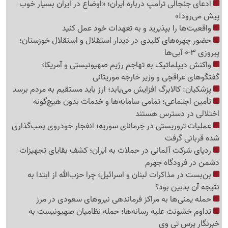
ادعای جنجالی ترامپ درباره ایران؛ «اوضاع در ایران بسیار خوب
پیش می‌رود!»
واقعیت‌ها را بپذیرید و به تعهدات خود عمل کنید
حضور چهره‌های کلیدی در دیدار استقلال و استقلال خوزستان؛
پیروزی 3-0 آبی‌ها
واکنش دیپلماتیک به تهاجم رژیم صهیونیستی و آمریکا؛
گفتگوهای عراقچی و وزیر خارجه موریتانی
پزشکیان: کالابرگ افزایش می‌یابد؛ ارز باید مستقیم به مردم برسد
تأمین اجتماعی؛ تمامی سامانه‌ها و خدمات بدون هیچ‌گونه
اختلالی در دسترس هستند
عملیات تروریستی در جرمانای سوریه؛ انفجار خودروی بمب‌گذاری
شده قربانی گرفت
ردپای شرکت آلمانی در حملات به ایران؛ کشف بقایای تجهیزات
دشمن در فرودگاه جهرم
بن‌بست در مذاکرات لبنان و اسرائیل؛ چرا حزب‌الله از ابتدا به
نتیجه آن بدبین بود؟
حمله یمنی‌ها به مراکز فرماندهی نیروهای سعودی در مرز
تداوم خشونت علیه رسانه‌ها؛ حمله نظامیان صهیونیست به
خبرنگار پرس تی وی