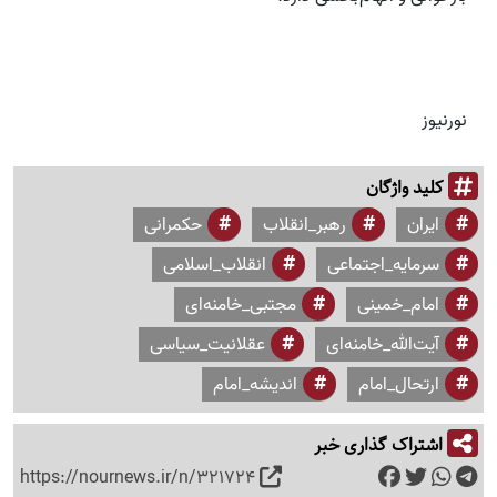
نورنیوز
کلید واژگان
ایران
رهبر_انقلاب
حکمرانی
سرمایه_اجتماعی
انقلاب_اسلامی
امام_خمینی
مجتبی_خامنه‌ای
آیت‌الله_خامنه‌ای
عقلانیت_سیاسی
ارتحال_امام
اندیشه_امام
اشتراک گذاری خبر
https://nournews.ir/n/321724