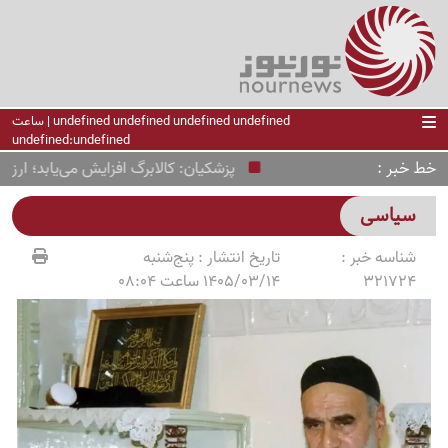
undefined undefined undefined undefined | ساعت
undefined:undefined
خط خبر
پزشکیان: کالابرگ افزایش می‌یابد؛ ارز باید 
سیاسی
شناسه خبر :
تاریخ انتشار :
پنج‌شنبه
321724
1405/03/14 ساعت 08:04