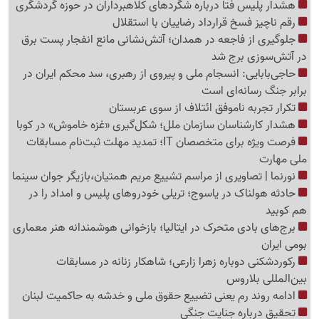
هشدار پلیس فتا درباره شگردهای کلاهبرداران در حوزه گردشگری
رقم ناچیز فسخ قرارداد رضاییان با استقلال
جلوگیری از فاجعه در همدان؛ آتش‌نشانی مانع انفجار پست برق
در آتش‌سوزی برج شد
حاجی‌بابایی: انسجام ملی و پیروی از رهبری، سد محکم ایران در
برابر جنگ رسانه‌ای است
تکرار تجربه ناموفق ائتلاف از سوی عربستان
هشدار کارشناسان سازمان ملل؛ شکل‌گیری «غزه‌ خاموش» در کوبا
فرصت ویژه برای متخصصان IT؛ تمدید مهلت ثبت‌نام مسابقات
ملی مهارت
نورنما | تصاویری از مراسم تشییع مریم همتیان،بازیگر جوان سینما
حادثه هولناک در یاسوج؛ تریلی خودروهای پلیس و امداد را در
هم کوبید
برج‌های بادی متحرک در ایتالیا؛ بازخوانی هوشمندانه هنر معماری
بومی ایران
رکوردشکنی دوباره زهرا زارعی؛ شاهکار زنانه در مسابقات
بین‌المللی بلاروس
ادامه روند رم یعنی تضییع حقوق ملی و خدشه به حاکمیت لبنان
تحقیق درباره جنایت جنگی