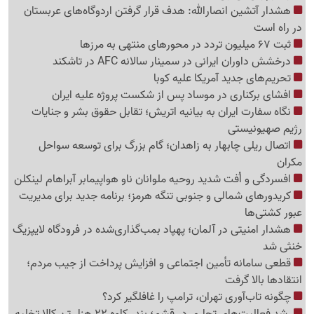
هشدار آتشین انصارالله: هدف قرار گرفتن اردوگاه‌های عربستان
در راه است
ثبت 67 میلیون تردد در محورهای منتهی به مرزها
درخشش داوران ایرانی در سمینار سالانه AFC در تاشکند
تحریم‌های جدید آمریکا علیه کوبا
افشای برکناری در موساد پس از شکست پروژه علیه ایران
نگاه سفارت ایران به بیانیه اتریش؛ تقابل حقوق بشر و جنایات
رژیم صهیونیستی
اتصال ریلی چابهار به زاهدان؛ گام بزرگ برای توسعه سواحل
مکران
افسردگی و اُفت شدید روحیه ملوانان ناو هواپیمابر آبراهام لینکلن
کریدورهای شمالی و جنوبی تنگه هرمز؛ برنامه جدید برای مدیریت
عبور کشتی‌ها
هشدار امنیتی در آلمان؛ پهپاد بمب‌گذاری‌شده در فرودگاه لایپزیگ
خنثی شد
قطعی سامانه تأمین اجتماعی و افزایش پرداخت از جیب مردم؛
انتقادها بالا گرفت
چگونه تاب‌آوری تهران، ترامپ را غافلگیر کرد؟
رشد فعالیت‌های تجاری در قشم؛ بندر کاوه 22 هزار تن کالا تخلیه