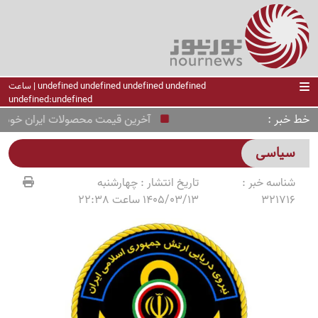
undefined undefined undefined undefined | ساعت
undefined:undefined
خط خبر
آخرین قیمت محصولات ایران خودرو امروز شنبه 17 مرداد +جدول کامل قیم
سیاسی
شناسه خبر :
تاریخ انتشار :
چهارشنبه
321716
1405/03/13 ساعت 22:38