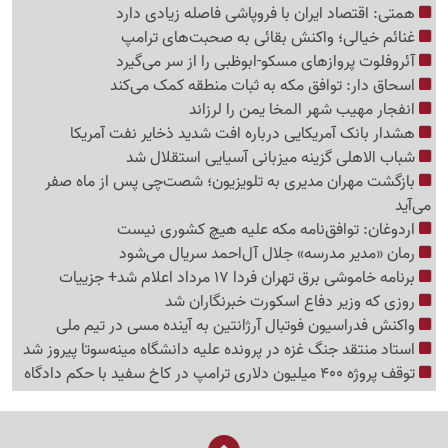
همتی: اقتصاد ایران با فروپاشی فاصله زیادی دارد
غنائم خیالی؛ واکنش بقائی به صحبت‌های ترامپ
آئروفلوت پروازهای مسکو-ابوظبی را از سر می‌گیرد
اسحاق دار: توافق مکه به ثبات منطقه کمک می‌کند
انفجار مهیب شهر المخا یمن را لرزاند
هشدار بانک آمریکایی درباره افت شدید ذخایر نفت آمریکا
شباب الاهلی گزینه میزبانی آسیایی استقلال شد
بازگشت مهران مدیری به تلویزیون؛ شصت‌چی پس از ماه صفر
می‌آید
اردوغان: توافق‌نامه مکه علیه هیچ کشوری نیست
رمان «مدیر مدرسه» جلال آل‌احمد سریال می‌شود
برنامه خاموشی برق تهران فردا 17 مرداد اعلام شد+ جزییات
روزی که وزیر دفاع اسکورت خبرنگاران شد
واکنش فدراسیون فوتبال آرژانتین به آینده مسی در تیم ملی
استاد منتقد جنگ غزه در پرونده علیه دانشگاه مینه‌سوتا پیروز شد
توقف پروژه 400 میلیون دلاری ترامپ در کاخ سفید با حکم دادگاه