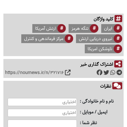
کلید واژگان
ایران
تنگه هرمز
ارتش آمریکا
نیروی دریایی ارتش
مرکز فرماندهی و کنترل
ناوشکن امریکا
اشتراک گذاری خبر
https://nournews.ir/n/321716
نظرات
نام و نام خانوادگی
ایمیل / موبایل
نظر شما