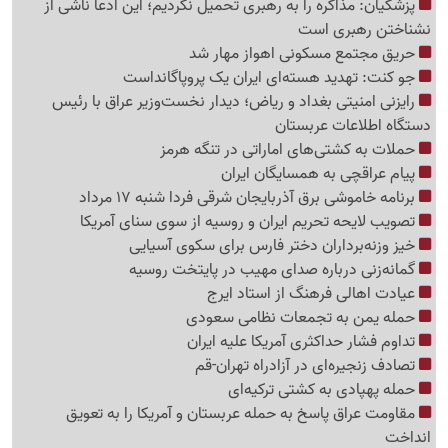
پزشکیان: مذاکره را به رهبری تحمیل نکردیم؛ این ادعا ناشی از
نشناختن رهبری است
حریق مجتمع مسکونی اهواز مهار شد
جو کنت: تهدید هسته‌ای ایران یک پروپاگانداست
رایزنی امنیتی بغداد و ریاض؛ دیدار نخست‌وزیر عراق با رئیس
دستگاه اطلاعات عربستان
حملات به کشتی‌های اماراتی در تنگه هرمز
پیام عراقچی به همسایگان ایران
برنامه خاموشی برق آذربایجان شرقی فردا شنبه 17 مرداد
تصویب لایحه تحریم ایران و روسیه از سوی سنای آمریکا
خیز وزنه‌برداران دختر فارس برای سکوی آسیایی
گمانه‌زنی درباره صدای مهیب در پایتخت روسیه
عیادت اهالی فرهنگ از استاد ایرج
حمله یمن به تجمعات نظامی سعودی
تداوم فشار حداکثری آمریکا علیه ایران
تصادف زنجیره‌ای در آزادراه تهران-قم
حمله پهپادی به کشتی ترکیه‌ای
مقاومت عراق پاسخ به حمله عربستان و آمریکا را به تعویق
انداخت