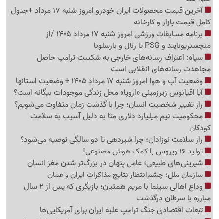
آخرین قیمت محصولات ایران خودرو امروز شنبه 17 مرداد +جدول
کامل قیمت بازار و کارخانه
برنامه مسابقات ورزشی امروز شنبه 17 مرداد 1405 /از
منچستریونایتد و PSG تا رئال و بارسلونا
سپاه: اعتراف رسانه‌های خارجی به شکست ترامپ حاصل
مجاهدت رسانه‌های انقلابی است
وضعیت آب و هوا امروز شنبه 17 مرداد 1405 + وضعیت استانها
آیا اقیانوس زیرزمینی «اروپا» محل زندگی موجودات بیگانه است؟
راز تغییر شخصیت انسان؛ چرا با گذشت زمان متفاوت می‌شویم؟
محکومیت نیم میلیارد دلاری متا به دلیل آسیب به سلامت
کودکان
راز سلامت نوزادان؛ چرا شیردهی تا دو سالگی توصیه می‌شود؟
تولید 16 ویروس با کمک هوش مصنوعی!
شیرینی‌های طبیعی؛ عامل پنهان در بزرگ‌تر شدن مغز انسان
سازمان ملل؛ چشم‌انتظار نتایج مذاکرات ایران و عمان
وداع اهالی سینما با مریم همتیان؛ بازیگری که پس از 2 سال
مبارزه با سرطان درگذشت
تبعات اقتصادی جنگ ترامپ علیه ایران برای آمریکایی‌ها