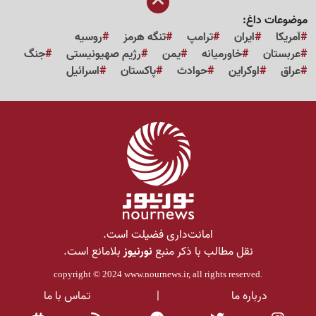
موضوعات داغ:
آمریکا
ایران
ترامپ
تنگه هرمز
روسیه
عربستان
خاورمیانه
یمن
رژیم صهیونیستی
جنگ
عراق
اوکراین
حوادث
پاکستان
اسرائیل
امانت‌داری فضیلت است.
نقل مطالب با ذکر منبع
نورنیوز
بلامانع است.
copyright © 2024
www.nournews.ir
, all rights reserved.
درباره ما
|
تماس با ما