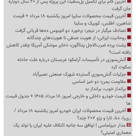
آخرین گام برای تکمیل پل‌سفید؛ این پروژه پس از 20 سال دوباره
جان گرفت
آخرین قیمت محصولات سایپا امروز یکشنبه 18 مرداد + قیمت
شاهین، اطلس، کوییک و ساینا
تصادف مرگبار در نیجر؛ برخورد دو اتوبوس ده‌ها قربانی گرفت
روحانیت ایرانی؛ از هویت صنفی تا هویت‌های چندگانه
پشت پرده ضرب‌الاجل پنتاگون؛ ذخایر موشکی آمریکا چقدر کاهش
یافته است؟
آتش‌سوزی در تأسیسات آرامکو؛ عربستان درباره علت حادثه
سکوت کرد
جزئیات آتش‌سوزی گسترده شهرک صنعتی نصیرآباد
مقاومت یمن؛ دو خیز اساسی
برانداز خوب، برانداز بد
قیمت خودرو داخلی و خارجی امروز 18 مرداد 1405 + جدول قیمت
ها
آخرین قیمت محصولات ایران خودرو امروز یکشنبه 18 مرداد /
ری‌را، دنا، تارا و پژو 207 چند؟
مدار دیپلماسی | توافق سه جانبه ائتلاف علیه ایران یا تولد یک
معماری امنیتی؟