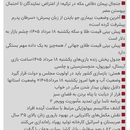
جنجال پیمان دفاعی مکه در ترکیه؛ از اعتراض نمایندگان تا احتمال
پیوستن مصر
آخرین وضعیت بیماری جو بایدن از زبان پسرش؛ «سرطان پدرم
پیشرفت کرده است»
پیش بینی قیمت طلا و سکه یکشنبه 18 مرداد 1405؛ چشم بازار به
دلار است
پیش بینی قیمت طلای جهانی / همه‌چیز به یک داده مهم بستگی
دارد
جدول پخش زنده بازی‌های یکشنبه 18 مرداد 1405؛ساعت بازی
آرسنال، لیورپول، منچسترسیتی و چلسی
همتی: بازسازی کشور باید در اولویت مجلس و دولت قرار گیرد
وضعیت آب و هوا امروز یکشنبه 18 مرداد1405+ وضعیت استانها
دلایل پنهان بیدار شدن مکرر در خواب
فرار از دیابت با پناه بردن به فضای سبز
برنامه ناسا برای تمدید مأموریت وویجر 2
کشف مکانیسم بیولوژیکی مرتبط با سلامت آینده افراد
نقش مکمل‌های باکتریایی در بهبود باروری زنان بالای 35 سال
صربستان و اسرائیل کارخانه تولید پهپاد راه‌اندازی می‌کنند
چین 82 درصد سفارش بازار کشتی‌سازی جهان را گرفت