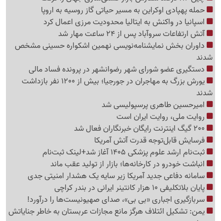
حمله پهپادی اوکراین به مسیر حیاتی گاز روسیه به اروپا
اسپانیا در واکنش به ایتالیا محدودیت مرزی اعمال کرد
آتش ارتفاعات سروآباد پس از 24 ساعت مهار شد
داوران بخش نمایشنامه‌نویسی نهمین اشکواره حسینی مشخص
شدند
دستگیری عضو شورای شهر رضوانشهر در پرونده فساد مالی
یورش بزرگ به مهاجران در جورجیا؛ بیش از 1200 نفر بازداشت
شدند
امیرحسین طاهری پرسپولیسی شد
روایت ملی، روایت ایران است
200 گیگ اینترنت رایگان خبرنگاران فعال شد
فرسایش قابل‌توجه قدرت آتش آمریکا
ثبت‌نام ارشد علوم پزشکی 1405 آغاز شد+لینک ثبت‌نام
انباشت خودرو در کارخانه‌ها؛ بازار از تولید عقب ماند
سامانه دفاعی جدید آمریکا زیر سایه یک هشدار امنیتی جدی
پایان بلاتکلیفی 10 هزار کانتینر ایرانی در بندر کراچی
سربازگیری اجباری «بی بی»، صدای صهیونیست‌ها را درآورد!
یمن: تشکیل ائتلاف هرگز مانع مجازات عربستان به خاطر جنایاتش