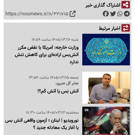
اشتراک گذاری خبر
https://nournews.ir/n/321715
اخبار مرتبط
شنبه 1405/03/16 ساعت 16:59
وزارت خارجه: آمریکا با نقض مکرر
آتش‌بس اراده‌ای برای کاهش تنش
ندارد
جمعه 1405/03/15 ساعت 13:54
صابر گل عنبری:
آتش‌ بَس یا آتش‌ کَم؟!
سه‌شنبه 1405/03/12 ساعت 18:30
نورویدیو | لبنان ؛ آزمون واقعی آتش بس
یا آغاز یک معادله جدید ؟