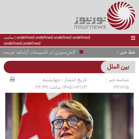
undefined undefined undefined undefined | ساعت
undefined:undefined
خط خبر
آتش‌سوزی در تأسیسات آرامکو؛ عربستان در
بین الملل
شناسه خبر :
تاریخ انتشار :
چهارشنبه
321715
1405/03/13 ساعت 22:49