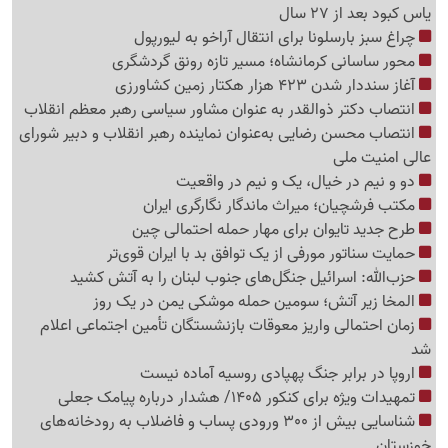
یاس کبود بعد از 27 سال
چراغ سبز بارسلونا برای انتقال آراخو به لیورپول
محور ساسانی کرمانشاه؛ مسیر تازه رونق گردشگری
آغاز سنددار شدن 423 هزار هکتار زمین کشاورزی
انتصاب دکتر ذوالقدر به عنوان مشاور سیاسی رهبر معظم انقلاب
انتصاب محسن رضایی به‌عنوان نماینده رهبر انقلاب و دبیر شورای
عالی امنیت ملی
دو و نیم در خیال، ‌یک و نیم در واقعیت
مکتب فرشچیان؛ میراث ماندگار نگارگری ایران
طرح جدید تایوان برای مهار حمله احتمالی چین
حمایت سناتور مورفی از یک توافق بد با ایران قوی‌تر
حزب‌الله: اسرائیل جنگل‌های جنوب لبنان را به آتش کشید
المخا زیر آتش؛ سومین حمله موشکی یمن در یک روز
زمان احتمالی واریز معوقات بازنشستگان تأمین اجتماعی اعلام
شد
اروپا در برابر جنگ پهپادی روسیه آماده نیست
تمهیدات ویژه برای کنکور 1405/ هشدار درباره پیامک جعلی
شناسایی بیش از 300 ورودی پساب و فاضلاب به رودخانه‌های
خوزستان