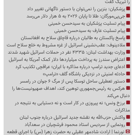
را تبریک گفت
پزشکیان: بنزین را نمی‌توان با دستور ناگهانی تغییر داد
جی‌پی‌مورگان: طلا تا پایان 2026 به 5 هزار دلار می‌رسد
پیام تسلیت پزشکیان به سیدحسن خمینی
پیام تسلیت عارف به سیدحسن خمینی
پاسخ پاکستان به طالبان درباره قاچاق سلاح به افغانستان
ملادینوف: عقب‌نشینی اسرائیل از غزه مشروط به خلع سلاح است
وزارت بهداشت لبنان: 4335 نفر در حملات اسرائیل شهید شدند
اعتراض سندرز به پرداخت میلیاردها دلار کمک آمریکا به اسرائیل
ادعای جدید ترامپ درباره مذاکره با ایران؛ عراقچی تکذیب کرد
حادثه امنیتی در نزدیکی باشگاه گلف «ترامپ»
دستور تعطیلی ساحل توسکا پس از مرگ 6 جوان در رامسر
هرکس به رئیس‌جمهوری توهین کند، اهداف صهیونیست‌ها را
دنبال می‌کند
برزخ ونس؛ نه پیروزی در کار است و نه دستیابی به نتیجه در
مذاکرات
واکنش حزب‌الله به نقشه جدید اسرائیل درباره جنوب لبنان
رونمایی از سردیس استاد محمود فرشچیان در سعدآباد
نورنما | ارادت شادمهر عقیلی به حضرت زهرا (س) با اجرای قطعه