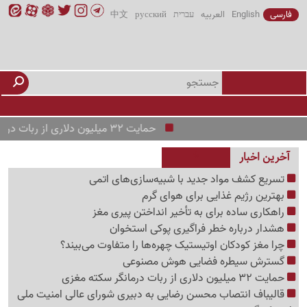
فارسی
English
العربیه
עברית
русский
中文
حمایت 32 میلیون دلاری از ربات درمانگر سکته مغزی
آخرین اخبار
تسریع کشف مواد جدید با شبیه‌سازی‌های اتمی
بهترین رژیم غذایی برای هوای گرم
راهکاری ساده برای به تأخیر انداختن پیری مغز
هشدار درباره خطر فراگیری پوکی استخوان
چرا مغز کودکان اوتیستیک چهره‌ها را متفاوت می‌بیند؟
گسترش سیطره فضایی هوش مصنوعی
حمایت 32 میلیون دلاری از ربات درمانگر سکته مغزی
قالیباف انتصاب محسن رضایی به دبیری شورای عالی امنیت ملی