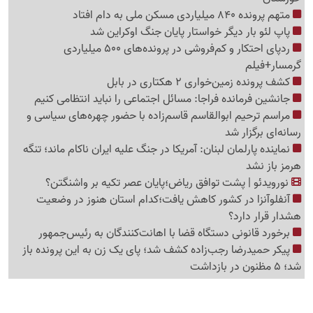
متهم پرونده 840 میلیاردی مسکن ملی به دام افتاد
پاپ لئو بار دیگر خواستار پایان جنگ اوکراین شد
ردپای احتکار و کم‌فروشی در پرونده‌های 500 میلیاردی
گرمسار+فیلم
کشف پرونده زمین‌‎خواری 2 هکتاری در بابل
جانشین فرمانده فراجا: مسائل اجتماعی را نباید انتظامی کنیم
مراسم ترحیم ابوالقاسم قاسم‌زاده با حضور چهره‌های سیاسی و
رسانه‌ای برگزار شد
نماینده پارلمان لبنان: آمریکا در جنگ علیه ایران ناکام ماند؛ تنگه
هرمز باز نشد
نورویدئو | پشت توافق ریاض؛پایان عصر تکیه بر واشنگتن؟
آنفلوآنزا در کشور کاهش یافت؛کدام استان هنوز در وضعیت
هشدار قرار دارد؟
برخورد قانونی دستگاه قضا با اهانت‌کنندگان به رئیس‌جمهور
پیکر حمیدرضا رجب‌زاده کشف شد؛ پای یک زن به این پرونده باز
شد؛ 5 مظنون در بازداشت