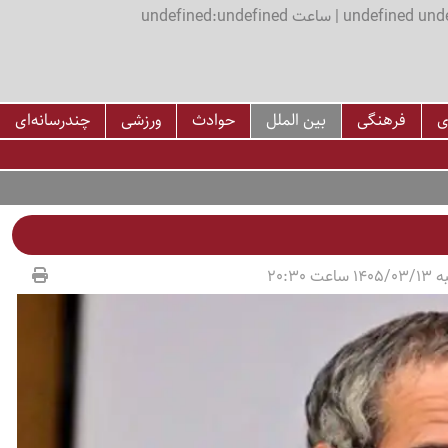
اعت undefined:undefined
ی
فرهنگی
بین الملل
حوادث
ورزشی
چندرسانه‌ای
عت 20:30