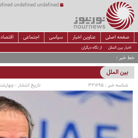
undefined undefined undefined undefined | س
صفحه اصلی
عناوین اخبار
سیاسی
اجتماعی
اقتصاد
اخبار بین الملل
از نگاه دیگران
خط خبر
بین الملل
شناسه خبر :
321695
تاریخ انتشار :
چهارشنبه 1405/03/13 سا