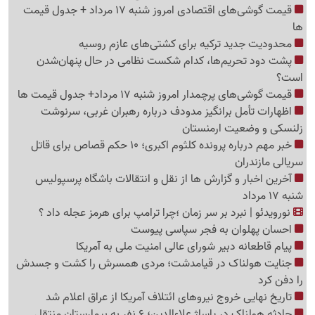
قیمت گوشی‌های اقتصادی امروز شنبه 17 مرداد + جدول قیمت
ها
محدودیت جدید ترکیه برای کشتی‌های عازم روسیه
پشت دود تحریم‌ها، کدام شکست نظامی در حال پنهان‌شدن
است؟
قیمت گوشی‌های پرچمدار امروز شنبه 17 مرداد+ جدول قیمت ها
اظهارات تأمل برانگیز مدودف درباره رهبران غربی، سرنوشت
زلنسکی و وضعیت ارمنستان
خبر مهم درباره پرونده کلثوم اکبری؛ 10 حکم قصاص برای قاتل
سریالی مازندران
آخرین اخبار و گزارش ها از نقل و انتقالات باشگاه پرسپولیس
شنبه 17 مرداد
نورویدئو | نبرد بر سر زمان ؛چرا ترامپ برای هرمز عجله داد ؟
احسان پهلوان به فجر سپاسی پیوست
پیام قاطعانه دبیر شورای عالی امنیت ملی به آمریکا
جنایت هولناک در قیامدشت؛ مردی همسرش را کشت و جسدش
را دفن کرد
تاریخ نهایی خروج نیروهای ائتلاف آمریکا از عراق اعلام شد
حادثه هولناک در پاساژ علاءالدین؛ 6 نفر به بیمارستان منتقل