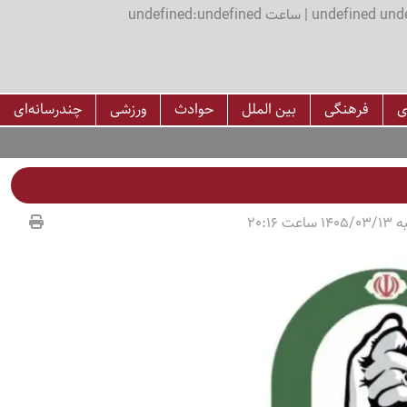
اعت undefined:undefined
ی
فرهنگی
بین الملل
حوادث
ورزشی
چندرسانه‌ای
عت 20:16