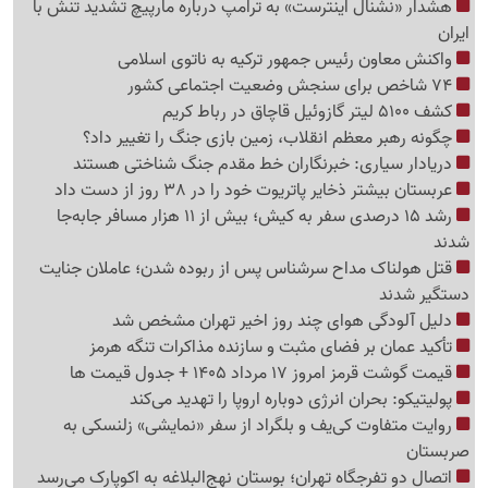
هشدار «نشنال اینترست» به ترامپ درباره مارپیچ تشدید تنش با
ایران
واکنش معاون رئیس جمهور ترکیه به ناتوی اسلامی
74 شاخص برای سنجش وضعیت اجتماعی کشور
کشف 5100 لیتر گازوئیل قاچاق در رباط کریم
چگونه رهبر معظم انقلاب، زمین بازی جنگ را تغییر داد؟
دریادار سیاری: خبرنگاران خط مقدم جنگ شناختی هستند
عربستان بیشتر ذخایر پاتریوت خود را در 38 روز از دست داد
رشد 15 درصدی سفر به کیش؛ بیش از 11 هزار مسافر جابه‌جا
شدند
قتل هولناک مداح سرشناس پس از ربوده شدن؛ عاملان جنایت
دستگیر شدند
دلیل آلودگی هوای چند روز اخیر تهران مشخص شد
تأکید عمان بر فضای مثبت و سازنده مذاکرات تنگه هرمز
قیمت گوشت قرمز امروز 17 مرداد 1405 + جدول قیمت ها
پولیتیکو: بحران انرژی دوباره اروپا را تهدید می‌کند
روایت متفاوت کی‌یف و بلگراد از سفر «نمایشی» زلنسکی به
صربستان
اتصال دو تفرجگاه تهران؛ بوستان نهج‌البلاغه به اکوپارک می‌رسد