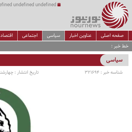
undefined undefined undefined undefined | س
صفحه اصلی
عناوین اخبار
سیاسی
اجتماعی
اقتصاد
خط خبر
سیاسی
شناسه خبر :
321694
تاریخ انتشار :
چهارشنبه 1405/03/13 سا