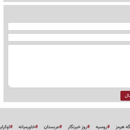
گه هرمز
روسیه
روز خبرنگار
عربستان
خاورمیانه
اوکرای