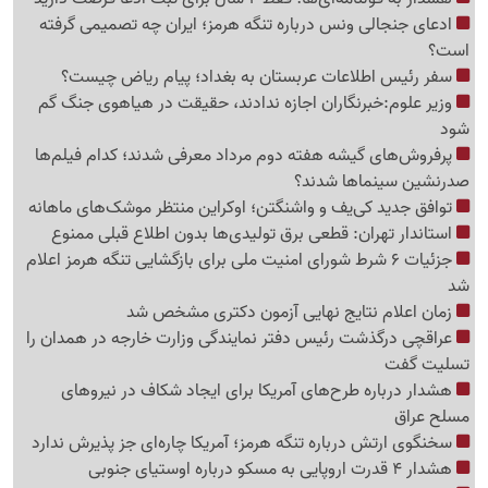
ادعای جنجالی ونس درباره تنگه هرمز؛ ایران چه تصمیمی گرفته
است؟
سفر رئیس اطلاعات عربستان به بغداد؛ پیام ریاض چیست؟
وزیر علوم:خبرنگاران اجازه ندادند، حقیقت در هیاهوی جنگ گم
شود
پرفروش‌های گیشه هفته دوم مرداد معرفی شدند؛ کدام فیلم‌ها
صدرنشین سینماها شدند؟
توافق جدید کی‌یف و واشنگتن؛ اوکراین منتظر موشک‌های ماهانه
استاندار تهران: قطعی برق تولیدی‌ها بدون اطلاع قبلی ممنوع
جزئیات 6 شرط شورای امنیت ملی برای بازگشایی تنگه هرمز اعلام
شد
زمان اعلام نتایج نهایی آزمون دکتری مشخص شد
عراقچی درگذشت رئیس دفتر نمایندگی وزارت خارجه در همدان را
تسلیت گفت
هشدار درباره طرح‌های آمریکا برای ایجاد شکاف در نیروهای
مسلح عراق
سخنگوی ارتش درباره تنگه هرمز؛ آمریکا چاره‌ای جز پذیرش ندارد
هشدار 4 قدرت اروپایی به مسکو درباره اوستیای جنوبی