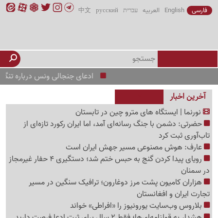
فارسی
English
العربیه
עברית
русский
中文
ادعای جنجالی ونس درباره تنگه هرم
آخرین اخبار
نورنما | ایستگاه های مترو چین در تابستان
حضرتی: دشمن با جنگ رسانه‌ای آمد، اما ایران رکورد تازه‌ای از
تاب‌آوری ثبت کرد
عارف: هوش مصنوعی مسیر جهش ایران است
رویای پیدا کردن گنج به حبس ختم شد؛ دستگیری 4 حفار غیرمجاز
در سمنان
هزاران کامیون پشت مرز دوغارون؛ ترافیک سنگین در مسیر
تجارت ایران و افغانستان
بلاروس وب‌سایت یورونیوز را «افراطی» خواند
هشدار به قولنامه‌ای‌ها؛ فقط 2 سال برای ثبت ادعا فرصت دارید