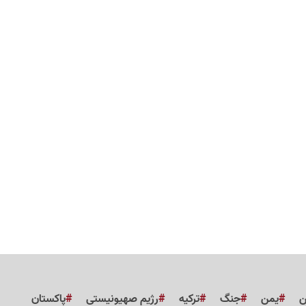
ن
یمن
جنگ
ترکیه
رژیم صهیونیستی
پاکستان