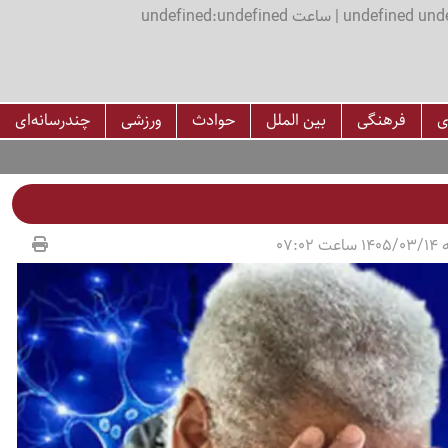
اعت undefined:undefined
ی
فرهنگی
بین الملل
حوادث
ورزشی
چندرسانه‌ای
07:02