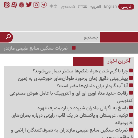
فارسی
English
العربیه
עברית
русский
中文
ضربات سنگین منابع طبیعی مازندران به تصر
آخرین اخبار
چرا با گرم شدن هوا، شکم‌ها بیشتر بیمار می‌شوند؟
پیش‌بینی دقیق زمان برخورد طوفان‌های خورشیدی به زمین
آیا آب گازدار برای دندان‌ها مضر است؟
رقابت جدید متا، اوپن ای آی و آنتروپیک با عامل هوش مصنوعی
کدنویس
پاسخ به نگرانی مادران شیرده درباره مصرف قهوه
ترکیه، عربستان و پاکستان در یک قاب؛ رایزنی درباره بحران‌های
خاورمیانه
ضربات سنگین منابع طبیعی مازندران به تصرف‌کنندگان اراضی و
قاچاقچیان چوب