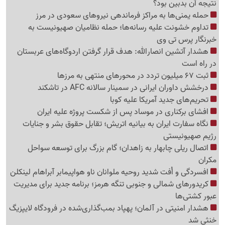
نتیجه آن بدبین بود؟
حمله یمنی‌ها به مراکز فرماندهی نیروهای سعودی در مرز
تداوم خشونت علیه رسانه‌ها؛ حمله نظامیان صهیونیست به
خبرنگار پرس تی وی
هشدار آتشین انصارالله: هدف قرار گرفتن اردوگاه‌های عربستان
در راه است
ثبت 67 میلیون تردد در محورهای منتهی به مرزها
درخشش داوران ایرانی در سمینار سالانه AFC در تاشکند
تحریم‌های جدید آمریکا علیه کوبا
افشای برکناری در موساد پس از شکست پروژه علیه ایران
نگاه سفارت ایران به بیانیه اتریش؛ تقابل حقوق بشر و جنایات
رژیم صهیونیستی
اتصال ریلی چابهار به زاهدان؛ گام بزرگ برای توسعه سواحل
مکران
افسردگی و اُفت شدید روحیه ملوانان ناو هواپیمابر آبراهام لینکلن
کریدورهای شمالی و جنوبی تنگه هرمز؛ برنامه جدید برای مدیریت
عبور کشتی‌ها
هشدار امنیتی در آلمان؛ پهپاد بمب‌گذاری‌شده در فرودگاه لایپزیگ
خنثی شد