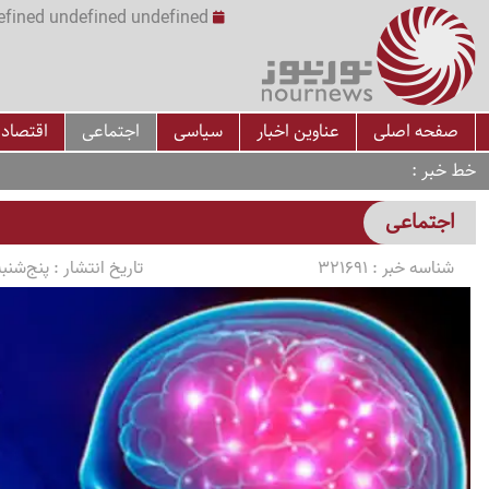
undefined undefined undefined undefined | س
صفحه اصلی
عناوین اخبار
سیاسی
اجتماعی
اقتصاد
خط خبر
اجتماعی
شناسه خبر :
321691
تاریخ انتشار :
پنج‌شنبه 1405/03/14 ساعت 