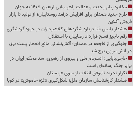
مخابره پیام وحدت و عدالت راهپیمایی اربعین 1405 به جهان
طرح جدید همدان برای افزایش درآمد روستاییان؛ از تولید تا بازار
فروش آنلاین
هشدار پلیس فتا درباره شگردهای کلاهبرداران در حوزه گردشگری
رقم ناچیز فسخ قرارداد رضاییان با استقلال
جلوگیری از فاجعه در همدان؛ آتش‌نشانی مانع انفجار پست برق
در آتش‌سوزی برج شد
حاجی‌بابایی: انسجام ملی و پیروی از رهبری، سد محکم ایران در
برابر جنگ رسانه‌ای است
تکرار تجربه ناموفق ائتلاف از سوی عربستان
هشدار کارشناسان سازمان ملل؛ شکل‌گیری «غزه‌ خاموش» در کوبا