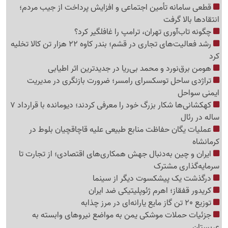
قطعی سامانه تأمین اجتماعی و افزایش پرداخت از جیب مردم؛
انتقادها بالا گرفت
چگونه تاب‌آوری تهران، ترامپ را غافلگیر کرد؟
رشد فعالیت‌های تجاری در قشم؛ بندر کاوه 22 هزار تن کالا تخلیه
کرد
هومن برق‌نورد و محمد بی‌ریا در جدیدترین اثر اطیابی
تراژدی ساحل توسکسرای رامسر؛ ضرورت بازنگری در مدیریت
ایمنی سواحل
کهکشانی‌ها شکار بزرگ خود را معرفی کردند؛ دیومانده با قرارداد 7
ساله در رئال
عملیات یگان حفاظت منابع طبیعی علیه قاچاقچیان بلوط در
کرمانشاه
ایران و چین به‌دنبال جهش همکاری‌های اقتصادی؛ از تجارت تا
سرمایه‌گذاری مشترک
درگذشت یک پیشکسوت دیگر از سینما
کریدور قفقاز؛ اهرم ژئوپلیتیکی ضد ایران
توزیع 20 تن گاز مایع یارانه‌ای در مرز چذابه
جزئیات حملات موشکی یمن به مواضع نیروهای وابسته به
عربستان