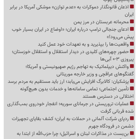
اذعان قانونگذار دموکرات به «عدم توازن» موشکی آمریکا در برابر
ایران
محرمانه عربستان در مرز یمن
ادعای جنجالی ترامپ درباره ایران؛ «اوضاع در ایران بسیار خوب
پیش می‌رود!»
واقعیت‌ها را بپذیرید و به تعهدات خود عمل کنید
حضور چهره‌های کلیدی در دیدار استقلال و استقلال خوزستان؛
پیروزی 3-0 آبی‌ها
واکنش دیپلماتیک به تهاجم رژیم صهیونیستی و آمریکا؛
گفتگوهای عراقچی و وزیر خارجه موریتانی
پزشکیان: کالابرگ افزایش می‌یابد؛ ارز باید مستقیم به مردم برسد
تأمین اجتماعی؛ تمامی سامانه‌ها و خدمات بدون هیچ‌گونه
اختلالی در دسترس هستند
عملیات تروریستی در جرمانای سوریه؛ انفجار خودروی بمب‌گذاری
شده قربانی گرفت
ردپای شرکت آلمانی در حملات به ایران؛ کشف بقایای تجهیزات
دشمن در فرودگاه جهرم
بن‌بست در مذاکرات لبنان و اسرائیل؛ چرا حزب‌الله از ابتدا به