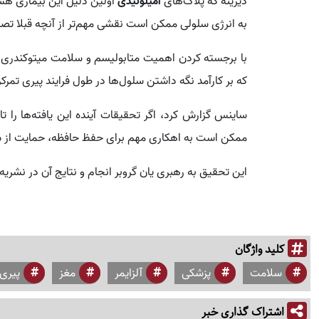
دیرینه که پلاک‌های
آمیلوئیدی
اولین دلیل این بیماری ه
به انرژی سلولی ممکن است نقشی مهم‌تر از آنچه قبلا تصور
با برجسته کردن اهمیت متابولیسم و سلامت میتوکندری، 
که بر کارآمد نگه داشتن سلول‌ها در طول فرایند پیری تمرکز 
ساینس گزارش کرد، اگر تحقیقات آینده این یافته‌ها را ت
ممکن است به اهکاری مهم برای حفظ حافظه، حمایت از س
این تحقیق به رهبری یان گروبر انجام و نتایج آن در نشریه eLife منتشر شده است
کلید واژگان
سلامت
پزشکی
آلزایمر
مغز
پیری
اشتراک گذاری خبر