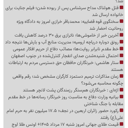
شد؟
قتل هولناک مداح سرشناس پس از ربوده شدن؛ فیلم جنایت برای
خانواده ارسال شد
سخنگوی قوه قضاییه: محمدباقر خرازی امروز به دادگاه ویژه
روحانیت احضار شد
آخرین خبر از خاموشی‌ها؛ ناترازی برق 30 درصد کاهش یافت
رونق دوباره دریاچه ارومیه؛ مدیریت منابع آب و بارش‌ها نتیجه داد
خط مقدم نابرابر روایت‌ها؛ مصائب دفاع از حریم افکار عمومی
احتمال شنیده‌شدن صدای انفجار کنترل‌شده در جنوب اصفهان
ستار هاشمی: خبرنگاران حافظان حق دسترسی مردم به ارتباطات
هستند
زمان مذاکرات ترمیم دستمزد کارگران مشخص شد؛ رقم واقعی
چگونه محاسبه می‌شود؟
اژه‌ای : خبرنگاران هم‌سنگر رزمندگان پشت لانچر هستند
بیانیه وزارت دفاع به مناسبت روز خبرنگار؛ رسانه‌ها در خط مقدم
مقابله با جنگ شناختی
رکورد حضور زائران اربعین در نجف؛ 17.5 میلیون نفر به حرم امام
علی(ع) رفتند
قیمت طلای جهانی امروز شنبه 17 مرداد 1405+ اونس طلا اوج