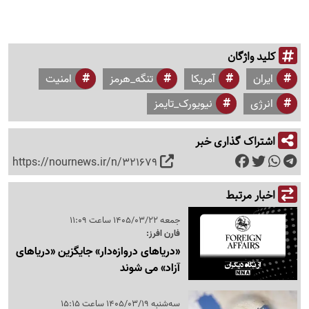
کلید واژگان
ایران
آمریکا
تنگه_هرمز
امنیت
انرژی
نیویورک_تایمز
اشتراک گذاری خبر
https://nournews.ir/n/321679
اخبار مرتبط
جمعه 1405/03/22 ساعت 11:09
فارن افرز:
«دریاهای دروازه‌دار» جایگزین «دریاهای
آزاد» می شوند
سه‌شنبه 1405/03/19 ساعت 15:15