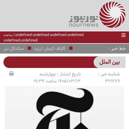
undefined undefined undefined undefined | ساعت
undefined:undefined
خط خبر
گلباف کرمان لرزید
ستادکل نیروهای مس
بین الملل
شناسه خبر :
تاریخ انتشار :
چهارشنبه
321679
1405/03/13 ساعت 19:34