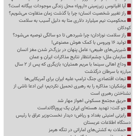
آیا اقیانوس زیرزمینی «اروپا» محل زندگی موجودات بیگانه است؟
راز تغییر شخصیت انسان؛ چرا با گذشت زمان متفاوت می‌شویم؟
محکومیت نیم میلیارد دلاری متا به دلیل آسیب به سلامت
کودکان
راز سلامت نوزادان؛ چرا شیردهی تا دو سالگی توصیه می‌شود؟
تولید 16 ویروس با کمک هوش مصنوعی!
شیرینی‌های طبیعی؛ عامل پنهان در بزرگ‌تر شدن مغز انسان
سازمان ملل؛ چشم‌انتظار نتایج مذاکرات ایران و عمان
وداع اهالی سینما با مریم همتیان؛ بازیگری که پس از 2 سال
مبارزه با سرطان درگذشت
تبعات اقتصادی جنگ ترامپ علیه ایران برای آمریکایی‌ها
پزشکیان: مذاکره را به رهبری تحمیل نکردیم؛ این ادعا ناشی از
نشناختن رهبری است
حریق مجتمع مسکونی اهواز مهار شد
جو کنت: تهدید هسته‌ای ایران یک پروپاگانداست
رایزنی امنیتی بغداد و ریاض؛ دیدار نخست‌وزیر عراق با رئیس
دستگاه اطلاعات عربستان
حملات به کشتی‌های اماراتی در تنگه هرمز