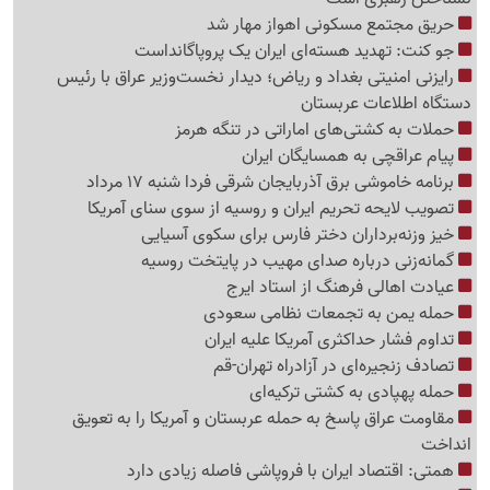
حریق مجتمع مسکونی اهواز مهار شد
جو کنت: تهدید هسته‌ای ایران یک پروپاگانداست
رایزنی امنیتی بغداد و ریاض؛ دیدار نخست‌وزیر عراق با رئیس
دستگاه اطلاعات عربستان
حملات به کشتی‌های اماراتی در تنگه هرمز
پیام عراقچی به همسایگان ایران
برنامه خاموشی برق آذربایجان شرقی فردا شنبه 17 مرداد
تصویب لایحه تحریم ایران و روسیه از سوی سنای آمریکا
خیز وزنه‌برداران دختر فارس برای سکوی آسیایی
گمانه‌زنی درباره صدای مهیب در پایتخت روسیه
عیادت اهالی فرهنگ از استاد ایرج
حمله یمن به تجمعات نظامی سعودی
تداوم فشار حداکثری آمریکا علیه ایران
تصادف زنجیره‌ای در آزادراه تهران-قم
حمله پهپادی به کشتی ترکیه‌ای
مقاومت عراق پاسخ به حمله عربستان و آمریکا را به تعویق
انداخت
همتی: اقتصاد ایران با فروپاشی فاصله زیادی دارد