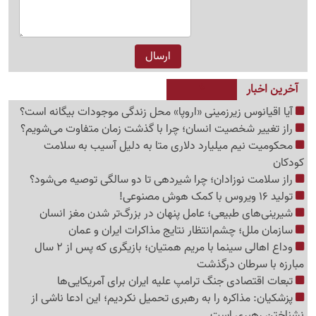
آخرین اخبار
آیا اقیانوس زیرزمینی «اروپا» محل زندگی موجودات بیگانه است؟
راز تغییر شخصیت انسان؛ چرا با گذشت زمان متفاوت می‌شویم؟
محکومیت نیم میلیارد دلاری متا به دلیل آسیب به سلامت
کودکان
راز سلامت نوزادان؛ چرا شیردهی تا دو سالگی توصیه می‌شود؟
تولید 16 ویروس با کمک هوش مصنوعی!
شیرینی‌های طبیعی؛ عامل پنهان در بزرگ‌تر شدن مغز انسان
سازمان ملل؛ چشم‌انتظار نتایج مذاکرات ایران و عمان
وداع اهالی سینما با مریم همتیان؛ بازیگری که پس از 2 سال
مبارزه با سرطان درگذشت
تبعات اقتصادی جنگ ترامپ علیه ایران برای آمریکایی‌ها
پزشکیان: مذاکره را به رهبری تحمیل نکردیم؛ این ادعا ناشی از
نشناختن رهبری است