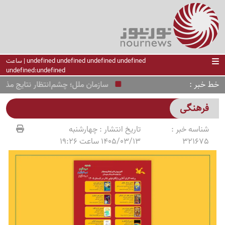
undefined undefined undefined undefined | ساعت
undefined:undefined
خط خبر
سازمان ملل؛ چشم‌انتظار نتایج مذاکرات 
فرهنگی
شناسه خبر :
تاریخ انتشار :
چهارشنبه
321675
1405/03/13 ساعت 19:26