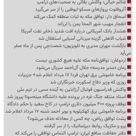
غنائم خیالی؛ واکنش بقائی به صحبت‌های ترامپ
آئروفلوت پروازهای مسکو-ابوظبی را از سر می‌گیرد
اسحاق دار: توافق مکه به ثبات منطقه کمک می‌کند
انفجار مهیب شهر المخا یمن را لرزاند
هشدار بانک آمریکایی درباره افت شدید ذخایر نفت آمریکا
شباب الاهلی گزینه میزبانی آسیایی استقلال شد
بازگشت مهران مدیری به تلویزیون؛ شصت‌چی پس از ماه صفر
می‌آید
اردوغان: توافق‌نامه مکه علیه هیچ کشوری نیست
رمان «مدیر مدرسه» جلال آل‌احمد سریال می‌شود
برنامه خاموشی برق تهران فردا 17 مرداد اعلام شد+ جزییات
روزی که وزیر دفاع اسکورت خبرنگاران شد
واکنش فدراسیون فوتبال آرژانتین به آینده مسی در تیم ملی
استاد منتقد جنگ غزه در پرونده علیه دانشگاه مینه‌سوتا پیروز شد
توقف پروژه 400 میلیون دلاری ترامپ در کاخ سفید با حکم دادگاه
برنامه خاموشی برق کهکیلویه و بویر احمد شنبه 17 مرداد اعلام شد
پشت توافق ریاض، چه کسی از معادله حذف می‌شود؟
پرو و مکزیک روابط دیپلماتیک را از سر گرفتند
دفتر حفاظت منافع ایران: ترامپ التماس توافقی را می‌کند که