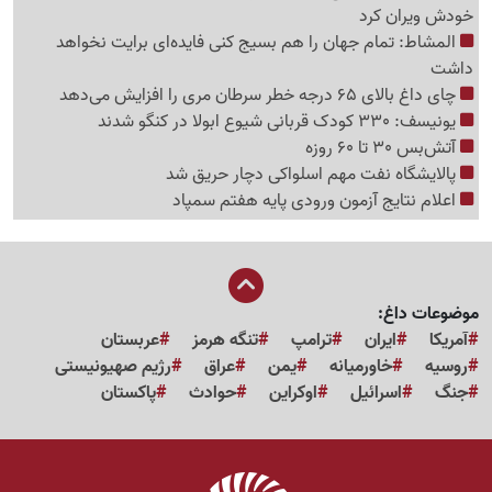
خودش ویران کرد
المشاط: تمام جهان را هم بسیج کنی فایده‌ای برایت نخواهد
داشت
چای داغ بالای 65 درجه خطر سرطان مری را افزایش می‌دهد
یونیسف: 330 کودک قربانی شیوع ابولا در کنگو شدند
آتش‌بس 30 تا 60 روزه
پالایشگاه نفت مهم اسلواکی دچار حریق شد
اعلام نتایج آزمون ورودی پایه هفتم سمپاد
موضوعات داغ:
آمریکا
ایران
ترامپ
تنگه هرمز
عربستان
روسیه
خاورمیانه
یمن
عراق
رژیم صهیونیستی
جنگ
اسرائیل
اوکراین
حوادث
پاکستان