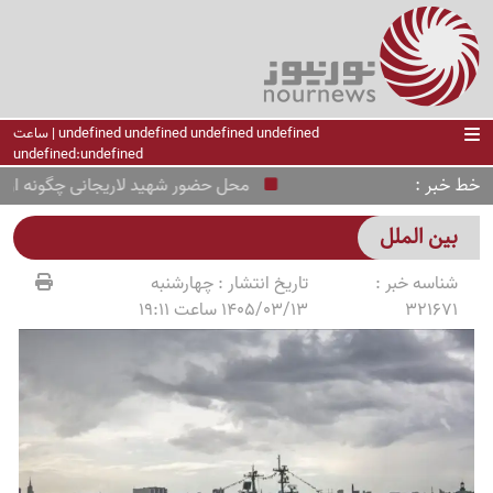
undefined undefined undefined undefined | ساعت
undefined:undefined
خط خبر
محل حضور شهید لاریجانی چگونه از سو
بین الملل
شناسه خبر :
تاریخ انتشار :
چهارشنبه
321671
1405/03/13 ساعت 19:11