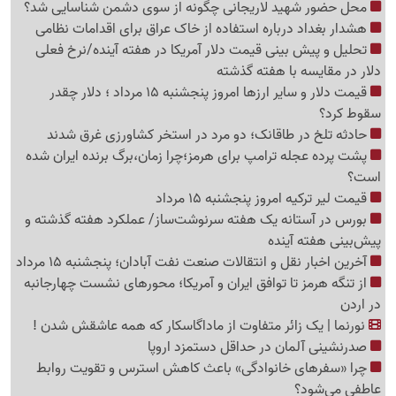
محل حضور شهید لاریجانی چگونه از سوی دشمن شناسایی شد؟
هشدار بغداد درباره استفاده از خاک عراق برای اقدامات نظامی
تحلیل و پیش بینی قیمت دلار آمریکا در هفته آینده/نرخ فعلی
دلار در مقایسه با هفته گذشته
قیمت دلار و سایر ارزها امروز پنجشنبه 15 مرداد ؛ دلار چقدر
سقوط کرد؟
حادثه تلخ در طاقانک؛ دو مرد در استخر کشاورزی غرق شدند
پشت پرده عجله ترامپ برای هرمز؛چرا زمان،برگ برنده ایران شده
است؟
قیمت لیر ترکیه امروز پنجشنبه 15 مرداد
بورس در آستانه یک هفته سرنوشت‌ساز/ عملکرد هفته گذشته و
پیش‌بینی هفته آینده
آخرین اخبار نقل‌ و انتقالات صنعت نفت آبادان؛ پنجشنبه 15 مرداد
از تنگه هرمز تا توافق ایران و آمریکا؛ محورهای نشست چهارجانبه
در اردن
نورنما | یک زائر متفاوت از ماداگاسکار که همه عاشقش شدن !
صدرنشینی آلمان در حداقل دستمزد اروپا
چرا «سفرهای خانوادگی» باعث کاهش استرس و تقویت روابط
عاطفی می‌شود؟