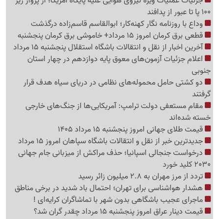
جزئیات عملیات ویژه نیروی هوایی علیه پایگاه آمریکا؛ از پرواز زیر
100 پا تا عبور از پدافند
وداع با روزنامه نگار کهنه‌کار؛ ابوالقاسم قاسم‌زاده درگذشت
قطعی برق کرمان امروز 15 مرداد+ خاموشی برق کرمان پنجشنبه
آخرین اخبار از نقل و انتقالات باشگاه استقلال پنجشنبه 15 مرداد
اعلام جزئیات آزمون‌های معوق پایه دوازدهم در چهار استان
جنوبی
دو کشتی حامل محموله‌های نظامی در دریای سیاه هدف قرار
گرفتند
مقام مستعفی دولت ترامپ: آمریکایی‌ها از جنگ‌های خارجی
خسته شده‌اند
قیمت طلای جهانی امروز پنجشنبه 15 مرداد 1405
جدیدترین خبر از نقل و انتقالات باشگاه سپاهان امروز 15 مرداد
درخواست جنجالی اسپانیا؛ حذف مراکش از میزبانی جام جهانی
2030 کلید خورد
تردد از مرز مهران به 2.8 میلیون زائر رسید
هشدار هواشناسی برای تهران؛ احتمال باد شدید در برخی مناطق
ماجرای عجیب باشگاهی بدون شهر با تماشاگران کرایه‌ای !
قیمت دینار عراق امروز پنجشنبه 15 مرداد چقدر گران شد؟