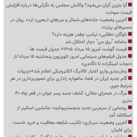
آیا بنزین گران می‌شود؟ واکنش مجلس به نگرانی‌ها درباره افزایش
قیمت سوخت
آخرین وضعیت جاده‌های شمال و مرزهای اربعین؛ تردد روان در
مسیرهای پرتردد
ناوگان «طلایی» ترامپ چقدر هزینه دارد؟
سامانه "برق من" دچار اختلال شد
قیمت گوشت امروز 15 مرداد 1405+ جدول قیمت ها
جدول فیلم‌های سینمایی امروز تلویزیون پنجشنبه 15 مرداد/از
«نجات لنینگراد» تا «گاندی»
زمان‌بندی واریز اعتبار کالابرگ الکترونیکی اعلام شد+جزییات
گام جدید ایران در فضا؛ ماهواره راداری برای تصویربرداری در هر
شرایط جوی
مرگ در صحرای جلالی؛ کشف جسد پسر جوان در قعر چاه 40
متری
رونمایی از سرمربی جدید منچستریونایتد؛ جانشین اسکینر از
اسکاتلند آمد
آخرین وضعیت سربازی؛ تکذیب شایعه معافیت و خرید خدمت
برای غایبان