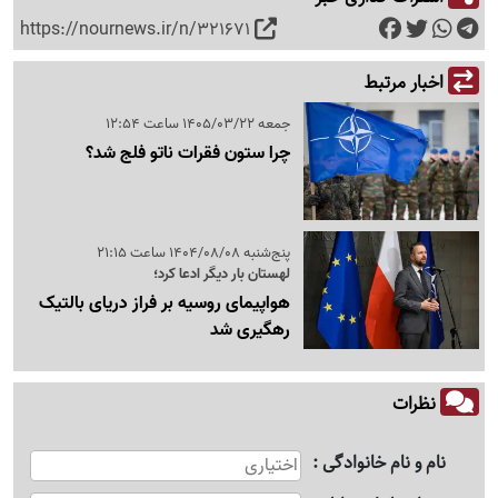
https://nournews.ir/n/321671
اخبار مرتبط
جمعه 1405/03/22 ساعت 12:54
چرا ستون فقرات ناتو فلج شد؟
پنج‌شنبه 1404/08/08 ساعت 21:15
لهستان بار دیگر ادعا کرد؛
هواپیمای روسیه بر فراز دریای بالتیک
رهگیری شد
نظرات
نام و نام خانوادگی