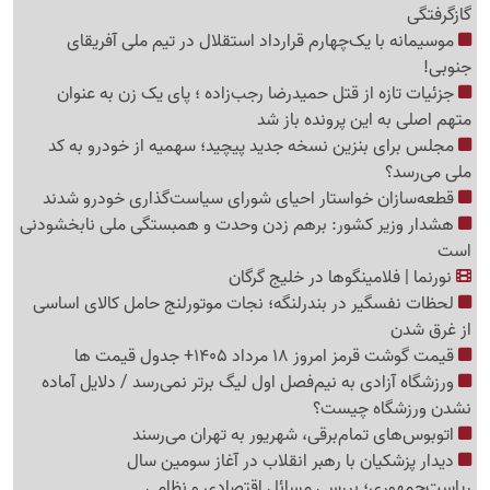
گازگرفتگی
موسیمانه با یک‌چهارم قرارداد استقلال در تیم ملی آفریقای
جنوبی!
جزئیات تازه از قتل حمیدرضا رجب‌زاده ؛ پای یک زن به عنوان
متهم اصلی به این پرونده باز شد
مجلس برای بنزین نسخه جدید پیچید؛ سهمیه از خودرو به کد
ملی می‌رسد؟
قطعه‌سازان خواستار احیای شورای سیاست‌گذاری خودرو شدند
هشدار وزیر کشور: برهم زدن وحدت و همبستگی ملی نابخشودنی
است
نورنما | فلامینگوها در خلیج گرگان
لحظات نفسگیر در بندرلنگه؛ نجات موتورلنج حامل کالای اساسی
از غرق شدن
قیمت گوشت قرمز امروز 18 مرداد 1405+ جدول قیمت ها
ورزشگاه آزادی به نیم‌فصل اول لیگ برتر نمی‌رسد / دلایل آماده
نشدن ورزشگاه چیست؟
اتوبوس‌های تمام‌برقی، شهریور به تهران می‌رسند
دیدار پزشکیان با رهبر انقلاب در آغاز سومین سال
ریاست‌جمهوری؛ بررسی مسائل اقتصادی و نظامی