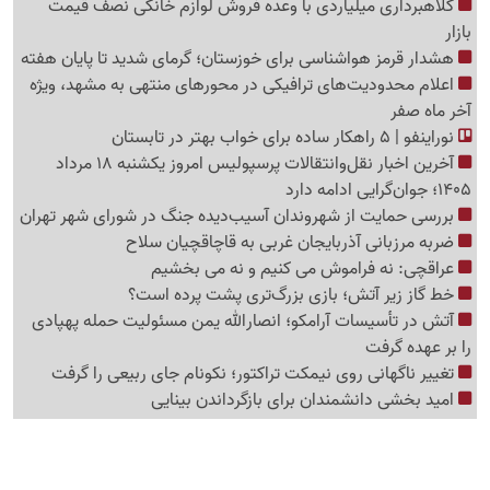
کلاهبرداری میلیاردی با وعده فروش لوازم خانگی نصف قیمت
بازار
هشدار قرمز هواشناسی برای خوزستان؛ گرمای شدید تا پایان هفته
اعلام محدودیت‌های ترافیکی در محورهای منتهی به مشهد، ویژه
آخر ماه صفر
نوراینفو | 5 راهکار ساده برای خواب بهتر در تابستان
آخرین اخبار نقل‌وانتقالات پرسپولیس امروز یکشنبه 18 مرداد
1405؛ جوان‌گرایی ادامه دارد
بررسی حمایت از شهروندان آسیب‌دیده جنگ در شورای شهر تهران
ضربه مرزبانی آذربایجان غربی به قاچاقچیان سلاح
عراقچی: نه فراموش می کنیم و نه می بخشیم
خط گاز زیر آتش؛ بازی بزرگ‌تری پشت پرده است؟
آتش در تأسیسات آرامکو؛ انصارالله یمن مسئولیت حمله پهپادی
را بر عهده گرفت
تغییر ناگهانی روی نیمکت تراکتور؛ نکونام جای ربیعی را گرفت
امید بخشی دانشمندان برای بازگرداندن بینایی