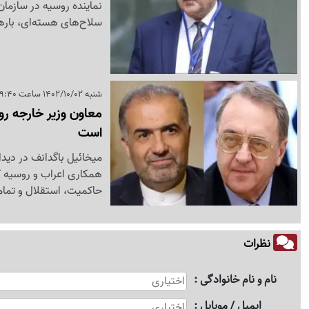
نماینده روسیه در سازمان
سلاح‌های هسته‌ای، بارها
شنبه 1402/10/02 ساعت 19:40
معاون وزیر خارجه رو
است
میخائیل باگدانف در دید
حاکمیت، استقلال و تما
نظرات
نام و نام خانوادگی
ایمیل / موبایل