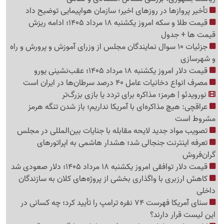
تأخیر پروازها در روزهای اخیر؛ سازمان هواپیمایی توضیح داد
قیمت طلا و سکه امروز یکشنبه 18 مرداد 1405؛ ادامه ریزش
قیمت ها + جدول
جزئیات 10 سوال نمایندگان مجلس از وزرای آموزش و پرورش و راه
و شهرسازی
قیمت دلار امروز یکشنبه 18 مرداد 1405؛ عقب‌نشینی یورو
مصرف انواع دخانیات عامل 40 درصد سرطان‌ها در ایران است
نورویدئو | هرمز؛ مذاکره برای تردد یا بازی بزرگ‌تر
عراقچی: هیچ مذاکره‌ای با آمریکا نداریم؛ باز شدن تنگه هرمز
مشروط است
تصویب مواد جدید لایحه مقابله با جنایات بین‌المللی در مجلس
تعرفه اینترنت جنجالی شد؛ هشدار هاشمی به اپراتورهای
گرا‌ن‌فروش
قیمت دلار توافقی امروز یکشنبه 18 مرداد 1405؛ دلار صعودی شد
کاهش ارزبری با واگذاری بخشی از پروژه‌های کلان به سازندگان
داخلی
سنای آمریکا فهرست 74 نفره ترامپ را تأیید کرد؛ چه کسانی در
این لیست قرار دارند؟