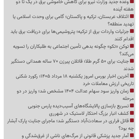
وعده جدید وزارت نیرو برای کاهش خاموشی برق در یک تا دو
هفته آینده
ائتلاف عربستان، ترکیه و پاکستان؛ گامی برای وحدت اسلامی یا
تهدید منطقه؟
جزئیات واردات برق از ترکیه؛ پتروشیمی‌ها برای دریافت برق باید
اقدام کنند
توکن «تکو» چگونه بدهی تأمین اجتماعی به طلبکاران را تسویه
می‌کند؟
جنایت برای 50 گرم طلا؛ قاتلان پیرزن 70 ساله همدانی دستگیر
شدند
آخرین اخبار بورس امروز یکشنبه 18 مرداد 1405؛ رکورد شکنی
تاریخی ارزش معاملات خرد
زمان واریز سود سهام عدالت 1404 مشخص شد؛ واریز در دو
مرحله
تسریع بازسازی پالایشگاه‌های آسیب‌دیده پارس جنوبی
کشف انبار بزرگ احتکار لاستیک در شهرری
قاتل فراری در سعادت‌آباد دستگیر شد؛ ماجرای جنایت پارک آبشار
چه بود؟
آمار جدید پزشکی قانونی از مرگ‌های ناشی از غرق‌شدگی و