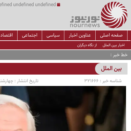
undefined undefined undefined undefined | س
صفحه اصلی
عناوین اخبار
سیاسی
اجتماعی
اقتصاد
اخبار بین الملل
از نگاه دیگران
خط خبر
بین الملل
شناسه خبر :
321666
تاریخ انتشار :
چهارشنبه 1405/03/13 سا