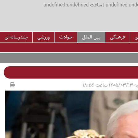
اعت undefined:undefined
ی
فرهنگی
بین الملل
حوادث
ورزشی
چندرسانه‌ای
عت 18:56