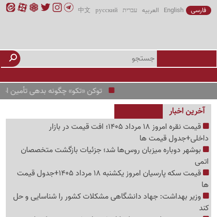
فارسی
English
العربیه
עברית
русский
中文
توکن «تکو» چگونه بدهی تأمین اجتماعی به ط
آخرین اخبار
قیمت نقره امروز 18 مرداد 1405؛ افت قیمت در بازار
داخلی+جدول قیمت ها
بوشهر دوباره میزبان روس‌ها شد؛ جزئیات بازگشت متخصصان
اتمی
قیمت سکه پارسیان امروز یکشنبه 18 مرداد 1405+جدول قیمت
ها
وزیر بهداشت: جهاد دانشگاهی مشکلات کشور را شناسایی و حل
کند