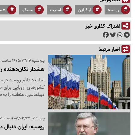
روسیه
اوکراین
امنیت
مسکو
هست
اشتراک گذاری خبر
اخبار مرتبط
پنج‌شنبه 1405/03/14 ساعت 19:18
هشدار تکان‌دهنده روس
نماینده دائم روسیه در س
کشورهای اروپایی برای 
دیپلماسی، منطقه را به س
چهارشنبه 1405/03/13 ساعت 21:55
روسیه: ایران دنبال 