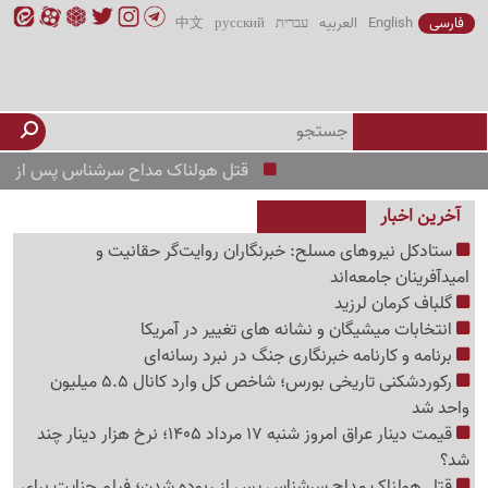
فارسی
English
العربیه
עברית
русский
中文
قتل هولناک مداح سرشناس پس از ربوده شدن؛ فیل
آخرین اخبار
ستادکل نیروهای مسلح: خبرنگاران روایت‌گر حقانیت و
امیدآفرینان جامعه‌اند
گلباف کرمان لرزید
انتخابات میشیگان و نشانه های تغییر در آمریکا
برنامه و کارنامه خبرنگاری جنگ در نبرد رسانه‌ای
رکوردشکنی تاریخی بورس؛ شاخص کل وارد کانال 5.5 میلیون
واحد شد
قیمت دینار عراق امروز شنبه 17 مرداد 1405؛ نرخ هزار دینار چند
شد؟
قتل هولناک مداح سرشناس پس از ربوده شدن؛ فیلم جنایت برای