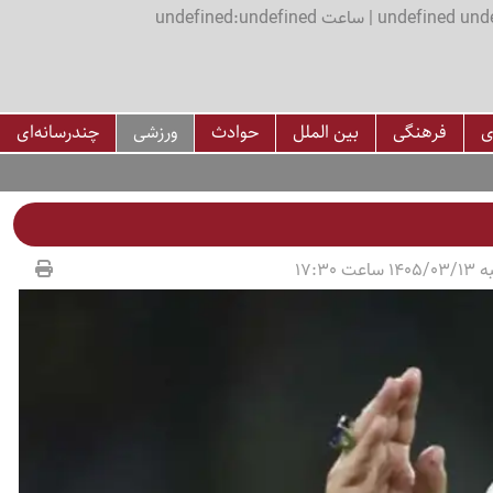
اعت undefined:undefined
ی
فرهنگی
بین الملل
حوادث
ورزشی
چندرسانه‌ای
عت 17:30