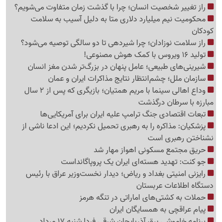
راز تغییر شخصیت انسان؛ چرا با گذشت زمان متفاوت می‌شویم؟
محکومیت نیم میلیارد دلاری متا به دلیل آسیب به سلامت
کودکان
راز سلامت نوزادان؛ چرا شیردهی تا دو سالگی توصیه می‌شود؟
تولید 16 ویروس با کمک هوش مصنوعی!
شیرینی‌های طبیعی؛ عامل پنهان در بزرگ‌تر شدن مغز انسان
سازمان ملل؛ چشم‌انتظار نتایج مذاکرات ایران و عمان
وداع اهالی سینما با مریم همتیان؛ بازیگری که پس از 2 سال
مبارزه با سرطان درگذشت
تبعات اقتصادی جنگ ترامپ علیه ایران برای آمریکایی‌ها
پزشکیان: مذاکره را به رهبری تحمیل نکردیم؛ این ادعا ناشی از
نشناختن رهبری است
حریق مجتمع مسکونی اهواز مهار شد
جو کنت: تهدید هسته‌ای ایران یک پروپاگانداست
رایزنی امنیتی بغداد و ریاض؛ دیدار نخست‌وزیر عراق با رئیس
دستگاه اطلاعات عربستان
حملات به کشتی‌های اماراتی در تنگه هرمز
پیام عراقچی به همسایگان ایران
برنامه خاموشی برق آذربایجان شرقی فردا شنبه 17 مرداد