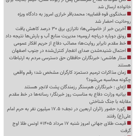
خانواده ارسال شد
سخنگوی قوه قضاییه: محمدباقر خرازی امروز به دادگاه ویژه
روحانیت احضار شد
آخرین خبر از خاموشی‌ها؛ ناترازی برق 30 درصد کاهش یافت
رونق دوباره دریاچه ارومیه؛ مدیریت منابع آب و بارش‌ها نتیجه داد
خط مقدم نابرابر روایت‌ها؛ مصائب دفاع از حریم افکار عمومی
احتمال شنیده‌شدن صدای انفجار کنترل‌شده در جنوب اصفهان
ستار هاشمی: خبرنگاران حافظان حق دسترسی مردم به ارتباطات
هستند
زمان مذاکرات ترمیم دستمزد کارگران مشخص شد؛ رقم واقعی
چگونه محاسبه می‌شود؟
اژه‌ای : خبرنگاران هم‌سنگر رزمندگان پشت لانچر هستند
بیانیه وزارت دفاع به مناسبت روز خبرنگار؛ رسانه‌ها در خط مقدم
مقابله با جنگ شناختی
رکورد حضور زائران اربعین در نجف؛ 17.5 میلیون نفر به حرم امام
علی(ع) رفتند
قیمت طلای جهانی امروز شنبه 17 مرداد 1405+ اونس طلا اوج
گرفت