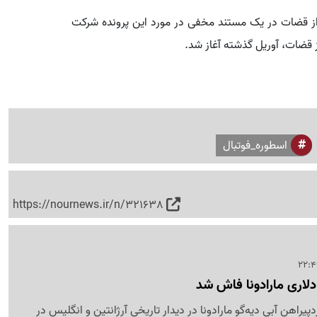
 قضات در یک مستند مخفی در مورد این پرونده شرکت
 قضات، آوریل گذشته آغاز شد.
اسطوره_فوتبال
https://nournews.ir/n/321638
راهن آبی دیه‌گو مارادونا در دیدار تاریخی آرژانتین و انگلیس در