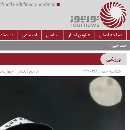
undefined undefined undefined undefined | س
صفحه اصلی
عناوین اخبار
سیاسی
اجتماعی
اقتصاد
خط خبر
ورزشی
شناسه خبر :
321638
تاریخ انتشار :
چهارشنبه 1405/03/13 سا