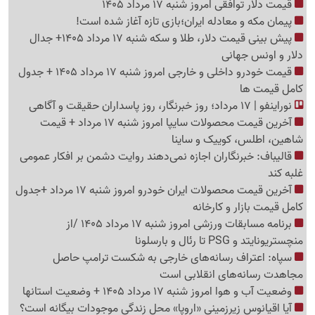
قیمت دلار توافقی امروز شنبه 17 مرداد 1405
پیمان مکه و معادله ایران؛بازی تازه آغاز شده است!
پیش ‌بینی قیمت دلار، طلا و سکه شنبه 17 مرداد 1405+ جدال
دلار و اونس جهانی
قیمت خودرو داخلی و خارجی امروز شنبه 17 مرداد 1405 + جدول
کامل قیمت ها
نوراینفو | 17 مرداد؛ روز خبرنگار، روز پاسداران حقیقت و آگاهی
آخرین قیمت محصولات سایپا امروز شنبه 17 مرداد + قیمت
شاهین، اطلس، کوییک و ساینا
قالیباف: خبرنگاران اجازه نمی‌دهند روایت دشمن بر افکار عمومی
غلبه کند
آخرین قیمت محصولات ایران خودرو امروز شنبه 17 مرداد +جدول
کامل قیمت بازار و کارخانه
برنامه مسابقات ورزشی امروز شنبه 17 مرداد 1405 /از
منچستریونایتد و PSG تا رئال و بارسلونا
سپاه: اعتراف رسانه‌های خارجی به شکست ترامپ حاصل
مجاهدت رسانه‌های انقلابی است
وضعیت آب و هوا امروز شنبه 17 مرداد 1405 + وضعیت استانها
آیا اقیانوس زیرزمینی «اروپا» محل زندگی موجودات بیگانه است؟