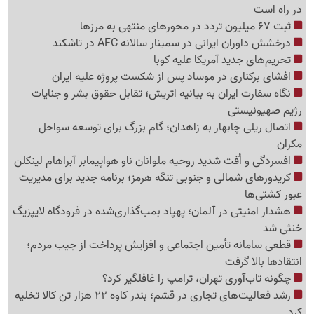
در راه است
ثبت 67 میلیون تردد در محورهای منتهی به مرزها
درخشش داوران ایرانی در سمینار سالانه AFC در تاشکند
تحریم‌های جدید آمریکا علیه کوبا
افشای برکناری در موساد پس از شکست پروژه علیه ایران
نگاه سفارت ایران به بیانیه اتریش؛ تقابل حقوق بشر و جنایات
رژیم صهیونیستی
اتصال ریلی چابهار به زاهدان؛ گام بزرگ برای توسعه سواحل
مکران
افسردگی و اُفت شدید روحیه ملوانان ناو هواپیمابر آبراهام لینکلن
کریدورهای شمالی و جنوبی تنگه هرمز؛ برنامه جدید برای مدیریت
عبور کشتی‌ها
هشدار امنیتی در آلمان؛ پهپاد بمب‌گذاری‌شده در فرودگاه لایپزیگ
خنثی شد
قطعی سامانه تأمین اجتماعی و افزایش پرداخت از جیب مردم؛
انتقادها بالا گرفت
چگونه تاب‌آوری تهران، ترامپ را غافلگیر کرد؟
رشد فعالیت‌های تجاری در قشم؛ بندر کاوه 22 هزار تن کالا تخلیه
کرد