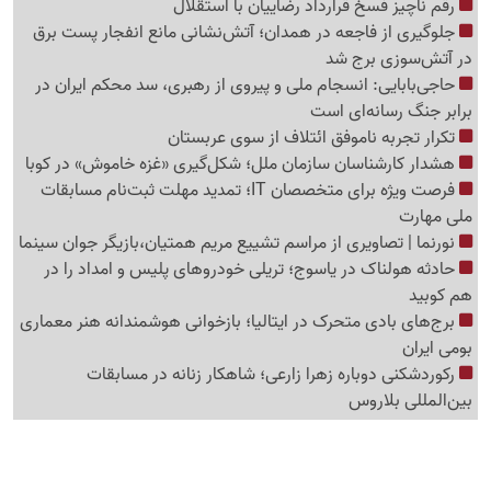
رقم ناچیز فسخ قرارداد رضاییان با استقلال
جلوگیری از فاجعه در همدان؛ آتش‌نشانی مانع انفجار پست برق
در آتش‌سوزی برج شد
حاجی‌بابایی: انسجام ملی و پیروی از رهبری، سد محکم ایران در
برابر جنگ رسانه‌ای است
تکرار تجربه ناموفق ائتلاف از سوی عربستان
هشدار کارشناسان سازمان ملل؛ شکل‌گیری «غزه‌ خاموش» در کوبا
فرصت ویژه برای متخصصان IT؛ تمدید مهلت ثبت‌نام مسابقات
ملی مهارت
نورنما | تصاویری از مراسم تشییع مریم همتیان،بازیگر جوان سینما
حادثه هولناک در یاسوج؛ تریلی خودروهای پلیس و امداد را در
هم کوبید
برج‌های بادی متحرک در ایتالیا؛ بازخوانی هوشمندانه هنر معماری
بومی ایران
رکوردشکنی دوباره زهرا زارعی؛ شاهکار زنانه در مسابقات
بین‌المللی بلاروس