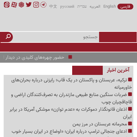
فارسی
English
العربیه
עברית
русский
中文
حضور چهره‌های کلیدی در دیدار استقلال و است
آخرین اخبار
ترکیه، عربستان و پاکستان در یک قاب؛ رایزنی درباره بحران‌های
خاورمیانه
ضربات سنگین منابع طبیعی مازندران به تصرف‌کنندگان اراضی و
قاچاقچیان چوب
اذعان قانونگذار دموکرات به «عدم توازن» موشکی آمریکا در برابر
ایران
محرمانه عربستان در مرز یمن
ادعای جنجالی ترامپ درباره ایران؛ «اوضاع در ایران بسیار خوب