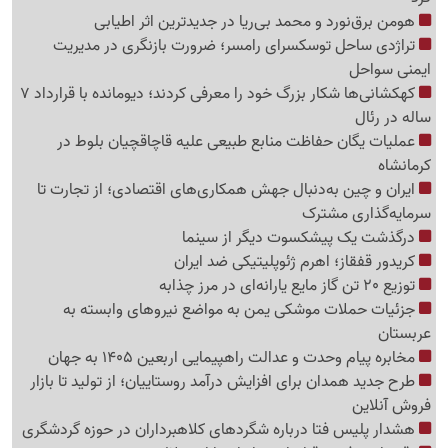
هومن برق‌نورد و محمد بی‌ریا در جدیدترین اثر اطیابی
تراژدی ساحل توسکسرای رامسر؛ ضرورت بازنگری در مدیریت
ایمنی سواحل
کهکشانی‌ها شکار بزرگ خود را معرفی کردند؛ دیومانده با قرارداد 7
ساله در رئال
عملیات یگان حفاظت منابع طبیعی علیه قاچاقچیان بلوط در
کرمانشاه
ایران و چین به‌دنبال جهش همکاری‌های اقتصادی؛ از تجارت تا
سرمایه‌گذاری مشترک
درگذشت یک پیشکسوت دیگر از سینما
کریدور قفقاز؛ اهرم ژئوپلیتیکی ضد ایران
توزیع 20 تن گاز مایع یارانه‌ای در مرز چذابه
جزئیات حملات موشکی یمن به مواضع نیروهای وابسته به
عربستان
مخابره پیام وحدت و عدالت راهپیمایی اربعین 1405 به جهان
طرح جدید همدان برای افزایش درآمد روستاییان؛ از تولید تا بازار
فروش آنلاین
هشدار پلیس فتا درباره شگردهای کلاهبرداران در حوزه گردشگری