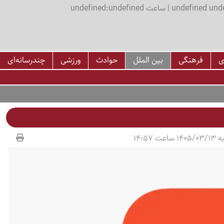
اعت undefined:undefined
ی
فرهنگی
بین الملل
حوادث
ورزشی
چندرسانه‌ای
عت 14:57