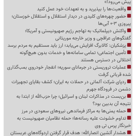
پیش می‌رود!»
واقعیت‌ها را بپذیرید و به تعهدات خود عمل کنید
حضور چهره‌های کلیدی در دیدار استقلال و استقلال خوزستان؛
پیروزی 3-0 آبی‌ها
واکنش دیپلماتیک به تهاجم رژیم صهیونیستی و آمریکا؛
گفتگوهای عراقچی و وزیر خارجه موریتانی
پزشکیان: کالابرگ افزایش می‌یابد؛ ارز باید مستقیم به مردم برسد
تأمین اجتماعی؛ تمامی سامانه‌ها و خدمات بدون هیچ‌گونه
اختلالی در دسترس هستند
عملیات تروریستی در جرمانای سوریه؛ انفجار خودروی بمب‌گذاری
شده قربانی گرفت
ردپای شرکت آلمانی در حملات به ایران؛ کشف بقایای تجهیزات
دشمن در فرودگاه جهرم
بن‌بست در مذاکرات لبنان و اسرائیل؛ چرا حزب‌الله از ابتدا به
نتیجه آن بدبین بود؟
حمله یمنی‌ها به مراکز فرماندهی نیروهای سعودی در مرز
تداوم خشونت علیه رسانه‌ها؛ حمله نظامیان صهیونیست به
خبرنگار پرس تی وی
هشدار آتشین انصارالله: هدف قرار گرفتن اردوگاه‌های عربستان