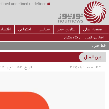
undefined undefined undefined undefined | س
صفحه اصلی
عناوین اخبار
سیاسی
اجتماعی
اقتصاد
اخبار بین الملل
از نگاه دیگران
خط خبر
بین الملل
شناسه خبر :
321608
تاریخ انتشار :
چهارشنبه 1405/03/13 سا