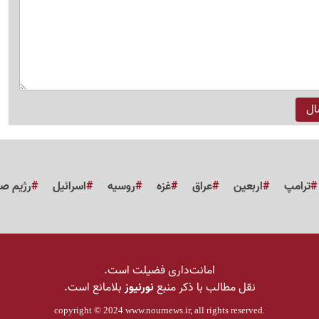
ترامپ
اربعین
عراق
غزه
روسیه
اسرائیل
رژیم ص
امانت‌داری فضیلت است.
نقل مطالب با ذکر منبع
نورنیوز
بلامانع است.
copyright © 2024
www.nournews.ir
, all rights reserved.